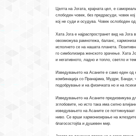
Целта на Јогата, крајната цел, е самореал
слободен човек, без предрасуди, човек кој
кој не суди и осудува. Човек ослободен о
Хата Јога е најраспространет вид на Јога во
овозможува рамнотежа, баланс, хармонизаци
исполнето се на нашата планета. Позитивна
го симболизира женското зрачење. Хата Јо
и негативното, ладно и топло, светло и те
Изведувањето на Асаните е само еден од на
комбинација со Пранајама, Мудри, Банди, 
подобрување и на физичката но и на психи
Изведувањето на Асаните предизвикува дл
зглобовите, но исто така има силно влијан
изведувањето на Асаните се поттикнуваат 
ниво. Се врши хармонизирање на жлездите
благосостојба и душевен мир.