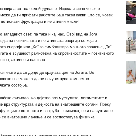
изација а со тоа ослободување. Изреализиран човек е
 може да ги прифати работите баш такви какви што се, човек
д потиснати фрустрации и негативни мисли!
 западниот свет, па така и кај нас. Овој вид на Јога
ја на позитивната и негативната енергија со која е
та енергија или „Ха“ го симболизира машкото зрачење, „Та“
гата е всушност рамнотежа на спротивностите – позитивното
мнина, активно и пасивно….
чините да се дојде до крајната цел на Јогата. Во
човекот не може а да не почувствува комплетно
чката состојба.
абоко физиолошко дејство врз мускулите, лигаментите и
ие врз структурата и дејноста на внатрешните органи. Преку
функциите во телото и на грубо – физичко, но и на суптилно
 со внатрешно лачење и се воспоставува физичка