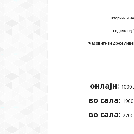
вторник и че
недела од 1
*часовите ги држи лице
онлајн:
1000 
во сала:
1900
во сала:
2200