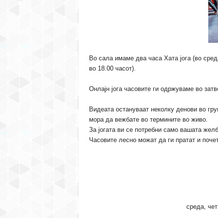
Во сала имаме два часа Хата јога (во среда
во 18.00 часот).
Онлајн јога часовите ги одржуваме во затв
Видеата остануваат неколку денови во груп
мора да вежбате во термините во живо.
За јогата ви се потребни само вашата желб
Часовите лесно можат да ги пратат и почет
среда, чет