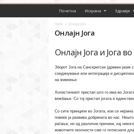
Почетна
Исхрана
Здравје
Home
Онлајн Јога
Онлајн Јога
Онлајн Јога и Јога во
Зборот Јога на Санскритски (древен јазик 
соединување или интеграција и дисциплина
на живеење.
Холистичкиот пристап што го има во Јогата
вежбање. Со тој пристап јогата е единстве
Со сите принципи во Јогата, кои се нејзина
повеќе ја развива добрината во нас. Нешто
раѓање, но од различни причини, кај некого
животните околности сме го потиснале дла