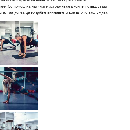
Јогата е потреба на човекот за слободно и лесно
ење. Со помош на научните истражувања кои ги потврдуваат
га, таа успеа да го добие вниманието кое што го заслужува.