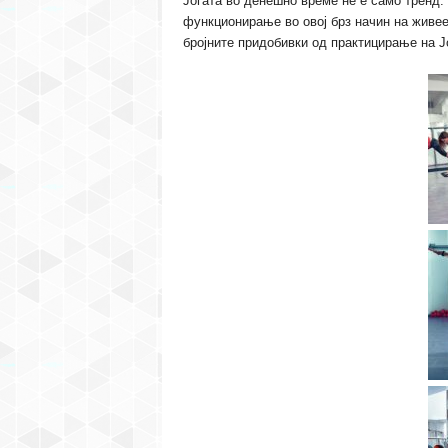
Јогата во денешно време не е само тренд. 
функционирање во овој брз начин на живе
бројните придобивки од практицирање на Јо