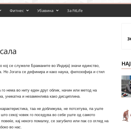
Фитнес
Убавина
За FitLife
3
 сала
НА
со кој се служеле Браманите во Индија) значи единство,
. Но Јогата се дефинира и како наука, филозофија и стил
 го нема во ниту еден друг облик, начин или метод на
на, уникатна и незаменлива како дисциплина.
 карактеристика, таа не доближува, не потсетува, па уште
 што секој човек го поседува во себе уште од самото
 повеќе, кај некого помалку, се загубило или пак со оглед на
боко во нас.