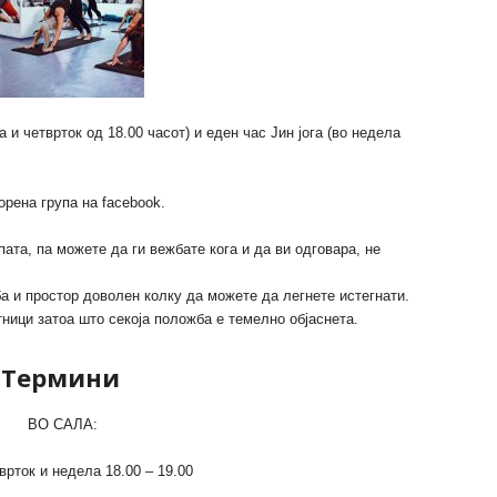
 и четврток од 18.00 часот) и еден час Јин јога (во недела
орена група на facebook.
ата, па можете да ги вежбате кога и да ви одговара, не
а и простор доволен колку да можете да легнете истегнати.
ници затоа што секоја положба е темелно објаснета.
Термини
ВО САЛА:
врток и недела 18.00 – 19.00