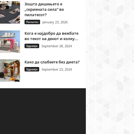
Зошто дишењето е
„скриената сила“ во
пилатесот?
Пилатес
January 23, 2026
Кога е најдобро да вежбате
во текот на денот и колку...
Здравје
September 28, 2024
Како да слабеете без диета?
Здравје
September 23, 2024