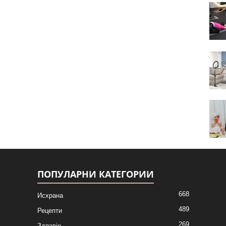
ПОПУЛАРНИ КАТЕГОРИИ
668
Исхрана
489
Рецепти
269
Здравје