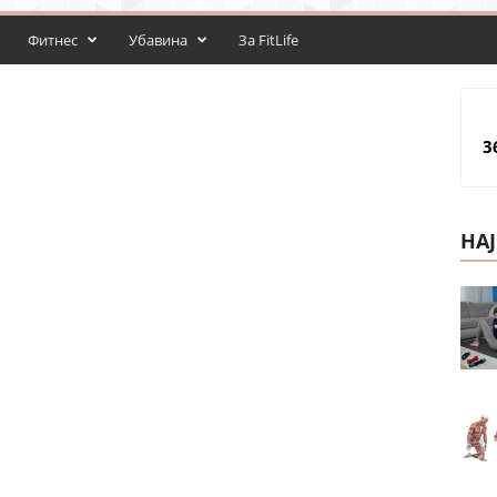
Фитнес
Убавина
За FitLife
3
НА