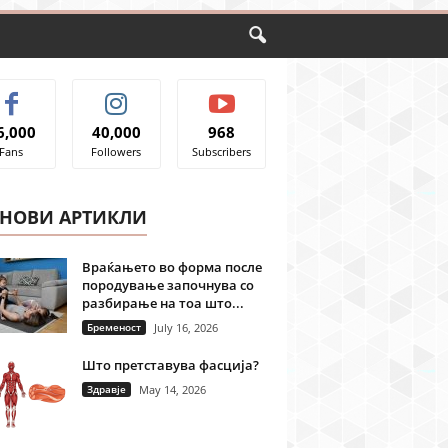
6,000
40,000
968
Fans
Followers
Subscribers
ЈНОВИ АРТИКЛИ
Враќањето во форма после
породување започнува со
разбирање на тоа што...
Бременост
July 16, 2026
Што претставува фасција?
Здравје
May 14, 2026