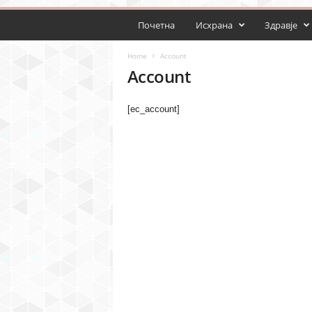
Почетна
Исхрана
Здравје
Home
Account
Account
[ec_account]