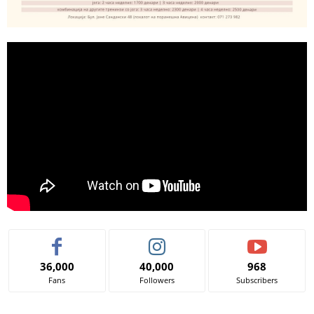
36,000
40,000
968
Fans
Followers
Subscribers