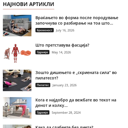
НАЈНОВИ АРТИКЛИ
Враќањето во форма после породување
започнува со разбирање на тоа што...
Бременост
July 16, 2026
Што претставува фасција?
Здравје
May 14, 2026
Зошто дишењето е „скриената сила“ во
пилатесот?
Пилатес
January 23, 2026
Кога е најдобро да вежбате во текот на
денот и колку...
Здравје
September 28, 2024
Како да слабеете без диета?