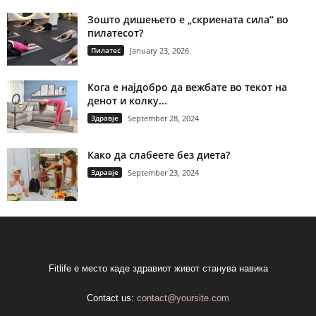
Зошто дишењето е „скриената сила“ во
пилатесот?
Пилатес
January 23, 2026
Кога е најдобро да вежбате во текот на
денот и колку...
Здравје
September 28, 2024
Како да слабеете без диета?
Здравје
September 23, 2024
Fitlife е место каде здравиот живот станува навика
Contact us:
contact@yoursite.com