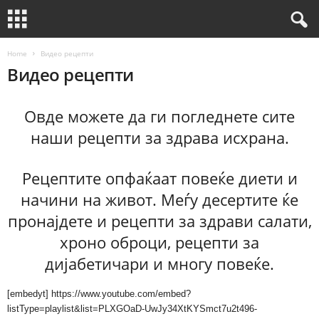
Home
Видео рецепти
Видео рецепти
Овде можете да ги погледнете сите
наши рецепти за здрава исхрана.
Рецептите опфаќаат повеќе диети и
начини на живот. Меѓу десертите ќе
пронајдете и рецепти за здрави салати,
хроно оброци, рецепти за
дијабетичари и многу повеќе.
[embedyt] https://www.youtube.com/embed?
listType=playlist&list=PLXGOaD-UwJy34XtKYSmct7u2t496-