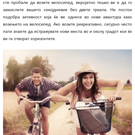
сте пробале да возите велосипед, веројатно тешко ви е да го
замислите вашето секојдневие без двете тркала. Не постои
подобра активност која ќе ве однесе во нови авантура како
возењето на велосипед. Ако возите рекреативно, сигурно често
пати знаете да истражувате нови места во и околу градот кои ќе
ви ги отворат хоризонтите.