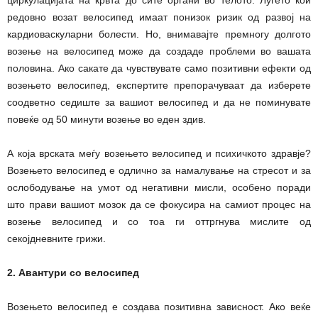
редовно возат велосипед имаат понизок ризик од развој на
кардиоваскуларни болести. Но, внимавајте премногу долгото
возење на велосипед може да создаде проблеми во вашата
половина. Ако сакате да чувствувате само позитивни ефекти од
возењето велосипед, експертите препорачуваат да изберете
соодветно седиште за вашиот велосипед и да не поминувате
повеќе од 50 минути возење во еден здив.
А која врската меѓу возењето велосипед и психичкото здравје?
Возењето велосипед е одлично за намалување на стресот и за
ослободување на умот од негативни мисли, особено поради
што прави вашиот мозок да се фокусира на самиот процес на
возење велосипед и со тоа ги оттргнува мислите од
секојдневните грижи.
2. Авантури со велосипед
Возењето велосипед е создава позитивна зависност. Ако веќе