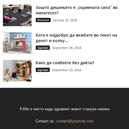
Зошто дишењето е „скриената сила“ во
пилатесот?
Пилатес
January 23, 2026
Кога е најдобро да вежбате во текот на
денот и колку...
Здравје
September 28, 2024
Како да слабеете без диета?
Здравје
September 23, 2024
Fitlife е место каде здравиот живот станува навика
Contact us:
contact@yoursite.com