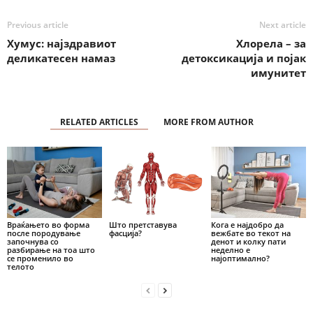
Previous article
Next article
Хумус: најздравиот
Хлорела – за
деликатесен намаз
детоксикација и појак
имунитет
RELATED ARTICLES
MORE FROM AUTHOR
Враќањето во форма
Што претставува
Кога е најдобро да
после породување
фасција?
вежбате во текот на
започнува со
денот и колку пати
разбирање на тоа што
неделно е
се променило во
најоптимално?
телото