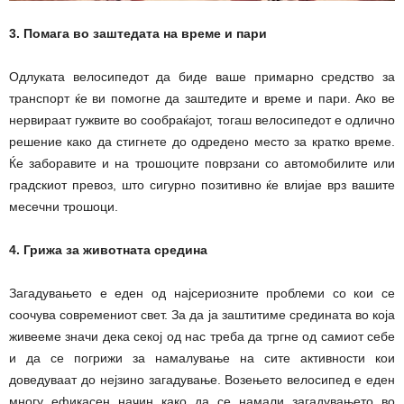
3. Помага во заштедата на време и пари
Одлуката велосипедот да биде ваше примарно средство за
транспорт ќе ви помогне да заштедите и време и пари. Ако ве
нервираат гужвите во сообраќајот, тогаш велосипедот е одлично
решение како да стигнете до одредено место за кратко време.
Ќе заборавите и на трошоците поврзани со автомобилите или
градскиот превоз, што сигурно позитивно ќе влијае врз вашите
месечни трошоци.
4. Грижа за животната средина
Загадувањето е еден од најсериозните проблеми со кои се
соочува современиот свет. За да ја заштитиме средината во која
живееме значи дека секој од нас треба да тргне од самиот себе
и да се погрижи за намалување на сите активности кои
доведуваат до нејзино загадување. Возењето велосипед е еден
многу ефикасен начин како да се намали загадувањето во