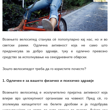
Возењето велосипед станува сѐ попопуларно кај нас, но и во
светски рамки. Одлична активност која не само што
придонесува за добро здравје, туку е одлично превозно
средство за исполнување на секојдневните обврски.
Зошто велосипедот треба да го користите почесто?
1. Одличен е за вашето физичко и психичко здравје
Возењето велосипед е исклучително пријатна активност која
влијае врз целокупниот организам на човекот. Пред сѐ, го
зголемува капацитетот на белите дробови и ја подобрува
циркулацијата на крвта до сите органи во телото. Луѓето кои