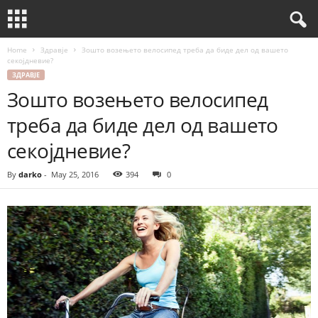
Home
Здравје
Зошто возењето велосипед треба да биде дел од вашето
секојдневие?
ЗДРАВЈЕ
Зошто возењето велосипед
треба да биде дел од вашето
секојдневие?
By
darko
-
May 25, 2016
394
0