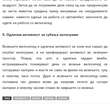
воздухот. Затоа да се погрижиме дека секој од нас придонесува
за чиста животна средина преку менување на секојдневните
навики- наместо одење на работа со автомобил, започнете да
одите на работа со велосипед.
5. Одлична активност за губење килограми
Возењето велосипед е одлична активност за оние кои сакаат да
изгубат килограми, а не преферираат активност во затворен
простор. Покрај тоа што е одлична кардио вежба,
истражувањата покажуваат дека со возење велосипед се
согоруваат калории и масти не само за време на возењето, туку
и неколку часа потоа. Дури и возењето на велосипед само
половина час дневно може да направи телото да согори
калории и неколку часови откако ќе завршите со возење.
TAGS
АКТИВНОСТ
ВЕЖБИ
ЗДРАВЈЕ
ФИТНЕС