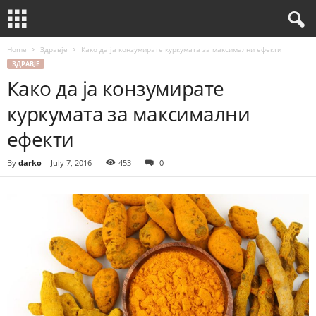
Home
Здравје
Како да ја конзумирате куркумата за максимални ефекти
ЗДРАВЈЕ
Како да ја конзумирате
куркумата за максимални
ефекти
By
darko
-
July 7, 2016
453
0