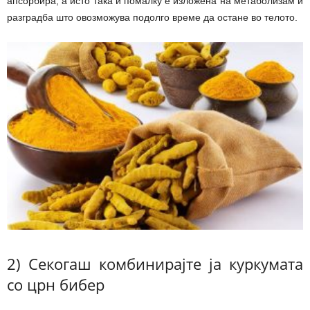
апсорбира, а исто така и помалку е изложена на метаболизам и
разградба што овозможува подолго време да остане во телото.
2) Секогаш комбинирајте ја куркумата
со црн бибер