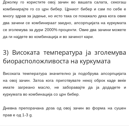
Доколку го користите овој зачин во вашата салата, секогаш
комбинирајте го со црн бибер. Црниот бибер и сам по себе е
многу здрав за јадење, но исто така се покажало дека кога овие
два зачини се комбинираат заедно, апсорпцијата на куркумата
се зголемува за дури 2000% проценти. Овие два зачини можете
да ги најдете во комбинација и во зачинот кари.
3) Високата температура ја зголемува
биорасположливоста на куркумата
Високата температура значително ја подобрува апсорпцијата
на овој зачин. Затоа кога приготвувате некој оброк каде веќе
имате загреано масло, не заборавајте да ја додадете и
куркумата во комбинација со црн бибер.
Дневна препорачана доза од овој зачин во форма на сушен
прав е од 1-3 g.