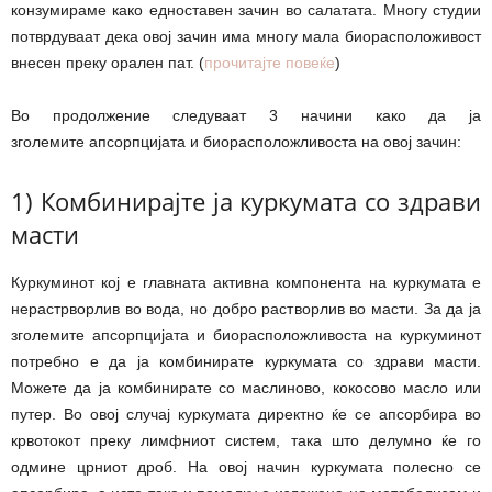
конзумираме како едноставен зачин во салатата. Многу студии
потврдуваат дека овој зачин има многу мала биорасположивост
внесен преку орален пат. (
прочитајте повеќе
)
Во продолжение следуваат 3 начини како да ја
зголемите апсорпцијата и биорасположливоста на овој зачин:
1) Комбинирајте ја куркумата со здрави
масти
Куркуминот кој е главната активна компонента на куркумата е
нерастрворлив во вода, но добро растворлив во масти. За да ја
зголемите апсорпцијата и биорасположливоста на куркуминот
потребно е да ја комбинирате куркумата со здрави масти.
Можете да ја комбинирате со маслиново, кокосово масло или
путер. Во овој случај куркумата директно ќе се апсорбира во
крвотокот преку лимфниот систем, така што делумно ќе го
одмине црниот дроб. На овој начин куркумата полесно се