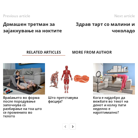
Previous article
Next article
Домашен третман за
Здрав тарт со малини и
зајакнување на ноктите
чоколадо
RELATED ARTICLES
MORE FROM AUTHOR
Враќањето во форма
Што претставува
Кога е најдобро да
после породување
фасција?
вежбате во текот на
започнува со
денот и колку пати
разбирање на тоа што
неделно е
се променило во
најоптимално?
телото