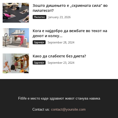
Зошто дишењето е „скриената сила“ во
пилатесот?
Пилатес
January 23, 2026
Кога е најдобро да вежбате во текот на
денот и колку...
Здравје
September 28, 2024
Како да слабеете без диета?
Здравје
September 23, 2024
Fitlife е место каде здравиот живот станува навика
Contact us:
contact@yoursite.com