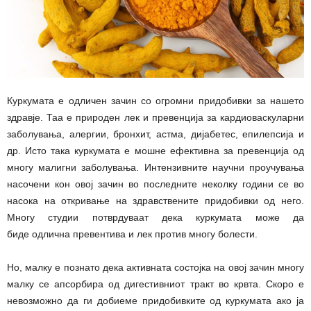
Куркумата е одличен зачин со огромни придобивки за нашето
здравје. Таа е природен лек и превенција за кардиоваскуларни
заболувања, алергии, бронхит, астма, дијабетес, епилепсија и
др. Исто така куркумата е мошне ефективна за превенција од
многу малигни заболувања. Интензивните научни проучувања
насочени кон овој зачин во последните неколку години се во
насока на откривање на здравствените придобивки од него.
Многу студии потврдуваат дека куркумата може да
биде одлична превентива и лек против многу болести.
Но, малку е познато дека активната состојка на овој зачин многу
малку се апсорбира од дигестивниот тракт во крвта. Скоро е
невозможно да ги добиеме придобивките од куркумата ако ја