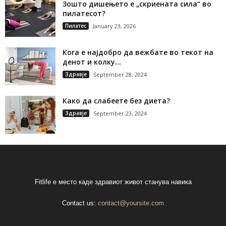
Зошто дишењето е „скриената сила“ во
пилатесот?
Пилатес
January 23, 2026
Кога е најдобро да вежбате во текот на
денот и колку...
Здравје
September 28, 2024
Како да слабеете без диета?
Здравје
September 23, 2024
Fitlife е место каде здравиот живот станува навика
Contact us:
contact@yoursite.com