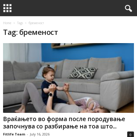
Home
Tags
бременост
Tag: бременост
Враќањето во форма после породување
започнува со разбирање на тоа што...
Fitlife Team
-
July 16, 2026
0