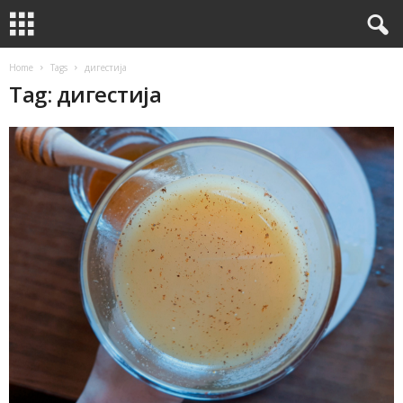
Home
Tags
дигестија
Tag: дигестија