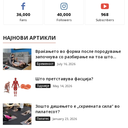
36,000
40,000
968
Fans
Followers
Subscribers
НАЈНОВИ АРТИКЛИ
Враќањето во форма после породување
започнува со разбирање на тоа што...
Бременост
July 16, 2026
Што претставува фасција?
Здравје
May 14, 2026
Зошто дишењето е „скриената сила“ во
пилатесот?
Пилатес
January 23, 2026