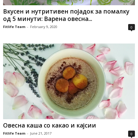
Вкусен и нутритивен појадок за помалку
од 5 минути: Варена овесна...
Fitlife Team
-
February 9, 2020
0
Овесна каша со какао и кајсии
Fitlife Team
-
June 21, 2017
0