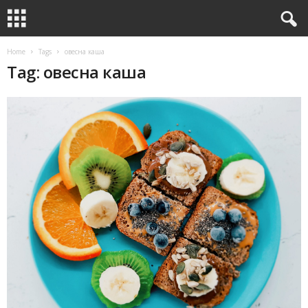
Home
Tags
овесна каша
Tag: овесна каша