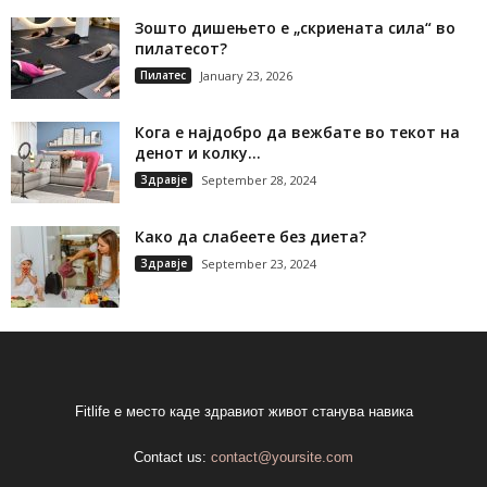
Зошто дишењето е „скриената сила“ во
пилатесот?
Пилатес
January 23, 2026
Кога е најдобро да вежбате во текот на
денот и колку...
Здравје
September 28, 2024
Како да слабеете без диета?
Здравје
September 23, 2024
Fitlife е место каде здравиот живот станува навика
Contact us:
contact@yoursite.com