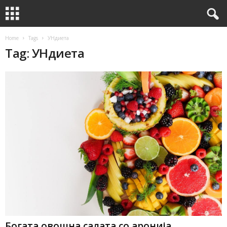
Home
Tags
УНдиета
Tag: УНдиета
Богата овошна салата со аронија