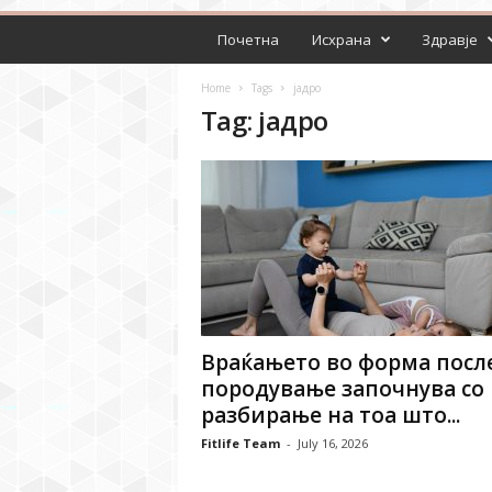
Почетна
Исхрана
Здравје
Home
Tags
јадро
Tag: јадро
Враќањето во форма посл
породување започнува со
разбирање на тоа што...
Fitlife Team
-
July 16, 2026