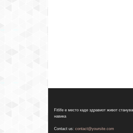
Fitlife е место каде здравиот живот станува
навика
Contact us:
contact@yoursite.com