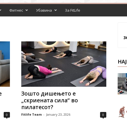
Фитнес
Убавина
За FitLife
3
НА
е
Зошто дишењето е
„скриената сила“ во
пилатесот?
Fitlife Team
-
January 23, 2026
0
0