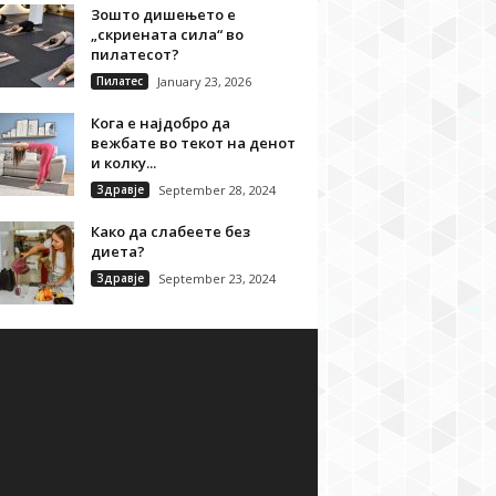
Зошто дишењето е
„скриената сила“ во
пилатесот?
Пилатес
January 23, 2026
Кога е најдобро да
вежбате во текот на денот
и колку...
Здравје
September 28, 2024
Како да слабеете без
диета?
Здравје
September 23, 2024