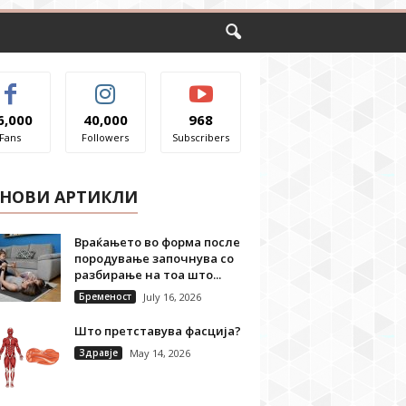
6,000
40,000
968
Fans
Followers
Subscribers
ЈНОВИ АРТИКЛИ
Враќањето во форма после
породување започнува со
разбирање на тоа што...
Бременост
July 16, 2026
Што претставува фасција?
Здравје
May 14, 2026