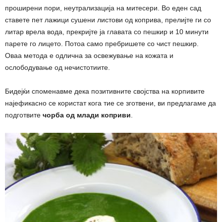
проширени пори, неутрализација на митесери. Во еден сад
ставете пет лажици сушени листови од коприва, прелијте ги со
литар врела вода, прекријте ја главата со пешкир и 10 минути
парете го лицето. Потоа само пребришете со чист пешкир.
Оваа метода е одлична за освежување на кожата и
ослободување од нечистотиите.
Бидејќи споменавме дека позитивните својства на корпивите
најефикасно се користат кога тие се зготвени, ви предлагаме да
подготвите
чорба од млади коприви
.