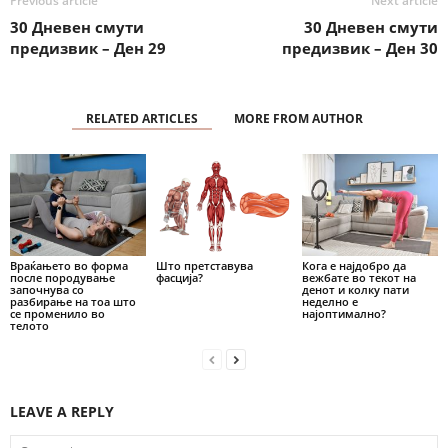
Previous article
Next article
30 Дневен смути
30 Дневен смути
предизвик – Ден 29
предизвик – Ден 30
RELATED ARTICLES
MORE FROM AUTHOR
Враќањето во форма
Што претставува
Кога е најдобро да
после породување
фасција?
вежбате во текот на
започнува со
денот и колку пати
разбирање на тоа што
неделно е
се променило во
најоптимално?
телото
LEAVE A REPLY