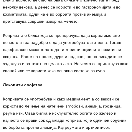
неколку векови, а денес се користи и во гастрономијата и во
козметиката, одлична е во борбата против анемија и
претставува совршен извор на железо.
Копривата е билка која се препорачува да ја користиме што
почесто и тоа најдобро е да ја употребувате зготвена. Тогаш
најефикасно може телото да ги користи нејзините позитивни
својства. Расте на пролет, дури и под снег, но на ливадите се
задржува и во текот на целото лето. Најчесто се приготвува како
спанаќ или се користи како основна состојка за супа.
Лековити својства
Копривата се употребува и како медикамент, а со векови се
користи во лечење на натечени зглобови, анемија, грозница,
реума итн. Оваа билка е исклучително богата со железо и
најчесто се прави сок од млади коприви, кој е одличен сојузник
во борбата против анемија. Кај реумата и артиритисот,