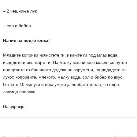
– 2 чешниња лук
– сол и бибер
Начин на подготовка:
Младите коприви исчистете ги, измијте ги под млаз вода,
исцедете и исечкајте ги. На малку маслиново масло со путер
пропржете го брашното додека не зарумени, па додадете го
лукот, копривите, млекото, малку вода, сол и бибер по вкус.
Гответе 10 минути и послужете ја чорбата топла, со една
лажица павлака.
На здравје.