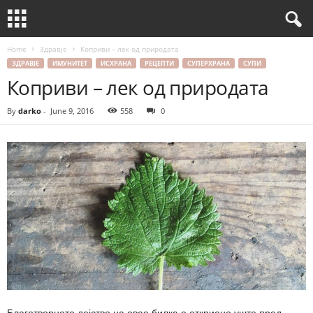
Home
Здравје
Коприви – лек од природата
ЗДРАВЈЕ
ИМУНИТЕТ
ИСХРАНА
РЕЦЕПТИ
СУПЕРХРАНА
СУПИ
Коприви – лек од природата
By
darko
-
June 9, 2016
558
0
Благотворното дејство на оваа билка е откриено уште пред