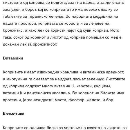
листовите од коприва се подготвуваат на пареа, а за лечењето
заслужен е борот, кој во копривата го има повеќе отколку во
таблетите за тераписко лечење. Во народната медицина на
нашите простори, копривата се користи и за лечење на
бронхитис, а како лек се користи чајот од суви коприви. Исто
така, сокот од коренот и листот од коприва помешан со мед е
докажан лек за бронхитисот.
Витамини
Копривите имаат извонредна хранлива и витаминска вредност,
а многумина ги сметаат за најздрав лиснат зеленчук. Листовите
од коприви содржат многу витамин Ц, каротен, калциум,
витамин К и пантенонска киселина. Во коренот на билката има
протеини, јагленихидрати, масти, фосфор, железо и бор.
Козметика
Копривите се одлична билка за чистење на кожата на лицето, за