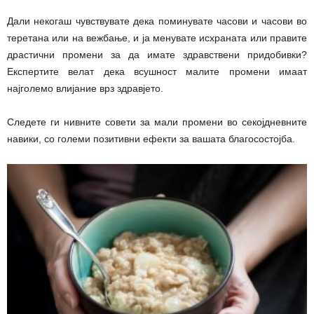
Дали некогаш чувствувате дека поминувате часови и часови во
теретана или на вежбање, и ја менувате исхраната или правите
драстични промени за да имате здравствени придобивки?
Експертите велат дека всушност малите промени имаат
најголемо влијание врз здравјето.
Следете ги нивните совети за мали промени во секојдневните
навики, со големи позитивни ефекти за вашата благосостојба.