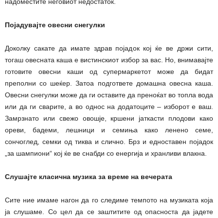
надоместите неговиот недостаток.
Појадувајте овесни снегулки
Доколку сакате да имате здрав појадок кој ќе ве држи сити,
тогаш овесната каша е вистинскиот избор за вас. Но, внимавајте
готовите овесни каши од супермаркетот може да бидат
преполни со шеќер. Затоа подгответе домашна овесна каша.
Овесни снегулки може да ги оставите да преноќат во топла вода
или да ги сварите, а во однос на додатоците – изборот е ваш.
Замрзнато или свежо овошје, кршени јаткасти плодови како
ореви, бадеми, лешници и семиња како ленено семе,
сончоглед, семки од тиква и слично. Брз и едноставен појадок
„за шампиони“ кој ќе ве снабди со енергија и хранливи влакна.
Слушајте класична музика за време на вечерата
Сите ние имаме нагон да го следиме темпото на музиката која
ја слушаме. Со цел да се заштитите од опасноста да јадете