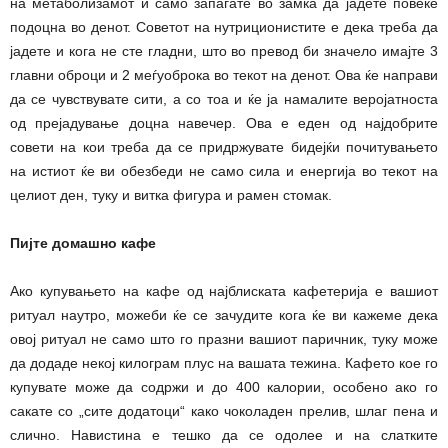
на метаболизамот и само запаѓате во замка да јадете повеќе
подоцна во денот. Советот на нутриционистите е дека треба да
јадете и кога не сте гладни, што во превод би значело имајте 3
главни оброци и 2 меѓуоброка во текот на денот. Ова ќе направи
да се чувствувате сити, а со тоа и ќе ја намалите веројатноста
од прејадување доцна навечер. Ова е еден од најдобрите
совети на кои треба да се придржувате бидејќи почитувањето
на истиот ќе ви обезбеди не само сила и енергија во текот на
целиот ден, туку и витка фигура и рамен стомак.
Пијте домашно кафе
Ако купувањето на кафе од најблиската кафетерија е вашиот
ритуал наутро, можеби ќе се зачудите кога ќе ви кажеме дека
овој ритуал не само што го празни вашиот паричник, туку може
да додаде некој килограм плус на вашата тежина. Кафето кое го
купувате може да содржи и до 400 калории, особено ако го
сакате со „сите додатоци“ како чоколаден прелив, шлаг пена и
слично. Навистина е тешко да се одолее и на слатките