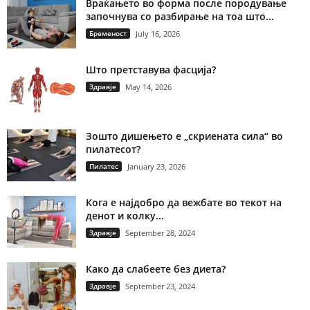
Враќањето во форма после породување
започнува со разбирање на тоа што...
Бременост
July 16, 2026
Што претставува фасција?
Здравје
May 14, 2026
Зошто дишењето е „скриената сила“ во
пилатесот?
Пилатес
January 23, 2026
Кога е најдобро да вежбате во текот на
денот и колку...
Здравје
September 28, 2024
Како да слабеете без диета?
Здравје
September 23, 2024