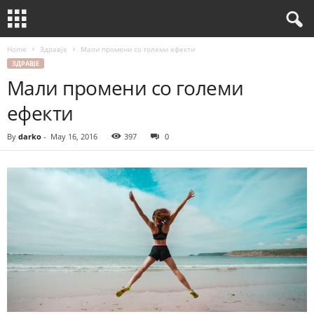
Home
Здравје
Мали промени со големи ефекти
ЗДРАВЈЕ
Мали промени со големи
ефекти
By
darko
-
May 16, 2016
397
0