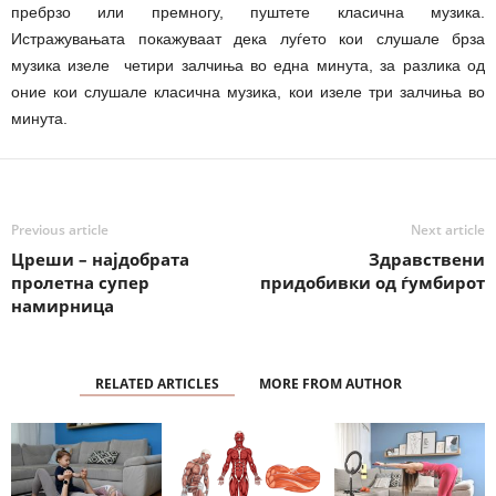
пребрзо или премногу, пуштете класична музика.
Истражувањата покажуваат дека луѓето кои слушале брза
музика изеле четири залчиња во една минута, за разлика од
оние кои слушале класична музика, кои изеле три залчиња во
минута.
Previous article
Next article
Цреши – најдобрата
Здравствени
пролетна супер
придобивки од ѓумбирот
намирница
RELATED ARTICLES
MORE FROM AUTHOR