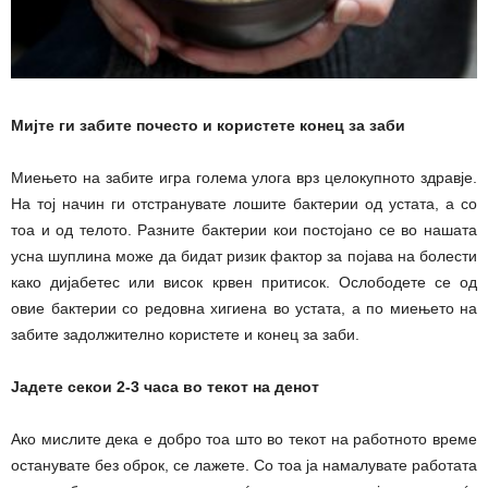
Мијте ги забите почесто и користете конец за заби
Миењето на забите игра голема улога врз целокупното здравје.
На тој начин ги отстранувате лошите бактерии од устата, а со
тоа и од телото. Разните бактерии кои постојано се во нашата
усна шуплина може да бидат ризик фактор за појава на болести
како дијабетес или висок крвен притисок. Ослободете се од
овие бактерии со редовна хигиена во устата, а по миењето на
забите задолжително користете и конец за заби.
Јадете секои 2-3 часа во текот на денот
Ако мислите дека е добро тоа што во текот на работното време
останувате без оброк, се лажете. Со тоа ја намалувате работата