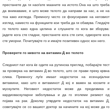
престанете да ги наоѓате мааните на истото.Она на што треба
да внимаваме, е што може телото да направи за нас, а не на
тоа како изгледа. Премногу често се фокусираме на неговиот
изглед, наместо на функциите кои треба да ги обавува. Гледајте
го телото како една целина и слушнете го кога ви зборува:
јадете кога сте гладни, престанете кога сте сити, одморете кога
сте уморни. Почитувајте го и имајте позитивен однос кон него.
Проверете го нивото на витамин Д во телото
Следниот пат кога ќе одите на рутинска преглед, побарајте тест
за проверка на витамин Д во телото, што се прави преку крвна
слика. Премногу луѓе имаат недостаток на есенцијални
витамини, како што е витаминот Д кој е важен за коските и
мускулите. Неговиот недостаток може да предизвика и
кардиоваскуларни заболувања и да го зголеми ризикот од
појава на рак. Доколку утврдите недостаток на витамин Д,
советувајте се со вашиот доктор за начините на кој може да го