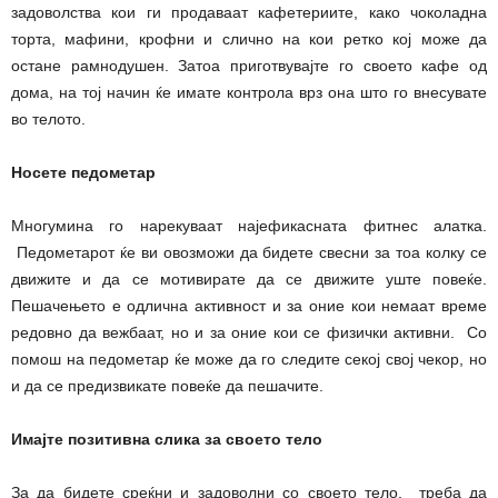
задоволства кои ги продаваат кафетериите, како чоколадна
торта, мафини, крофни и слично на кои ретко кој може да
остане рамнодушен. Затоа приготвувајте го своето кафе од
дома, на тој начин ќе имате контрола врз она што го внесувате
во телото.
Носете педометар
Многумина го нарекуваат најефикасната фитнес алатка.
Педометарот ќе ви овозможи да бидете свесни за тоа колку се
движите и да се мотивирате да се движите уште повеќе.
Пешачењето е одлична активност и за оние кои немаат време
редовно да вежбаат, но и за оние кои се физички активни. Со
помош на педометар ќе може да го следите секој свој чекор, но
и да се предизвикате повеќе да пешачите.
Имајте позитивна слика за своето тело
За да бидете среќни и задоволни со своето тело, треба да