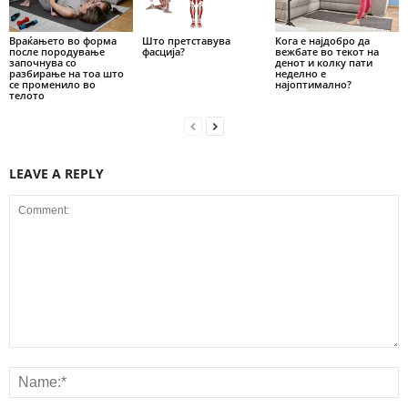
Враќањето во форма
Што претставува
Кога е најдобро да
после породување
фасција?
вежбате во текот на
започнува со
денот и колку пати
разбирање на тоа што
неделно е
се променило во
најоптимално?
телото
LEAVE A REPLY