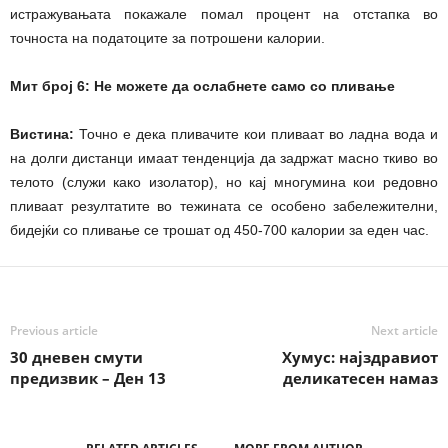
истражувањата покажале помал процент на отстапка во
точноста на податоците за потрошени калории.
Мит број 6: Не можете да ослабнете само со пливање
Вистина:
Точно е дека пливачите кои пливаат во ладна вода и
на долги дистанци имаат тенденција да задржат масно ткиво во
телото (служи како изолатор), но кај многумина кои редовно
пливаат резултатите во тежината се особено забележителни,
бидејќи со пливање се трошат од 450-700 калории за еден час.
Previous article
Next article
30 дневен смути
Хумус: најздравиот
предизвик – Ден 13
деликатесен намаз