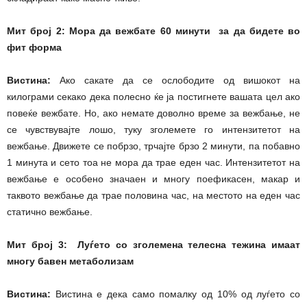
Мит број 2: Мора да вежбате 60 минути за да бидете во
фит форма
Вистина:
Ако сакате да се ослободите од вишокот на
килограми секако дека полесно ќе ја постигнете вашата цел ако
повеќе вежбате. Но, ако немате доволно време за вежбање, не
се чувствувајте лошо, туку зголемете го интензитетот на
вежбање. Движете се побрзо, трчајте брзо 2 минути, па побавно
1 минута и сето тоа не мора да трае еден час. Интензитетот на
вежбање е особено значаен и многу поефикасен, макар и
таквото вежбање да трае половина час, на местото на еден час
статично вежбање.
Мит број 3: Луѓето со зголемена телесна тежина имаат
многу бавен метаболизам
Вистина:
Вистина е дека само помалку од 10% од луѓето со