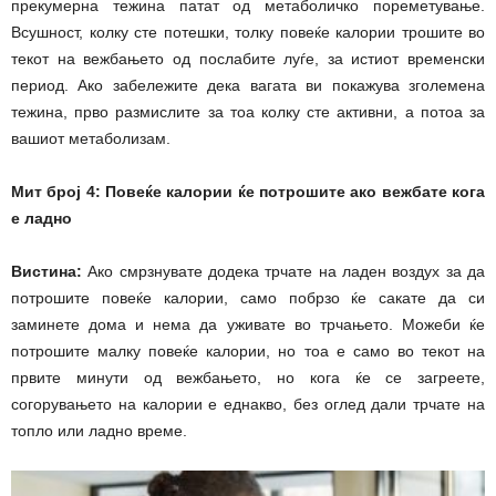
прекумерна тежина патат од метаболичко пореметување.
Всушност, колку сте потешки, толку повеќе калории трошите во
текот на вежбањето од послабите луѓе, за истиот временски
период. Ако забележите дека вагата ви покажува зголемена
тежина, прво размислите за тоа колку сте активни, а потоа за
вашиот метаболизам.
Мит број 4: Повеќе калории ќе потрошите ако вежбате кога
е ладно
Вистина:
Ако смрзнувате додека трчате на ладен воздух за да
потрошите повеќе калории, само побрзо ќе сакате да си
заминете дома и нема да уживате во трчањето. Можеби ќе
потрошите малку повеќе калории, но тоа е само во текот на
првите минути од вежбањето, но кога ќе се загреете,
согорувањето на калории е еднакво, без оглед дали трчате на
топло или ладно време.