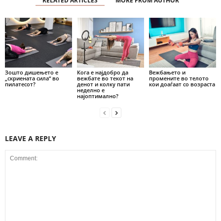
RELATED ARTICLES
MORE FROM AUTHOR
Зошто дишењето е
Кога е најдобро да
Вежбањето и
„скриената сила“ во
вежбате во текот на
промените во телото
пилатесот?
денот и колку пати
кои доаѓаат со возраста
неделно е
најоптимално?
LEAVE A REPLY