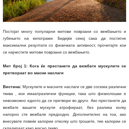
Постојат многу популарни митови поврзани со вежбањето и
губењето на килограми. Бидејќи секој сака да постигне
максимални резултати со физичката активност, прочитајте кои
се најчестите митови поврзани со вежбањето.
Мит број 1: Кога ќе престанете да вежбате мускулите се
претвораат во масни наслаги
Вистина:
Мускулите и масните наслаги се две сосема различни
ткива , кои имаатразлични функции, така што физиолошки е
невозможно едното да се претвори во друго. Ако престанете да
вежбате вашите мускули атрофираат, без разлика колку
напорно сте вежбале предходно. Дополнително на тоа, ако
внесувате повеќе калории отколку што трошите, тие калории се
складираат како масно ткиво.