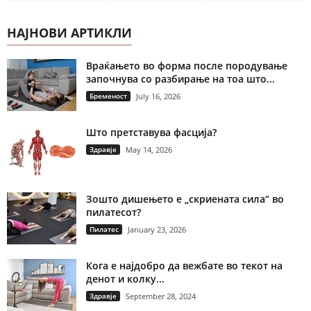
НАЈНОВИ АРТИКЛИ
Враќањето во форма после породување
започнува со разбирање на тоа што...
Бременост
July 16, 2026
Што претставува фасција?
Здравје
May 14, 2026
Зошто дишењето е „скриената сила“ во
пилатесот?
Пилатес
January 23, 2026
Кога е најдобро да вежбате во текот на
денот и колку...
Здравје
September 28, 2024