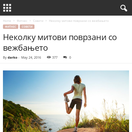
Home
Фитнес
Совети
Неколку митови поврзани со вежбањето
ФИТНЕС
СОВЕТИ
Неколку митови поврзани со
вежбањето
By
darko
-
May 24, 2016
377
0