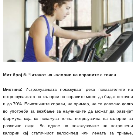
Мит број 5: Читачот на калории на справите е точен
Вистина:
Истражуавњата покажуваат дека показателите на
потрошувачката на калории на справите може да бидат неточни
и до 70%. Елиптичните справи, на пример, не се доволно долго
во употреба за вежбање за научниците да можат да развијат
формула која ќе покажува точна потршувачка на калории за
различни лица. Во однос на покажувачите на потрошени
калории кај статичниот велосипед или лената за трчање,