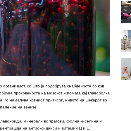
о организмот, со што ја подобрува снабденоста со крв
добрува прокрвеноста на мозокот и помага кај главоболка
та, го намалува крвниот притисок, нивото на шеќерот во
спаление на вените.
флавоноиди, минерали во трагови, фолна киселина и
нцентрација на антиоксиданси и витамин Ц и Е,