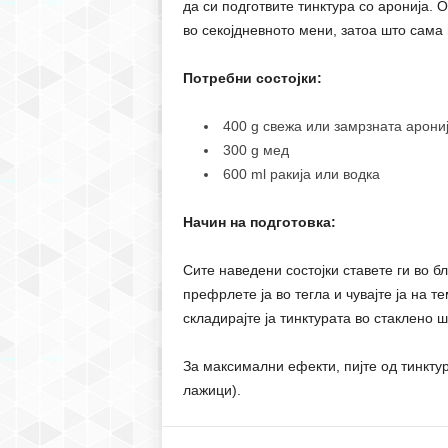
да си подготвите тинктура со аронија. 
во секојдневното мени, затоа што сама 
Потребни состојки:
400 g свежа или замрзната арони
300 g мед
600 ml ракија или водка
Начин на подготовка:
Сите наведени состојки ставете ги во б
префрлете ја во тегла и чувајте ја на 
складирајте ја тинктурата во стаклено 
За максимални ефекти, пијте од тинктур
лажици).