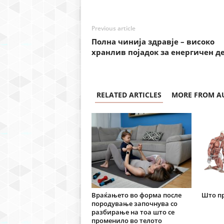
Previous article
Полна чинија здравје – високо
хранлив појадок за енергичен д
RELATED ARTICLES
MORE FROM A
Враќањето во форма после
Што пр
породување започнува со
разбирање на тоа што се
променило во телото