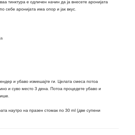
Оваа тинктура е одличен начин да ја внесете аронијата
по себе аронијата има опор и јак вкус.
ја
лендер и убаво измешајте ги. Целата смеса потоа
темно и суво место 3 дена. Потоа процедете убаво и
шише.
ата наутро на празен стомак по 30 ml (две супени