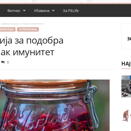
Фитнес
Убавина
За FitLife
 циркулација и појак имунитет
АПИТОЦИ
СУПЕРХРАНА
ија за подобра
3
јак имунитет
0
НА