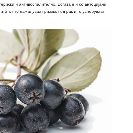
териски и антивоспалително. Богата е и со антоцијани
итетот, го намалуваат ризикот од рак и го успоруваат