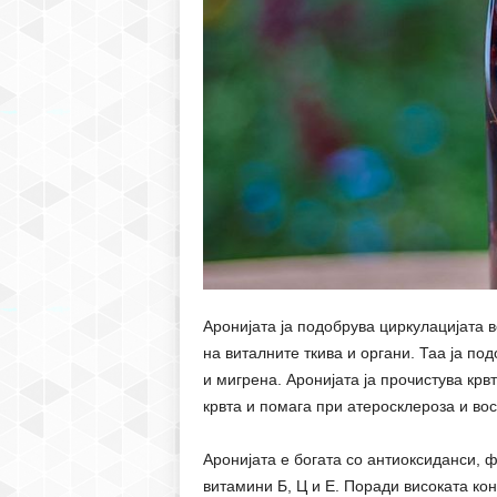
Аронијата ја подобрува циркулацијата в
на виталните ткива и органи. Таа ја по
и мигрена. Аронијата ја прочистува крв
крвта и помага при атеросклероза и во
Аронијата е богата со антиоксиданси, 
витамини Б, Ц и Е. Поради високата ко