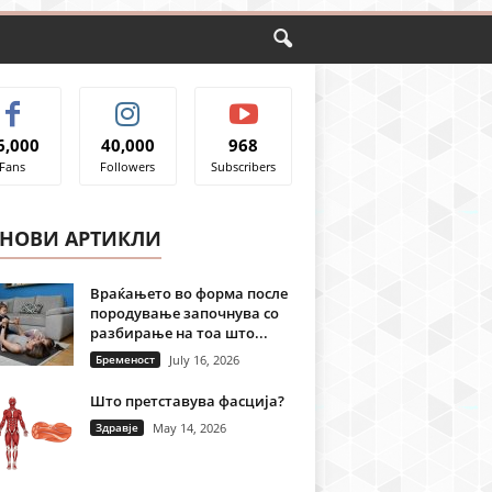
6,000
40,000
968
Fans
Followers
Subscribers
ЈНОВИ АРТИКЛИ
Враќањето во форма после
породување започнува со
разбирање на тоа што...
Бременост
July 16, 2026
Што претставува фасција?
Здравје
May 14, 2026