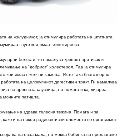
ата на желудникот, ја стимулира работата на штитната
нзумираат луѓе кои имаат хипотиреоза.
скуларни болести, го намалува крвниот притисок и
олемување на “добриот” холестерол. Таа ја стимулира
луѓе кои имаат жолчни камења. Исто така благотворно
работата на целокупниот дигестивен тракт. Ги намалува
нија на цревната слузница, но помага и кај дијареа.
на мочните патишта.
жување на здрава телесна тежина. Помага и за
 како и на некои радиоактивни елементи во организмот.
 својства на оваа мала, но моќна бобинка ви предлагаме