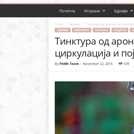
Почетна
Исхрана
Здравје
Home
Здравје
Тинктура од аронија за подобра
ЗДРАВЈЕ
ИМУНИТЕТ
ИСХРАНА
РЕЦЕПТИ
Н
Тинктура од арон
циркулација и по
By
Fitlife Team
-
November 22, 2016
639