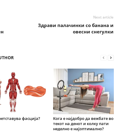
Next article
Здрави палачинки со банана и
ен
овесни снегулки
UTHOR
етставува фасција?
Кога е најдобро да вежбате во
текот на денот и колку пати
неделно е најоптимално?