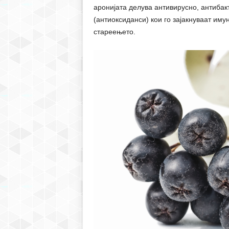
аронијата делува антивирусно, антибак
(антиоксиданси) кои го зајакнуваат имун
стареењето.