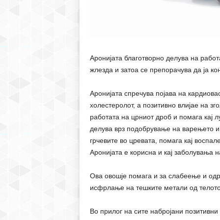
Аронијата благотворно делува на работ
жлезда и затоа се препорачува да ја ко
Аронијата спречува појава на кардиова
холестеролот, а позитивно влијае на зг
работата на црниот дроб и помага кај 
делува врз подобрување на варењето и 
грчевите во цревата, помага кај воспале
Аронијата е корисна и кај заболувања 
Ова овошје помага и за слабеење и одр
исфрлање на тешките метали од телото,
Во прилог на сите набројани позитивни