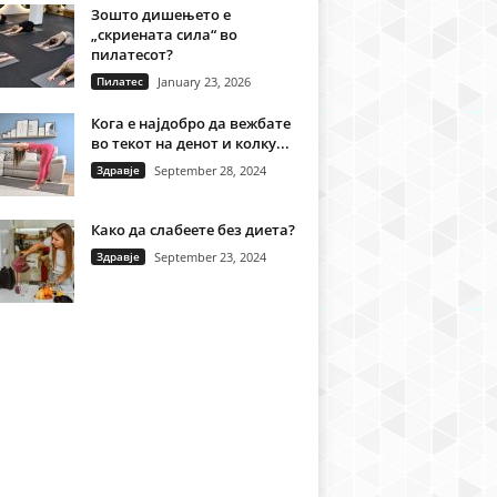
Зошто дишењето е
„скриената сила“ во
пилатесот?
Пилатес
January 23, 2026
Кога е најдобро да вежбате
во текот на денот и колку...
Здравје
September 28, 2024
Како да слабеете без диета?
Здравје
September 23, 2024