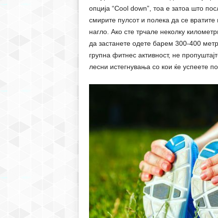
опција “Cool down”, тоа е затоа што по
смирите пулсот и полека да се вратите 
нагло. Ако сте трчале неколку километр
да застанете одете барем 300-400 метр
групна фитнес активност, не пропуштајт
лесни истегнувања со кои ќе успеете по