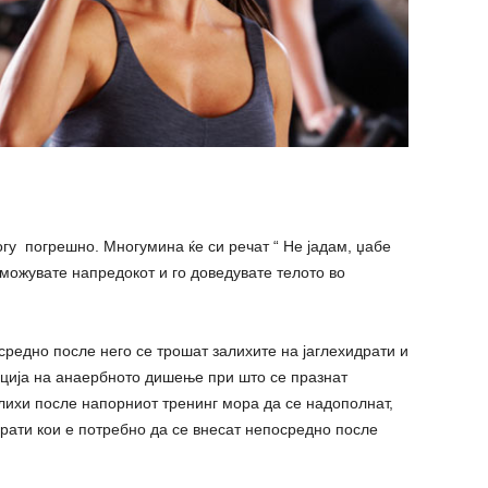
гу погрешно. Многумина ќе си речат “ Не јадам, џабе
зможувате напредокот и го доведувате телото во
средно после него се трошат залихите на јаглехидрати и
ација на анаербното дишење при што се празнат
лихи после напорниот тренинг мора да се надополнат,
драти кои е потребно да се внесат непосредно после