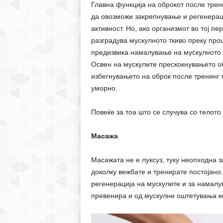
Главна функција на оброкот после трени
да овозможи закрепнување и регенераци
активност. Но, ако организмот во тој п
разградува мускулното ткиво преку про
предизвика намалување на мускулното 
Освен на мускулите прескокнувањето обр
избегнувањето на оброк после тренинг 
уморно.
Повеќе за тоа што се случува со телото
Масажа
Масажата не е луксуз, туку неопходна 
доколку вежбате и тренирате постојано
регенерација на мускулите и за намалу
превенира и од мускулни оштетувања к