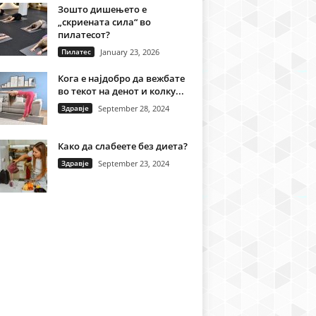
Зошто дишењето е
„скриената сила“ во
пилатесот?
Пилатес
January 23, 2026
Кога е најдобро да вежбате
во текот на денот и колку...
Здравје
September 28, 2024
Како да слабеете без диета?
Здравје
September 23, 2024