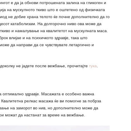
нгот е да ја обнови потрошената залиха на гликоген и
ја на мускулното ткиво што е оштетено од физичката
ериод не добие храна телото ќе почне дополнително да го
цесот катаболизам. На долгорочно ниво ова може да
ткиво и намалување на квалитетот на мускулната маса.
ок влијае и на психичкото здравје, така што
може да направи да се чувствувате летаргично и
 доколку не јадете после вежбање, прочитајте
тука
.
за оптимално здравје. Масажата е особено важна
. Квалитетна релкас масажа ќе ви помогне за побрза
вање на заморот во нив, но дополнително може да
ои можат да настанат за време на вежбање.