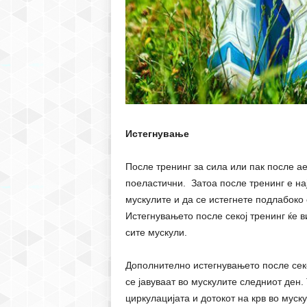
Истегнување
После тренинг за сила или пак после ае
поеластични. Затоа после тренинг е на
мускулите и да се истегнете подлабоко 
Истегнувањето после секој тренинг ќе 
сите мускули.
Дополнително истегнувањето после сек
се јавуваат во мускулите следниот ден.
циркулацијата и дотокот на крв во муску