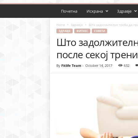
Почетна
Исхрана
Здравје
Home
Здравје
Што задолжително треба да пра
ЗДРАВЈЕ
ФИТНЕС
СОВЕТИ
Што задолжителн
после секој трени
By
Fitlife Team
-
October 14, 2017
632