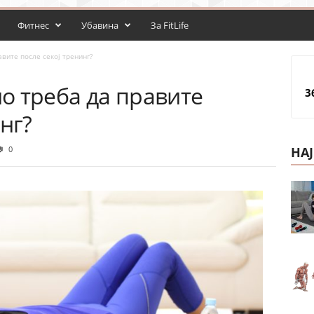
Фитнес
Убавина
За FitLife
вите после секој тренинг?
о треба да правите
3
нг?
0
НА