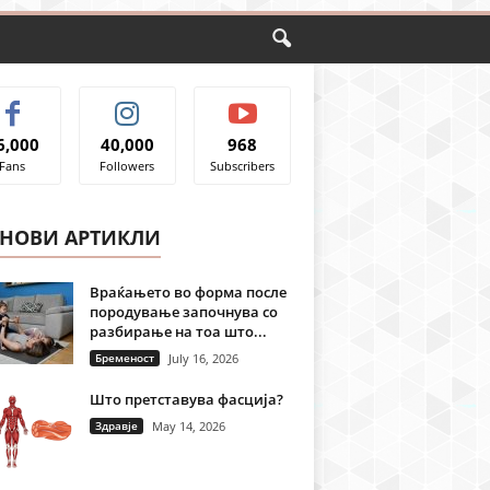
6,000
40,000
968
Fans
Followers
Subscribers
ЈНОВИ АРТИКЛИ
Враќањето во форма после
породување започнува со
разбирање на тоа што...
Бременост
July 16, 2026
Што претставува фасција?
Здравје
May 14, 2026