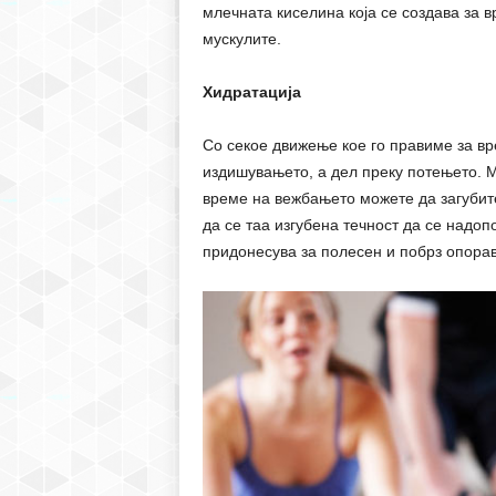
млечната киселина која се создава за в
мускулите.
Хидратација
Со секое движење кое го правиме за вре
издишувањето, а дел преку потењето. М
време на вежбањето можете да загубите
да се таа изгубена течност да се надо
придонесува за полесен и побрз опорав