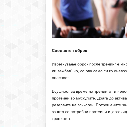
Соодветен оброк
Избегнување оброк после тренинг е мно
ли вежбав” но, со ова само си го онево
опасност.
Всушност за време на тренингот и непо
протеини во мускулите. Доаѓа до актив
резервите на гликоген. Потрошените за
за што се потребни протеини и јаглехи
тренингот.