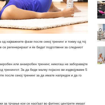
од најважните фази после секој тренинг и токму од тој
е се регенерираат и ќе бидат подготвени за следниот
 аеробен или анаеробен тренинг, никогаш не заборавајте
од тренингот. За да биде малку појасно ви издвојуваме 5
те после секој тренинг за да имате напредок и да го
ки за трчање кои се наоѓаат во фитнес центрите имаат