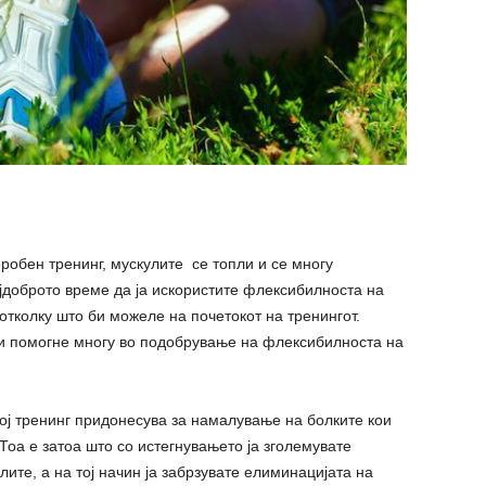
робен тренинг, мускулите се топли и се многу
јдоброто време да ја искористите флексибилноста на
отколку што би можеле на почетокот на тренингот.
ви помогне многу во подобрување на флексибилноста на
ој тренинг придонесува за намалување на болките кои
 Тоа е затоа што со истегнувањето ја зголемувате
лите, а на тој начин ја забрзувате елиминацијата на