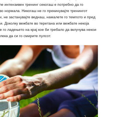
сле интензивен тренинг секогаш е потребно да го
во нормала. Никогаш не го прекинувајте тренингот
и, не застанувајте веднаш, намалете го темпото и пред
и. Доколку вежбате во теретана или вежбате некоја
е го ладењето на крај кое би требало да вклучува некои
лека да си го смирите пулсот.