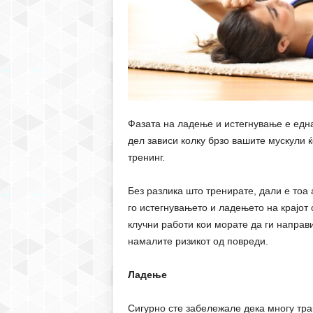
Фазата на ладење и истегнување е една 
дел зависи колку брзо вашите мускули ќ
тренинг.
Без разлика што тренирате, дали е тоа
го истегнувањето и ладењето на крајот 
клучни работи кои морате да ги направи
намалите ризикот од повреди.
Ладење
Сигурно сте забележале дека многу тра