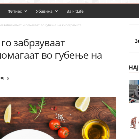
Фитнес
Убавина
За FitLife
 метаболизмот и помагаат во губење на килограмите
го забрзуваат
3
омагаат во губење на
НА
0