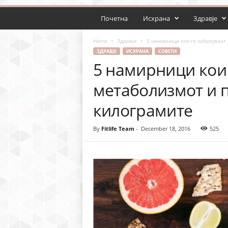
Почетна
Исхрана
Здравје
Home
Здравје
5 намирници кои го забрзуваат
ЗДРАВЈЕ
ИСХРАНА
СОВЕТИ
5 намирници кои 
метаболизмот и п
килограмите
By
Fitlife Team
-
December 18, 2016
525