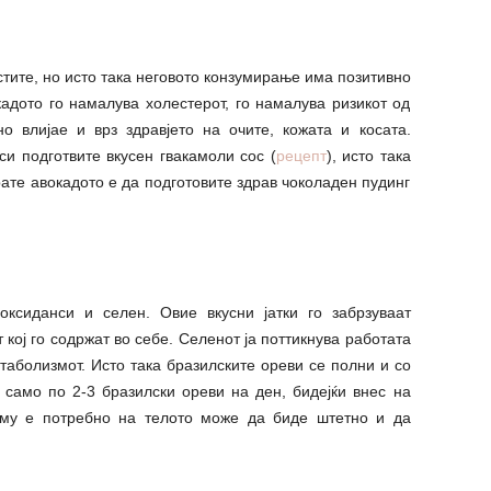
тите, но исто така неговото конзумирање има позитивно
кадото го намалува холестерот, го намалува ризикот од
о влијае и врз здравјето на очите, кожата и косата.
си подготвите вкусен гвакамоли сос (
рецепт
), исто така
рате авокадото е да подготовите здрав чоколаден пудинг
оксиданси и селен. Овие вкусни јатки го забрзуваат
кој го содржат во себе. Селенот ја поттикнува работата
таболизмот. Исто така бразилските ореви се полни и со
 само по 2-3 бразилски ореви на ден, бидејќи внес на
му е потребно на телото може да биде штетно и да