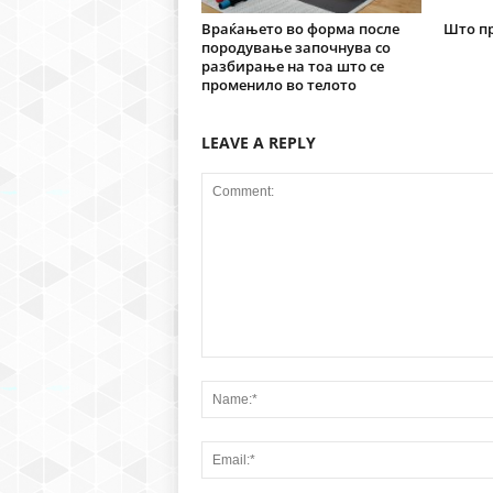
Враќањето во форма после
Што пр
породување започнува со
разбирање на тоа што се
променило во телото
LEAVE A REPLY