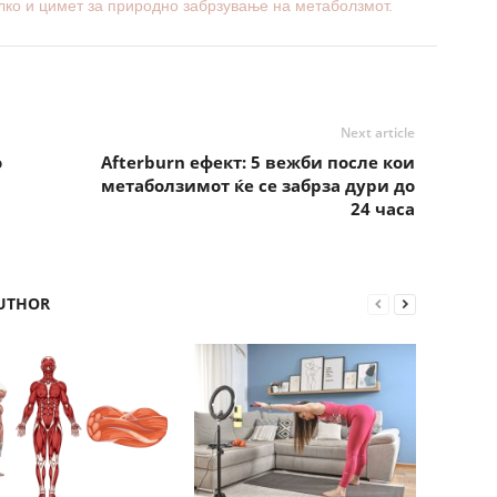
лко и цимет за природно забрзување на метаболзмот.
Next article
о
Afterburn ефект: 5 вежби после кои
метаболзимот ќе се забрза дури до
24 часа
UTHOR