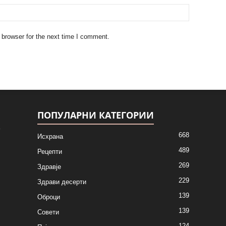
 browser for the next time I comment.
ПОПУЛАРНИ КАТЕГОРИИ
668
Исхрана
489
Рецепти
269
Здравје
229
Здрави десерти
139
Оброци
139
Совети
124