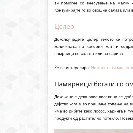
ви помогне со внесување на малку к
Конзумирајте го во овошна салата или 
Целер
Доколку јадете целер телото ќе пот
количината на калории кои ги содрж
намрници во салата или во варива.
Ќе ве интересира:
Намалете ги масноти
Намирници богати со ом
Докажано е дека овие киселини се доб
дејство кога е во прашање топење на в
има во рибите како лосос, харинга и ту
продукти од растително потекло. Повеќе