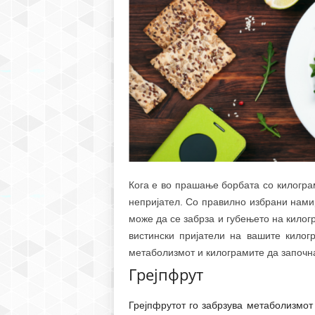
Кога е во прашање борбата со килограм
непријател. Со правилно избрани нами
може да се забрза и губењето на кило
вистински пријатели на вашите килог
метаболизмот и килограмите да започна
Грејпфрут
Грејпфрутот го забрзува метаболизмот