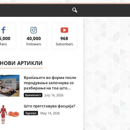
6,000
40,000
968
Fans
Followers
Subscribers
ЈНОВИ АРТИКЛИ
Враќањето во форма после
породување започнува со
разбирање на тоа што...
Бременост
July 16, 2026
Што претставува фасција?
Здравје
May 14, 2026