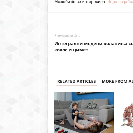
Можеби ќе ве интересира:
Вода со јабо
Previous article
Интегрални медени колачиња с
кокос и цимет
RELATED ARTICLES
MORE FROM A