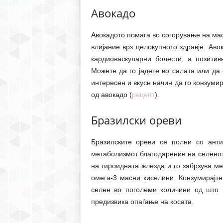
Авокадо
Авокадото помага во согорување на мас
влијание врз целокупното здравје. Аво
кардиоваскуларни болести, а позитивн
Можете да го јадете во салата или да 
интересен и вкусн начин да го конзуми
од авокадо (
рецепт
).
Бразилски ореви
Бразилските ореви се полни со анти
метаболизмот благодарение на селенот 
на тироидната жлезда и го забрзува ме
омега-3 масни киселини. Конзумирајте
селен во поголеми количини од што 
предизвика опаѓање на косата.