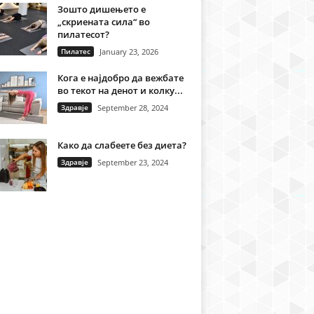
Зошто дишењето е
„скриената сила“ во
пилатесот?
Пилатес
January 23, 2026
Кога е најдобро да вежбате
во текот на денот и колку...
Здравје
September 28, 2024
Како да слабеете без диета?
Здравје
September 23, 2024