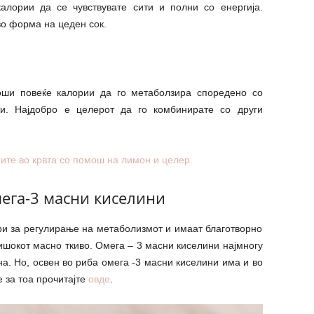
алории да се чувствувате сити и полни со енергија.
во форма на цеден сок.
роши повеќе калории да го метаболзира споредено со
и. Најдобро е целерот да го комбинирате со други
ите во крвта со помош на лимон и целер.
ега-3 масни киселини
ри за регулирање на метаболизмот и имаат благотворно
ишокот масно ткиво. Омега – 3 масни киселини најмногу
на. Но, освен во риба омега -3 масни киселини има и во
 за тоа прочитајте
овде
.