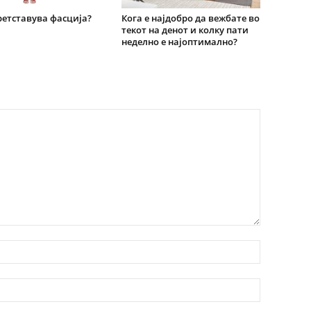
етставува фасција?
Кога е најдобро да вежбате во
текот на денот и колку пати
неделно е најоптимално?