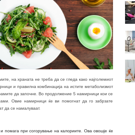
ите, на храната не треба да се гледа како најголемиот
рници и правилна комбинација на истите метаболизмот
грамите да започне. Во продолжение 5 намирници кои се
рами. Овие намирници ќе ви помогнат да го забрзате
т да се намалуваат.
 и помага при согорување на калориите. Ова овошје ќе