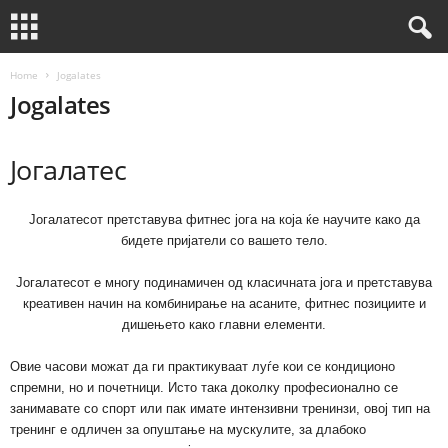
Home
Jogalates
Jogalates
Јогалатес
Јогалатесот претставува фитнес јога на која ќе научите како да
бидете пријатели со вашето тело.
Јогалатесот е многу подинамичен од класичната јога и претставува
креативен начин на комбинирање на асаните, фитнес позициите и
дишењето како главни елементи.
Овие часови можат да ги практикуваат луѓе кои се кондиционо
спремни, но и почетници. Исто така доколку професионално се
занимавате со спорт или пак имате интензивни тренинзи, овој тип на
тренинг е одличен за опуштање на мускулите, за длабоко