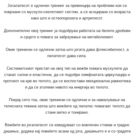
Јогалатесот е одличен тренинг за превенција на проблеми кои се
поврзани со мускуло-скелетниот систем, а се асоцирани со возраста
како што е остеопорозата и артритисот.
Дополнително овој тренинг ја подобрува работата на белите дробови
и срцето и помага за забрзување на метаболизмот.
Овие тренинзи се одлични затоа што јогата дава флексибилност, а
пилатесот дава сила.
Систематскиот пристап на овој тип на вежби помага мускулите да
станат силни и еластични, да се подобри лимфнатата циркулација и
протокот на крв во телото, да се воспостави емоционална рамнотежа
и да се зголеми нивото на енергија во телото.
Покрај сето тоа, овие тренинзи се одлични и за намалување на
телесната тежина затоа што вежбите од пилатес помагаат телото да
стане витко и тонирано.
Вежбите во јогалатесот се изведуваат со вовлечен стомак и градно
дишење, додека кај повеќето асани од јога, дишењето е и со градите