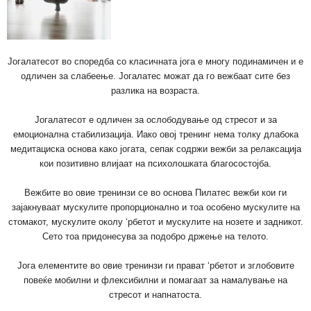
Јогалатесот во споредба со класичната јога е многу подинамичен и е
одличен за слабеење. Јогалатес можат да го вежбаат сите без
разлика на возраста.
Јогалатесот е одличен за ослободување од стресот и за
емоционална стабилизација. Иако овој тренинг нема толку длабока
медитациска основа како јогата, сепак содржи вежби за релаксација
кои позитивно влијаат на психолошката благосостојба.
Вежбите во овие тренинзи се во основа Пилатес вежби кои ги
зајакнуваат мускулите пропорционално и тоа особено мускулите на
стомакот, мускулите околу ‘рбетот и мускулите на нозете и задникот.
Сето тоа придонесува за подобро држење на телото.
Јога елементите во овие тренинзи ги прават ‘рбетот и зглобовите
повеќе мобилни и флексибилни и помагаат за намалување на
стресот и напнатоста.