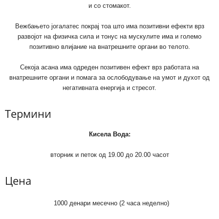
и со стомакот.
Вежбањето јогалатес покрај тоа што има позитивни ефекти врз
развојот на физичка сила и тонус на мускулите има и големо
позитивно влијание на внатрешните органи во телото.
Секоја асана има одреден позитивен ефект врз работата на
внатрешните органи и помага за ослободување на умот и духот од
негативната енергија и стресот.
Термини
Кисела Вода:
вторник и петок од 19.00 до 20.00 часот
Цена
1000 денари месечно (2 часа неделно)