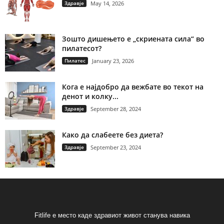
Здравје
May 14, 2026
Зошто дишењето е „скриената сила“ во
пилатесот?
Пилатес
January 23, 2026
Кога е најдобро да вежбате во текот на
денот и колку...
Здравје
September 28, 2024
Како да слабеете без диета?
Здравје
September 23, 2024
Fitlife е место каде здравиот живот станува навика