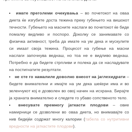
имате преголеми очекувања
– во почетокот на оваа
диета ќе изгубите доста тежина преку губењето на вишокот
течности. Губењето на масните наслаги во почетокот ќе биде
помалку видливо и поспоро. Доколку се занимавате со
физичка активност, треба да имате на ум дека и мускулите
си имаат своја тежина. Процесот на губење на масни
наслаги започнува веднаш, но тоа не е видливо веднаш.
Потребно е да бидете стрпливи и полека да се насладувате
на постигнатите резултати.
не сте го намалиле доволно внесот на јаглехидрати
–
бидете внимателни и имајте на ум дека шеќери има и во
зеленчукот кој е дозволен во овој начин на исхрана. Бирајте
ја храната внимателно и следете го убаво сопственото тело.
внесувате премногу јаткасти плодови
– овие
намирници се дозволени во оваа диета, но внимавајте со
нив бидејќи содржат многу калории (
табела со нутритивни
вредности на јаткастите плодови
).