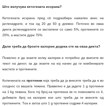
Што вклучува кетогената исхрана?
Кетогената исхрана пред сè подразбира намален внес на
јаглехидрати, и тоа од 20 до 50 g дневно. Поточно во оваа
диета јаглехидратите се застапени со само 5%, протеините со
20%, а мастите дури 75%.
Дали треба да броите калории додека сте на оваа диета?
Пожелно е да знаете колку калории е потребно да внесете во
текот на денот, за да знаете на кој начин да ги комбинирате
мастите и протеините.
Количината на
протеини
која треба да ја внесете треба да е во
сооднос со вашата тежина. Правилно е да јадете 1 g протеини
на 1 kg тежина. Кога тој број на протеини ќе го помножите со 4,
добивате број на калории кои што треба да ги внесете од
протеините. Тоа е затоа што 1 g протеини содржи 4 калории.