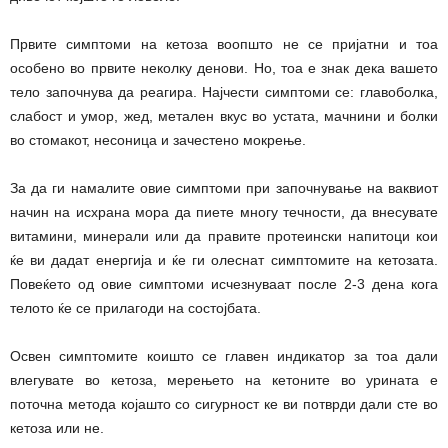
Првите симптоми на кетоза воопшто не се пријатни и тоа
особено во првите неколку денови. Но, тоа е знак дека вашето
тело започнува да реагира. Најчести симптоми се: главоболка,
слабост и умор, жед, метален вкус во устата, мачнини и болки
во стомакот, несоница и зачестено мокрење.
За да ги намалите овие симптоми при започнување на ваквиот
начин на исхрана мора да пиете многу течности, да внесувате
витамини, минерали или да правите протеински напитоци кои
ќе ви дадат енергија и ќе ги олеснат симптомите на кетозата.
Повеќето од овие симптоми исчезнуваат после 2-3 дена кога
телото ќе се прилагоди на состојбата.
Освен симптомите коишто се главен индикатор за тоа дали
влегувате во кетоза, мерењето на кетоните во урината е
поточна метода којашто со сигурност ке ви потврди дали сте во
кетоза или не.