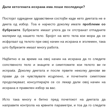
Дали кетогената исхрана има лоши последици?
Постојат одредени здравствени состојби каде кето диетата не е
диета од избор. Тоа е најчесто доколку имате
проблеми со
бубрезите
. Бубрезите имаат улога да ги отстранат отпадните
материи од нашето тело. Бројот на кето тела кои мора да се
исфрлаат од телото при овој начин на исхрана е зголемен, така
што бубрезите имаат многу работа.
Најбитно е за време на овој начин на исхрана да го следите
сопственото тело и знаците и симптомите кои телото ви ги
испраќа. Доколку диетата и после првите неколку денови ве
прави да се чувствувате исцрпено, и почетните симптоми
продолжуваат, консултирајте се со лекар дали овој начин на
исхрана е правилен избор за вас.
Исто така многу е битно пред почетокот на диетата да
направите контрола на крвните параметри, и тоа да го следите