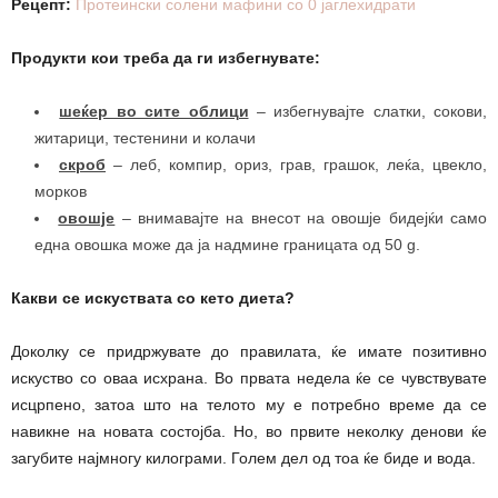
Рецепт:
Протеински солени мафини со 0 јаглехидрати
Продукти кои треба да ги избегнувате:
шеќер во сите облици
– избегнувајте слатки, сокови,
житарици, тестенини и колачи
скроб
– леб, компир, ориз, грав, грашок, леќа, цвекло,
морков
овошје
– внимавајте на внесот на овошје бидејќи само
една овошка може да ја надмине границата од 50 g.
Какви се искуствата со кето диета?
Доколку се придржувате до правилата, ќе имате позитивно
искуство со оваа исхрана. Во првата недела ќе се чувствувате
исцрпено, затоа што на телото му е потребно време да се
навикне на новата состојба. Но, во првите неколку денови ќе
загубите најмногу килограми. Голем дел од тоа ќе биде и вода.