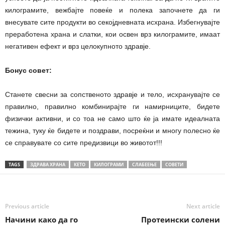
килограмите, вежбајте повеќе и полека започнете да ги
внесувате сите продукти во секојдневната исхрана. Избегнувајте
преработена храна и слатки, кои освен врз килограмите, имаат
негативен ефект и врз целокупното здравје.
Бонус совет:
Станете свесни за сопственото здравје и тело, исхранувајте се
правилно, правилно комбинирајте ги намирниците, бидете
физички активни, и со тоа не само што ќе ја имате идеалната
тежина, туку ќе бидете и поздрави, посреќни и многу полесно ќе
се справувате со сите предизвици во животот!!!
TAGS
ЗДРАВА ХРАНА
КЕТО
КИЛОГРАМИ
СЛАБЕЕЊЕ
СОВЕТИ
Previous article
Next article
Начини како да го
Протеински солени