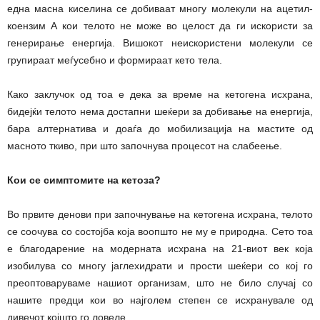
една масна киселина се добиваат многу молекули на ацетил-
коензим А кои телото не може во целост да ги искористи за
генерирање енергија. Вишокот неискористени молекули се
групираат меѓусебно и формираат кето тела.
Како заклучок од тоа е дека за време на кетогена исхрана,
бидејќи телото нема достапни шеќери за добивање на енергија,
бара алтернатива и доаѓа до мобилизација на мастите од
масното ткиво, при што започнува процесот на слабеење.
Кои се симптомите на кетоза?
Во првите денови при започнување на кетогена исхрана, телото
се соочува со состојба која воопшто не му е природна. Сето тоа
е благодарение на модерната исхрана на 21-виот век која
изобилува со многу јаглехидрати и прости шеќери со кој го
преоптоваруваме нашиот организам, што не било случај со
нашите предци кои во најголем степен се исхранувале од
дивечот којшто го ловеле.