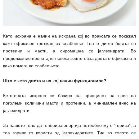
Кето исхрана е начин на исхрана кој во праксата се покажал
како ефикасен третман за слабеењe. Тоа е диета богата со
протеини и масти, а сиромашна со јаглехидрати. Во
продолжение прочитајте повеќе зошто оваа диета е ефикасна и
како помага во слабеењето.
Што е кето диета и на кој начин функционира?
Кетогената исхрана се базира на принципот на внес на
поголеми количини масти и протеини, а минимален внес на
јаглехидрати.
За нашето тело да генерира енергија потребно му е “гориво”, а
тоа гориво го користи од јаглехидратите. Тие во телото се