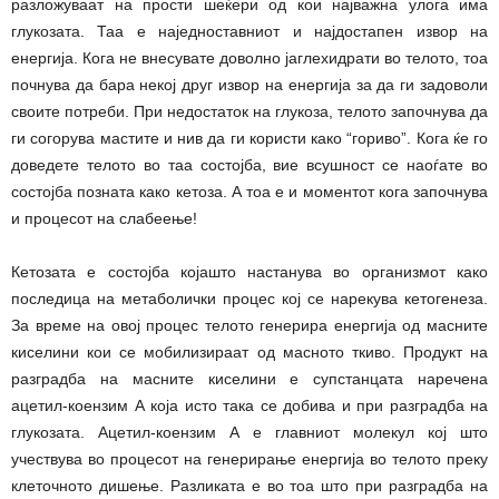
разложуваат на прости шеќери од кои најважна улога има
глукозата. Таа е наједноставниот и најдостапен извор на
енергија. Кога не внесувате доволно јаглехидрати во телото, тоа
почнува да бара некој друг извор на енергија за да ги задоволи
своите потреби. При недостаток на глукоза, телото започнува да
ги согорува мастите и нив да ги користи како “гориво”. Кога ќе го
доведете телото во таа состојба, вие всушност се наоѓате во
состојба позната како кетоза. А тоа е и моментот кога започнува
и процесот на слабеење!
Кетозата е состојба којашто настанува во организмот како
последица на метаболички процес кој се нарекува кетогенеза.
За време на овој процес телото генерира енергија од масните
киселини кои се мобилизираат од масното ткиво. Продукт на
разградба на масните киселини е супстанцата наречена
ацетил-коензим А која исто така се добива и при разградба на
глукозата. Ацетил-коензим А е главниот молекул кој што
учествува во процесот на генерирање енергија во телото преку
клеточното дишење. Разликата е во тоа што при разградба на