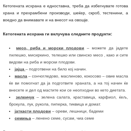
Кетогената исхрана е едноставна, треба да избегнувате готова
храна и прехрамбени производи, шеќер, скроб, тестенини, а
воедно да внимавате и на внесот на овошје.
Кетогената исхрана ги вклучува следните продукти:
месо, риба и морски плодови
– можете да јадете
пилешко, мисиркино, телешко или свинско месо , како и сите
видови на риба и морски плодови.
јајца
– подготвени на било кој начин.
масла
– сончогледово, маслиново, кокосово – овие масла
ќе ви помогнат да ја подготвите храната, а на тој начин ќе
внесете и дел од мастите кои се неопходни во кето диетата.
зеленчук
– зелена салата, краставица, карфиол, ќељ,
брокула, лук, рукола, пиперка, тиквица и домат.
јаткасти плодови
– ореви, лешници, бадеми
семиња
– ленено семе, сусам, чиа семе