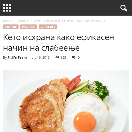
Home
Здравје
Кето исхрана како ефикасен начин на слабеење
ЗДРАВЈЕ
ИСХРАНА
СЛАБЕЕЊЕ
Кето исхрана како ефикасен
начин на слабеење
By
Fitlife Team
-
July 16, 2016
853
0