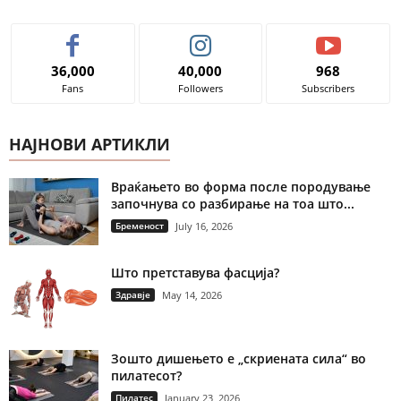
36,000
40,000
968
Fans
Followers
Subscribers
НАЈНОВИ АРТИКЛИ
Враќањето во форма после породување
започнува со разбирање на тоа што...
Бременост
July 16, 2026
Што претставува фасција?
Здравје
May 14, 2026
Зошто дишењето е „скриената сила“ во
пилатесот?
Пилатес
January 23, 2026