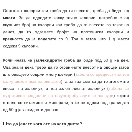
Остатокот калории кои треба да ги внесете, треба да бидат од
масти
. За да одредите колку точно калории, потребно е од
вкупниот број на калории кои треба да ги внесете во текот на
денот, да го одземете бројот на протеински калории и
вредноста да ја поделите со 9. Тоа е затоа што 1 g масти
содржи 9 калории.
Количината на
јаглехидрати
треба да биде под 50 g на ден.
Ова значи дека треба да го ограничите внесот на овошје затоа
што овошјето содржи многу шеќери (
табела со вредности за тоа
колку шеќер има во овошјето
), а за таа сметка да го зголемите
внесот на зеленчук, и тоа зелен лиснат зеленчук (
табела со
нутритивни вредности на најупотребуваните зеленчуци
) којшто
е полн со витамини и минерали, а ќе ве одржи под границата
од 50 g јаглехидрати дневно.
Што да јадете кога сте на кето диета?