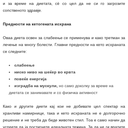
и за време на диетата, сè со цел да не си го загрозите
сопственото здравје.
Предности на кетогената исхрана
Оваа диета освен за слабеење се применува и како третман за
лечење на многу болести. Главни предности на кето исхраната
се следните:
слабеење
ниско ниво на шеќер во крвта
повеќе енергија
изградба на мускули,
но само доколку за време на
диетата се занимавате и со физичка активност
Како и другите диети кај кои не добивате цел спектар на
хранливи намирници, така и кето исхраната не е долгорочно
решение и не треба да биде животен стил. Тоа е само начин да
успеете да ја постигнете идеалната тежина. За да не ги вратите