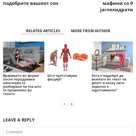
подобрите вашиот сон
мафини со 0
јаглехидрати
RELATED ARTICLES
MORE FROM AUTHOR
Враќањето во форма
Што претставува
Кога е најдобро да
после породување
фасција?
вежбате во текот на
започнува со
денот и колку пати
разбирање на тоа што
неделно е
се променило во
најоптимално?
телото
LEAVE A REPLY