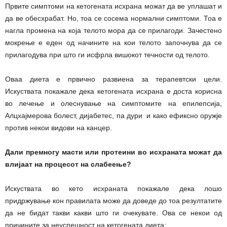
Првите симптоми на кетогената исхрана можат да ве уплашат и
да ве обесхрабат. Но, тоа се сосема нормални симптоми. Тоа е
нагла промена на која телото мора да се прилагоди. Зачестено
мокрење е еден од начините на кои телото започнува да се
прилагодува при што ги исфрла вишокот течности од телото.
Оваа диета е првично развиена за терапевтски цели.
Искуствата покажале дека кетогената исхрана е доста корисна
во лечење и олеснување на симптомите на епилепсија,
Алцхајмерова болест, дијабетес, па дури и како ефиксно оружје
против некои видови на канцер.
Дали премногу масти или протеини во исхраната можат да
влијаат на процесот на слабеење?
Искуствата во кето исхраната покажале дека лошо
придржување кон правилата може да доведе до тоа резултатите
да не бидат такви какви што ги очекувате. Ова се некои од
причините за неуспешност на кетогената диета: