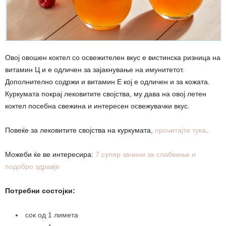
Овој овошен коктел со освежителен вкус е вистинска ризница на
витамин Ц и е одличен за зајакнување на имунитетот.
Дополнително содржи и витамин Е кој е одличен и за кожата.
Куркумата покрај лековитите својства, му дава на овој летен
коктел посебна свежина и интересен освежувачки вкус.
Повеќе за лековитите својства на куркумата,
прочитајте тука
.
Можеби ќе ве интересира:
7 супер зачини за слабеење и
подобро здравје
Потребни состојки:
сок од 1 лимета