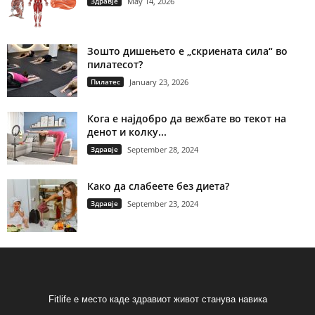
Здравје
May 14, 2026
Зошто дишењето е „скриената сила“ во
пилатесот?
Пилатес
January 23, 2026
Кога е најдобро да вежбате во текот на
денот и колку...
Здравје
September 28, 2024
Како да слабеете без диета?
Здравје
September 23, 2024
Fitlife е место каде здравиот живот станува навика