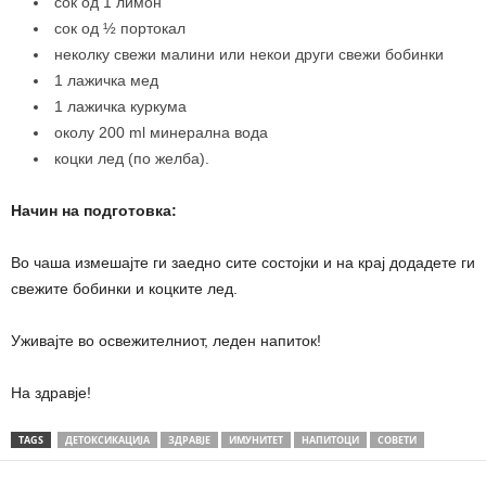
сок од 1 лимон
сок од ½ портокал
неколку свежи малини или некои други свежи бобинки
1 лажичка мед
1 лажичка куркума
околу 200 ml минерална вода
коцки лед (по желба).
Начин на подготовка:
Во чаша измешајте ги заедно сите состојки и на крај додадете ги
свежите бобинки и коцките лед.
Уживајте во освежителниот, леден напиток!
На здравје!
TAGS
ДЕТОКСИКАЦИЈА
ЗДРАВЈЕ
ИМУНИТЕТ
НАПИТОЦИ
СОВЕТИ