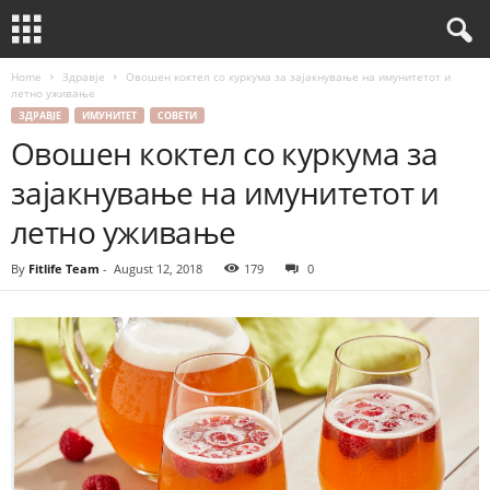
Home
Здравје
Овошен коктел со куркума за зајакнување на имунитетот и
летно уживање
ЗДРАВЈЕ
ИМУНИТЕТ
СОВЕТИ
Овошен коктел со куркума за
зајакнување на имунитетот и
летно уживање
By
Fitlife Team
-
August 12, 2018
179
0