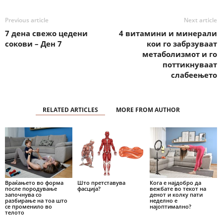
Previous article
Next article
7 дена свежо цедени
4 витамини и минерали
сокови – Ден 7
кои го забрзуваат
метаболизмот и го
поттикнуваат
слабеењето
RELATED ARTICLES
MORE FROM AUTHOR
Враќањето во форма
Што претставува
Кога е најдобро да
после породување
фасција?
вежбате во текот на
започнува со
денот и колку пати
разбирање на тоа што
неделно е
се променило во
најоптимално?
телото