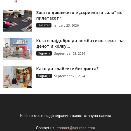
Зошто дишењето е „скриената сила“ во
пилатесот?
Пилатес
January 23, 2026
Кога е најдобро да вежбате во текот на
денот и колку...
Здравје
September 28, 2024
Како да слабеете без диета?
Здравје
September 23, 2024
Fitlife е место каде здравиот живот станува навика
Contact us:
contact@yoursite.com