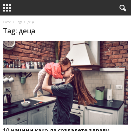
Home
Tags
деца
Tag: деца
10 начини како да создадете здрави