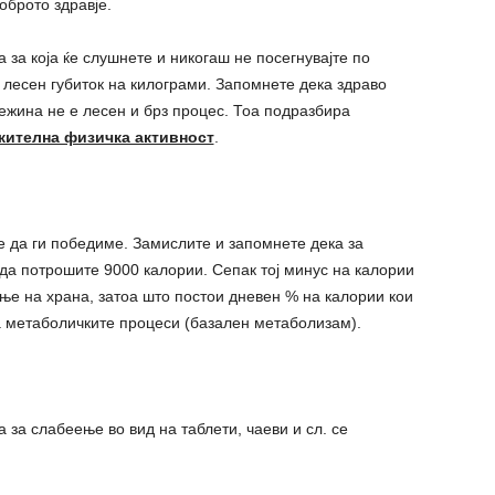
оброто здравје.
 за која ќе слушнете и никогаш не посегнувајте по
и лесен губиток на килограми. Запомнете дека здраво
ежина не е лесен и брз процес. Тоа подразбира
жителна физичка активност
.
 да ги победиме. Замислите и запомнете дека за
 да потрошите 9000 калории. Сепак тој минус на калории
ање на храна, затоа што постои дневен % на калории кои
а метаболичките процеси (базален метаболизам).
 за слабеење во вид на таблети, чаеви и сл. се