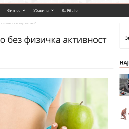
Фитнес
Убавина
За FitLife
 активност е неуспешно?
о без физичка активност
3
НА