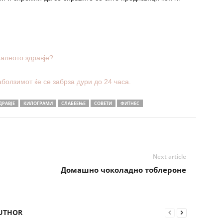
талното здравје?
аболзимот ќе се забрза дури до 24 часа.
ДРАВЈЕ
КИЛОГРАМИ
СЛАБЕЕЊЕ
СОВЕТИ
ФИТНЕС
Next article
Домашно чоколадно тоблероне
UTHOR