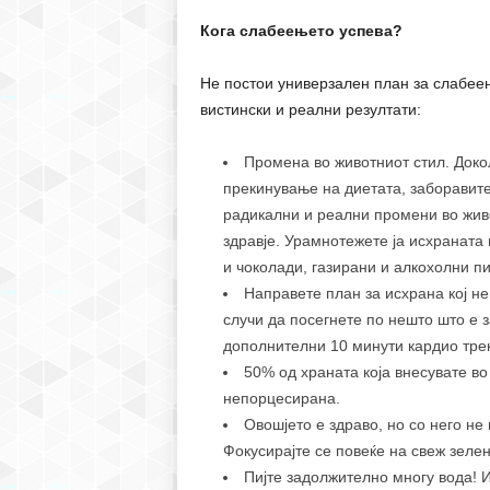
Кога слабеењето успева?
Не постои универзален план за слабеењ
вистински и реални резултати:
Промена во животниот стил. Докол
прекинување на диетата, заборавите
радикални и реални промени во живо
здравје. Урамнотежете ја исхраната 
и чоколади, газирани и алкохолни пи
Направете план за исхрана кој не
случи да посегнете по нешто што е з
дополнителни 10 минути кардио трен
50% од храната која внесувате во
непорцесирана.
Овошјето е здраво, но со него не
Фокусирајте се повеќе на свеж зелен
Пијте задолжително многу вода! И