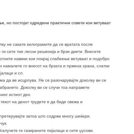
е, но постојат одредени практични совети кои ветуваат
ку не сакате килограмите да се вратата после
 ги сите тие лесни решенија и брзи диети. Внесете
тните навики кои покрај слабеење ветуваат и подобро
и намалете го внесот на брзата и пржена храна, слатки
јалаци и сл.
ма да ве исцрпува. Не се разочарувајте доколку ви се
абрането. Доколку ви се случи тоа направете
инг истиот ден.
 текот на денот трудете е да биде свежа и
 претерувајте затоа што содржи многу шеќери.
чук.
склучете ги газираните пијалаци и сите џусови.