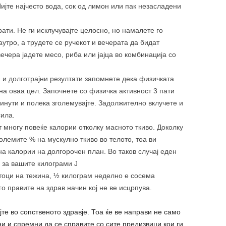
ијте најчесто вода, сок од лимон или пак незасладени
рати. Не ги исклучувајте целосно, но намалете го
аутро, а трудете се ручекот и вечерата да бидат
ечера јадете месо, риба или јајца во комбинација со
и и долготрајни резултати запомнете дека физичката
на оваа цел. Започнете со физичка активност 3 пати
нути и полека зголемувајте. Задолжително вклучете и
сила.
 многу повеќе калории отколку масното ткиво. Доколку
големите % на мускулно ткиво во телото, тоа ви
а калории на долгорочен план. Во таков случај еден
 за вашите килограми J
тоци на тежина, ½ килограм неделно е сосема
о правите на здрав начин кој не ве исцрпува.
јте во сопственото здравје. Тоа ќе ве направи не само
и и спремни да се справите со сите предизвици кои ги