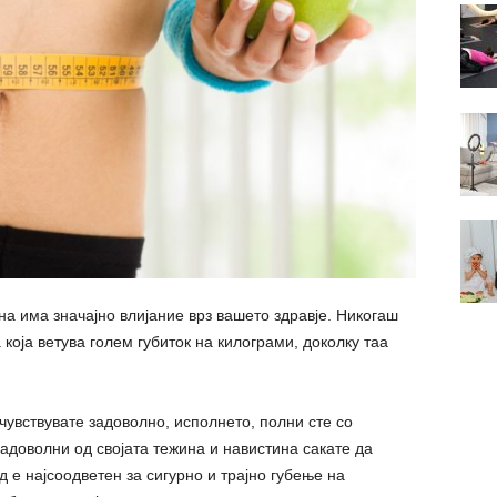
 има значајно влијание врз вашето здравје. Никогаш
 која ветува голем губиток на килограми, доколку таа
чувствувате задоволно, исполнето, полни сте со
 задоволни од својата тежина и навистина сакате да
д е најсоодветен за сигурно и трајно губење на