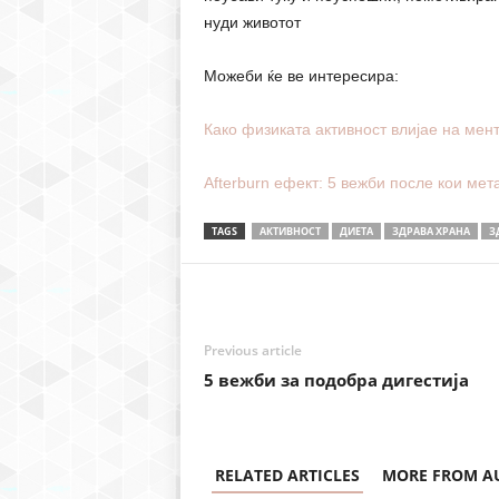
нуди животот
Можеби ќе ве интересира:
Како физиката активност влијае на мен
Afterburn ефект: 5 вежби после кои мет
TAGS
АКТИВНОСТ
ДИЕТА
ЗДРАВА ХРАНА
З
Previous article
5 вежби за подобра дигестија
RELATED ARTICLES
MORE FROM A