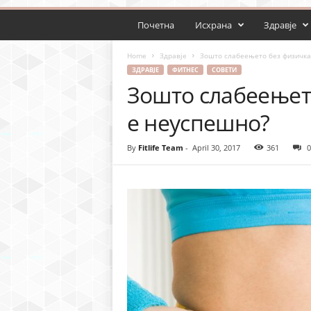
Почетна
Исхрана
Здравје
Home
Здравје
Зошто слабеењето без физичка
ЗДРАВЈЕ
ФИТНЕС
СОВЕТИ
Зошто слабеењет
е неуспешно?
By
Fitlife Team
-
April 30, 2017
361
0