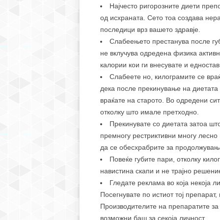
Најчесто ригорозните диети пре
од исхраната. Сето тоа создава нер
последици врз вашето здравје.
Слабеењето престанува после гу
не вклучува одредена физика активн
калории кои ги внесувате и едностав
Слабеете но, килограмите се враќ
дека после прекинување на диетата 
враќате на старото. Во одредени си
отколку што имале претходно.
Прекинувате со диетата затоа што
премногу рестриктивни многу лесно 
да се обесхрабрите за продолжувањ
Повеќе губите пари, отколку кило
навистина скапи и не трајно решени
Гледате реклама во која некоја л
Посегнувате по истиот тој препарат, 
Производителите на препаратите за
возможни баш за секоја личност.