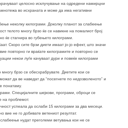
порачуваат целосно исклучување на одредени намирцни
амнотежа во исхраната и може да има негативни
бење неколку килограми. Доколку планот за слабеење
ост телото многу брзо ќе се навикне на помалиот број
но ќе стагнира во губењето килограми.
аат. Скоро сите брзи диети имаат јо-јо ефект, што значи
вие повторно ги враќате килограмите и повторно се
туации некои луѓе качуваат дури и повеќе килограми
 многу брзо се обесхрабрувате. Диетите кои се
можат да ве наведат да “посегнете по недозволеното” и
е понатаму.
грами. Специјалните шејкови, програми, оброци се
е на проблемот.
ичност успеала да ослаби 15 килограми за два месеци.
но вие не го добивате ветениот резултат.
 слабеење нудат преголеми ветувања кои не се