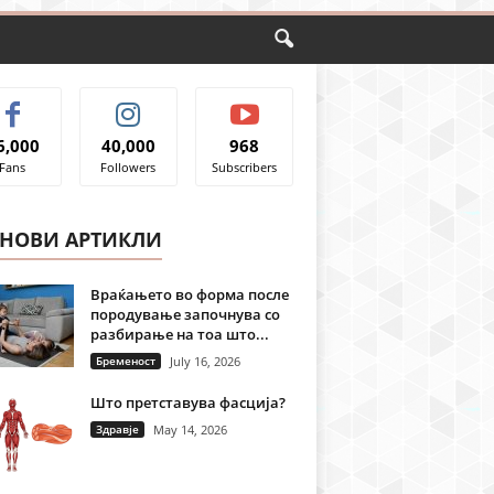
6,000
40,000
968
Fans
Followers
Subscribers
ЈНОВИ АРТИКЛИ
Враќањето во форма после
породување започнува со
разбирање на тоа што...
Бременост
July 16, 2026
Што претставува фасција?
Здравје
May 14, 2026