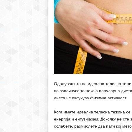
Одржувањето на идеална телесна тежина
не започнувајте некоја популарна диета
диета не вклучува физичка активност.
Кога имате идеална телесна тежина се 
енергија и ентузијазам. Доколку не сте
ослабете, размислете два пати кој мето