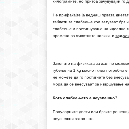
килограмите, но притоа зачувувајќи го д
Не прифаќајте ја веднаш првата диетата
таблети за слабеење кои ветуваат брз 
слабеење и постигнување на идеална т
промена во животните навики и
задол
Законите на физиката за жал не можеме
губење на 1 kg масно ткиво потребно е
не можете да го постигнете без внесув
мора да се внесуваат за извршување н
Кога слабеењето е неуспешно?
Популарните диети или брзите решенија
неуспешни затоа што: