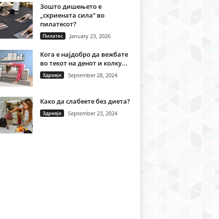
Зошто дишењето е
„скриената сила“ во
пилатесот?
Пилатес
January 23, 2026
Кога е најдобро да вежбате
во текот на денот и колку...
Здравје
September 28, 2024
Како да слабеете без диета?
Здравје
September 23, 2024