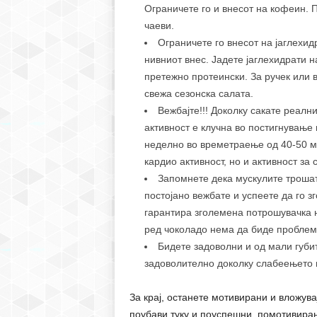
Ограничете го и внесот на кофеин. П
чаеви.
Ограничете го внесот на јаглехид
нивниот внес. Јадете јаглехидрати н
претежно протеински. За ручек или в
свежа сезонска салата.
Вежбајте!!! Доколку сакате реалн
активност е клучна во постигнување 
неделно во времетраење од 40-50 ми
кардио активност, но и активност за 
Запомнете дека мускулите трошат
постојано вежбате и успеете да го з
гарантира зголемена потрошувачка н
ред чоколадо нема да биде проблем
Бидете задоволни и од мали губи
задоволително доколку слабеењето г
За крај, останете мотивирани и вложува
поубави туку и поуспешни, помотивиран