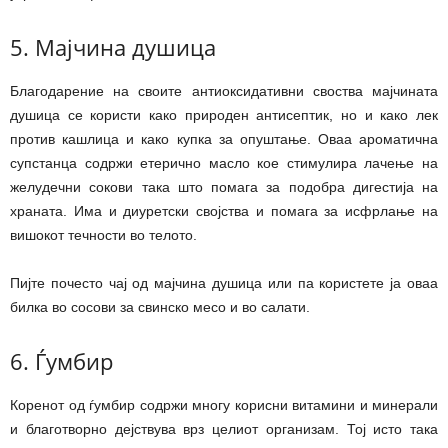
5. Мајчина душица
Благодарение на своите антиоксидативни своства мајчината
душица се користи како природен антисептик, но и како лек
против кашлица и како купка за опуштање. Оваа ароматична
супстанца содржи етерично масло кое стимулира лачење на
желудечни сокови така што помага за подобра дигестија на
храната. Има и диуретски својства и помага за исфрлање на
вишокот течности во телото.
Пијте почесто чај од мајчина душица или па користете ја оваа
билка во сосови за свинско месо и во салати.
6. Ѓумбир
Коренот од ѓумбир содржи многу корисни витамини и минерали
и благотворно дејствува врз целиот организам. Тој исто така