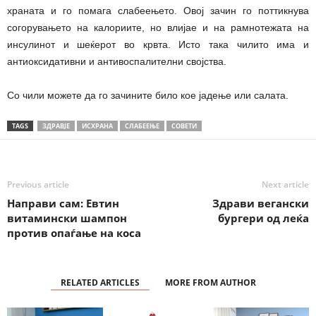
храната и го помага слабеењето. Овој зачин го поттикнува
согорувањето на калориите, но влијае и на рамнотежата на
инсулинот и шеќерот во крвта. Исто така чилито има и
антиоксидативни и антивоспалителни својства.
Со чили можете да го зачините било кое јадење или салата.
TAGS
ЗДРАВЈЕ
ИСХРАНА
СЛАБЕЕЊЕ
СОВЕТИ
Previous article
Next article
Направи сам: Евтин
Здрави вегански
витамински шампон
бургери од леќа
против опаѓање на коса
RELATED ARTICLES
MORE FROM AUTHOR