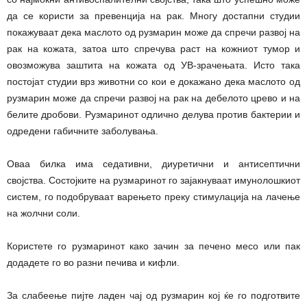
да се користи за превенција на рак. Многу достапни студии
покажуваат дека маслото од рузмарин може да спречи развој на
рак на кожата, затоа што спречува раст на кожниот тумор и
овозможува заштита на кожата од УВ-зрачењата. Исто така
постојат студии врз животни со кои е докажано дека маслото од
рузмарин може да спречи развој на рак на дебелото црево и на
белите дробови. Рузмаринот одлично делува против бактерии и
одредени габичните заболувања.
Оваа билка има седативни, диуретични и антисептични
својства. Состојките на рузмаринот го зајакнуваат имунолошкиот
систем, го подобруваат варењето преку стимулација на лачење
на жолчни соли.
Користете го рузмаринот како зачин за печено месо или пак
додадете го во разни печива и кифли.
За слабеење пијте ладен чај од рузмарин кој ќе го подготвите