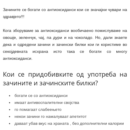
Зачините се богати со антиоксиданси кои се значајни чувари на
здравјето!!!
Кога зборуваме за антиоксиданси вообичаено помислуваме на
овошје, зеленчук, чај, па дури и на чоколадо. Но, дали знаете
дека и одредени зачини и зачински билки кои ги користиме во
секојдевната исхрана исто така се богати со многу
антиоксиданси.
Кои се придобивките од употреба на
зачините и зачинските билки?
богати се со антиоксиданси
имаат антивоспалителни својства
го помагаат слабеењето
некои зачини го намалуваат апетитот
даваат убав вкус на храната , без дополнителни калории