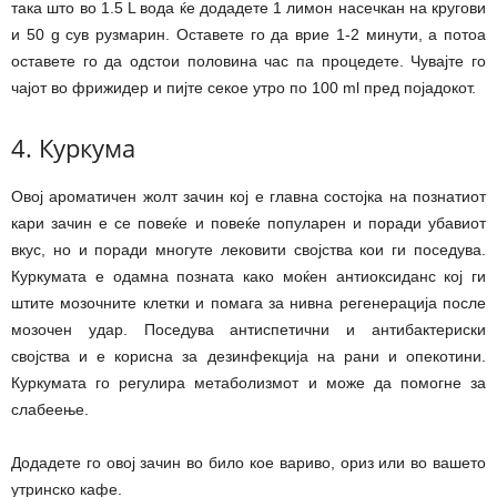
така што во 1.5 L вода ќе додадете 1 лимон насечкан на кругови
и 50 g сув рузмарин. Оставете го да врие 1-2 минути, а потоа
оставете го да одстои половина час па процедете. Чувајте го
чајот во фрижидер и пијте секое утро по 100 ml пред појадокот.
4. Куркума
Овој ароматичен жолт зачин кој е главна состојка на познатиот
кари зачин е се повеќе и повеќе популарен и поради убавиот
вкус, но и поради многуте лековити својства кои ги поседува.
Куркумата е одамна позната како моќен антиоксиданс кој ги
штите мозочните клетки и помага за нивна регенерација после
мозочен удар. Поседува антиспетични и антибактериски
својства и е корисна за дезинфекција на рани и опекотини.
Куркумата го регулира метаболизмот и може да помогне за
слабеење.
Додадете го овој зачин во било кое вариво, ориз или во вашето
утринско кафе.