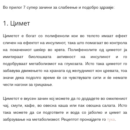
Во прилог 7 супер зачини за слабеење и подобро здравје:
1. Цимет
Циметот е богат со полифеноли кои во телото имаат ефект
сличен на ефектот на инсулинот, така што помагаат во контрола
на покачениот шеќер во крвта. Полифенолите од циметот ја
имитираат биолошката активност на инсулинот и го
подобруваат метаболизмот на глукозата. Исто така циметот го
забавува движењето на храната од желудникот кон цревата, тоа
значи дека подолго време ќе се чувствувате сити и ќе немате
чести нагони за грицкање.
Циметот е вкусен зачин кој можете да го додадете во омилениот
чај, смути, кафе, во овесна каша или пак овошна салата. Исто
така можете да си подготвите и вода со јаболко и цимет за
забрзување на метаболизмот. Рецептот пронајдете го
тука
.