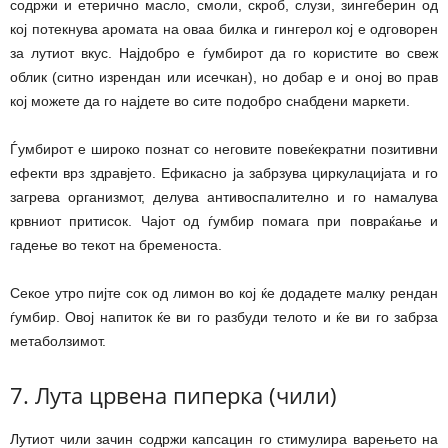
содржи и етерично масло, смоли, скроб, слузи, зингеберин од
кој потекнува аромата на оваа билка и гингерол кој е одговорен
за лутиот вкус. Најдобро е ѓумбирот да го користите во свеж
облик (ситно изрендан или исечкан), но добар е и оној во прав
кој можете да го најдете во сите подобро снабдени маркети.
Ѓумбирот е широко познат со неговите повеќекратни позитивни
ефекти врз здравјето. Ефикасно ја забрзува циркулацијата и го
загрева организмот, делува антивоспалително и го намалува
крвниот притисок. Чајот од ѓумбир помага при повраќање и
гадење во текот на бременоста.
Секое утро пијте сок од лимон во кој ќе додадете малку рендан
ѓумбир. Овој напиток ќе ви го разбуди телото и ќе ви го забрза
метаболзимот.
7. Лута црвена пиперка (чили)
Лутиот чили зачин содржи капсацин го стимулира варењето на