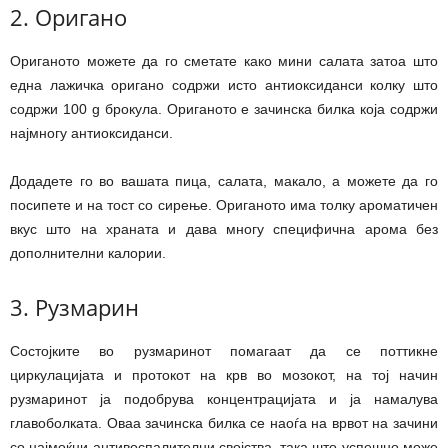
2. Оригано
Ориганото можете да го сметате како мини салата затоа што
една лажичка оригано содржи исто антиоксиданси колку што
содржи 100 g брокула. Ориганото е зачинска билка која содржи
најмногу антиоксиданси.
Додадете го во вашата пица, салата, макало, а можете да го
посипете и на тост со сирење. Ориганото има толку ароматичен
вкус што на храната и дава многу специфична арома без
дополнителни калории.
3. Рузмарин
Состојките во рузмаринот помагаат да се поттикне
циркулацијата и протокот на крв во мозокот, на тој начин
рузмаринот ја подобрува концентрацијата и ја намалува
главоболката. Оваа зачинска билка се наоѓа на врвот на зачини
со најмоќни антивоспалителни својства, така што успешно може