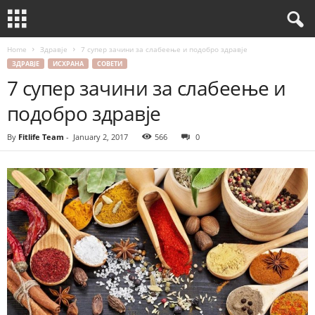
Home
Здравје
7 супер зачини за слабеење и подобро здравје
ЗДРАВЈЕ
ИСХРАНА
СОВЕТИ
7 супер зачини за слабеење и
подобро здравје
By
Fitlife Team
-
January 2, 2017
566
0