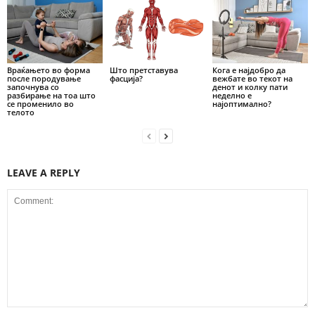
Враќањето во форма
Што претставува
Кога е најдобро да
после породување
фасција?
вежбате во текот на
започнува со
денот и колку пати
разбирање на тоа што
неделно е
се променило во
најоптимално?
телото
LEAVE A REPLY