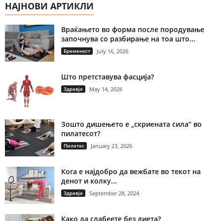
НАЈНОВИ АРТИКЛИ
Враќањето во форма после породување
започнува со разбирање на тоа што...
Бременост
July 16, 2026
Што претставува фасција?
Здравје
May 14, 2026
Зошто дишењето е „скриената сила“ во
пилатесот?
Пилатес
January 23, 2026
Кога е најдобро да вежбате во текот на
денот и колку...
Здравје
September 28, 2024
Како да слабеете без диета?