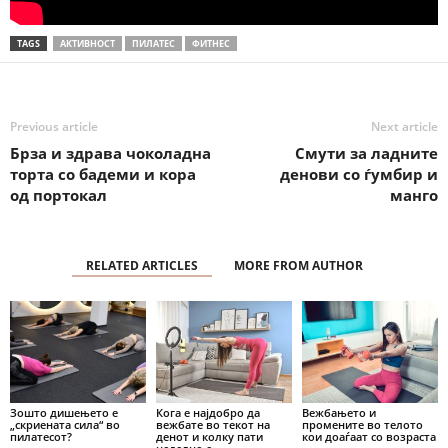
TAGS
АКТИВНОСТ
ПИЛАТЕС
ФИТНЕС
Previous article
Next article
Брза и здрава чоколадна
Смути за ладните
торта со бадеми и кора
денови со ѓумбир и
од портокал
манго
RELATED ARTICLES
MORE FROM AUTHOR
Зошто дишењето е
Кога е најдобро да
Вежбањето и
„скриената сила“ во
вежбате во текот на
промените во телото
пилатесот?
денот и колку пати
кои доаѓаат со возраста