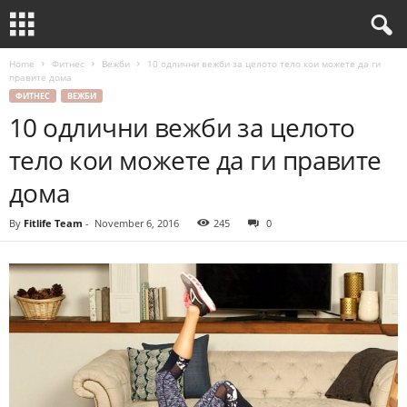
Home
Фитнес
Вежби
10 одлични вежби за целото тело кои можете да ги
правите дома
ФИТНЕС
ВЕЖБИ
10 одлични вежби за целото
тело кои можете да ги правите
дома
By
Fitlife Team
-
November 6, 2016
245
0