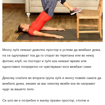
Многу луѓе немаат доволно простор и услови да вежбаат дома,
па се одлучуваат тоа да го сторат во теретана или во некој
фитнес клуб, но постојат и луѓе кои немаат време или
едноставно попријатно се чувствуваат кога вежбаат сами.
Доколку спаѓате во втората група луѓе и многу повеќе сакате да
вежбате дома, имаме за вас неколку вежби кои ќе направат
чудо за вашето тело.
Се што ви е потребно е малку празен простор, столче и