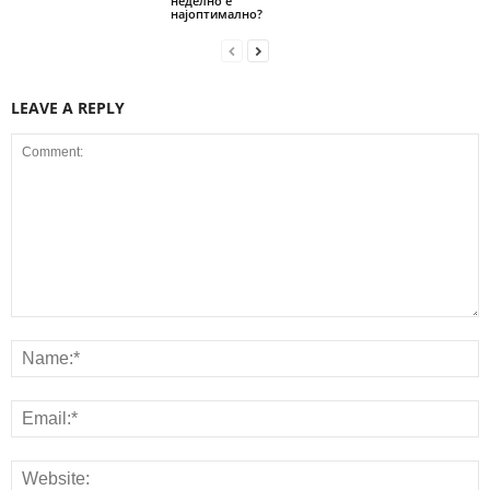
неделно е
најоптимално?
LEAVE A REPLY