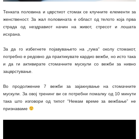
Тенката половина и цврстиот стомак се клучните елементи за
женственост. За жал половината е област од телото која прва
страда од нездравиот начин на живот, стресот и лошата
исхрана.
За да го избегнете појавувањето на „гума“ околу стомакот,
потребно е редовно да практикувате кардио вежби, но исто така
и да ги активирате стомачните мускули со вежби за нивно
зацврстување.
Во продолжение 7 вежби за зајакнување на стомачните
мускули. За овој тренинг ви се потребни помалку од 10 минути
така што изговори од типот “Немам време за вежбање” не
признаваме