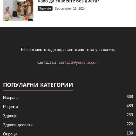
Како да слабеете без диета?
Здравје
September 23, 2024
Fitlife е место каде здравиот живот станува навика
Contact us:
contact@yoursite.com
ПОПУЛАРНИ КАТЕГОРИИ
668
Исхрана
489
Рецепти
269
Здравје
229
Здрави десерти
139
Оброци