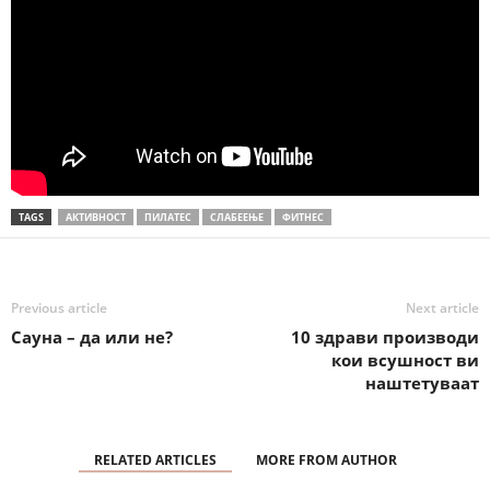
TAGS
АКТИВНОСТ
ПИЛАТЕС
СЛАБЕЕЊЕ
ФИТНЕС
Previous article
Next article
Сауна – да или не?
10 здрави производи
кои всушност ви
наштетуваат
RELATED ARTICLES
MORE FROM AUTHOR