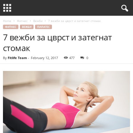
Home
Фитнес
Вежби
7 вежби за цврст и затегнат стомак
ФИТНЕС
ВЕЖБИ
ПИЛАТЕС
7 вежби за цврст и затегнат
стомак
By
Fitlife Team
-
February 12, 2017
477
0