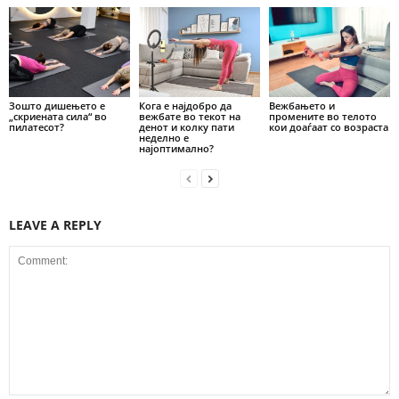
Зошто дишењето е
Кога е најдобро да
Вежбањето и
„скриената сила“ во
вежбате во текот на
промените во телото
пилатесот?
денот и колку пати
кои доаѓаат со возраста
неделно е
најоптимално?
LEAVE A REPLY