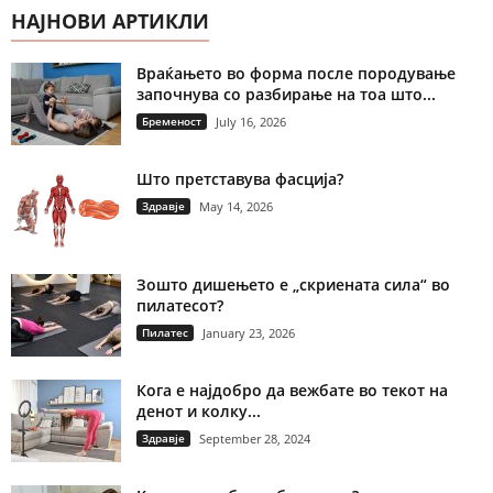
НАЈНОВИ АРТИКЛИ
Враќањето во форма после породување
започнува со разбирање на тоа што...
Бременост
July 16, 2026
Што претставува фасција?
Здравје
May 14, 2026
Зошто дишењето е „скриената сила“ во
пилатесот?
Пилатес
January 23, 2026
Кога е најдобро да вежбате во текот на
денот и колку...
Здравје
September 28, 2024