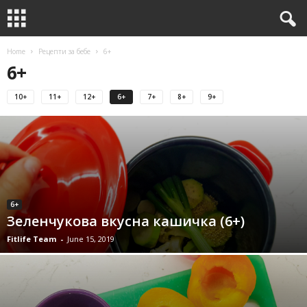
Home
Рецепти за бебе
6+
6+
10+
11+
12+
6+
7+
8+
9+
6+
Зеленчукова вкусна кашичка (6+)
Fitlife Team
-
June 15, 2019