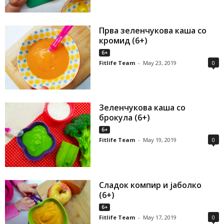
Прва зеленчукова каша со
кромид (6+)
6+
Fitlife Team
-
May 23, 2019
0
Зеленчукова каша со
брокула (6+)
6+
Fitlife Team
-
May 19, 2019
0
Сладок компир и јаболко
(6+)
6+
Fitlife Team
-
May 17, 2019
0