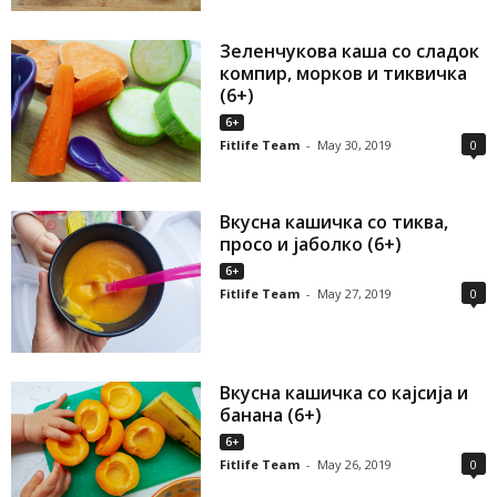
Зеленчукова каша со сладок
компир, морков и тиквичка
(6+)
6+
Fitlife Team
-
May 30, 2019
0
Вкусна кашичка со тиква,
просо и јаболко (6+)
6+
Fitlife Team
-
May 27, 2019
0
Вкусна кашичка со кајсија и
банана (6+)
6+
Fitlife Team
-
May 26, 2019
0