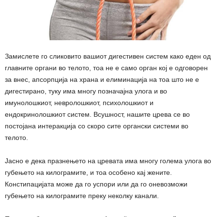
Замислете го сликовито вашиот дигестивен систем како еден од
главните органи во телото, тоа не е само орган кој е одговорен
за внес, апсорпција на храна и елиминација на тоа што не е
дигестирано, туку има многу позначајна улога и во
имунолошкиот, невролошкиот, психолошкиот и
ендокринолошкиот систем. Всушност, нашите црева се во
постојана интеракција со скоро сите органски системи во
телото.
Јасно е дека празнењето на цревата има многу голема улога во
губењето на килограмите, и тоа особено кај жените.
Констипацијата може да го успори или да го оневозможи
губењето на килограмите преку неколку канали.