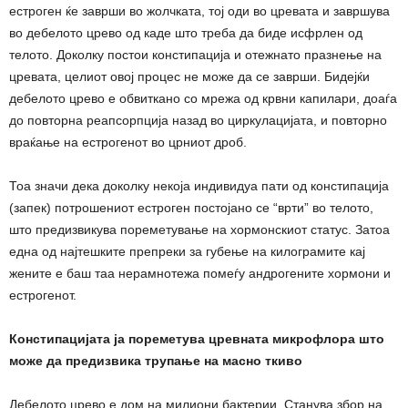
естроген ќе заврши во жолчката, тој оди во цревата и завршува
во дебелото црево од каде што треба да биде исфрлен од
телото. Доколку постои констипација и отежнато празнење на
цревата, целиот овој процес не може да се заврши. Бидејќи
дебелото црево е обвиткано со мрежа од крвни капилари, доаѓа
до повторна реапсорпција назад во циркулацијата, и повторно
враќање на естрогенот во црниот дроб.
Тоа значи дека доколку некоја индивидуа пати од констипација
(запек) потрошениот естроген постојано се “врти” во телото,
што предизвикува пореметување на хормонскиот статус. Затоа
една од најтешките препреки за губење на килограмите кај
жените е баш таа нерамнотежа помеѓу андрогените хормони и
естрогенот.
Констипацијата ја пореметува цревната микрофлора што
може да предизвика трупање на масно ткиво
Дебелото црево е дом на милиони бактерии. Станува збор на