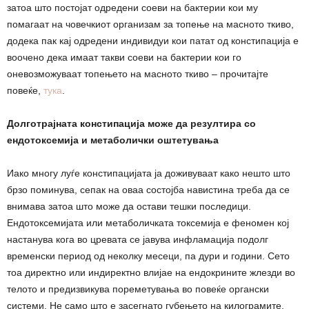
затоа што постојат одредени соеви на бактерии кои му
помагаат на човечкиот организам за топење на масното ткиво,
додека пак кај одредени индивидуи кои патат од констипација е
воочено дека имаат такви соеви на бактерии кои го
оневозможуваат топењето на масното ткиво – прочитајте
повеќе,
тука
.
Долготрајната констипација може да резултира со
ендотоксемија и метаболички оштетувања
Иако многу луѓе констипацијата ја доживуваат како нешто што
брзо поминува, сепак на оваа состојба навистина треба да се
внимава затоа што може да остави тешки последици.
Ендотоксемијата или метаболичката токсемија е феномен кој
настанува кога во цревата се јавува инфламација подолг
временски период од неколку месеци, па дури и години. Сето
тоа директно или индиректно влијае на ендокрините жлезди во
телото и предизвикува пореметувања во повеќе органски
системи. Не само што е засегнато губењето на килограмите,