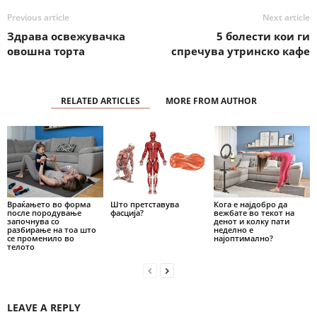
Previous article
Next article
Здрава освежувачка
5 болести кои ги
овошна торта
спречува утринско кафе
RELATED ARTICLES
MORE FROM AUTHOR
Враќањето во форма
Што претставува
Кога е најдобро да
после породување
фасција?
вежбате во текот на
започнува со
денот и колку пати
разбирање на тоа што
неделно е
се променило во
најоптимално?
телото
LEAVE A REPLY