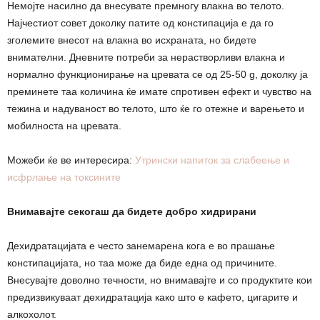
Немојте насилно да внесувате премногу влакна во телото.
Најчестиот совет доколку патите од констипација е да го
зголемите внесот на влакна во исхраната, но бидете
внимателни. Дневните потреби за нерастворливи влакна и
нормално функционирање на цревата се од 25-50 g, доколку ја
преминете таа количина ќе имате спротивен ефект и чувство на
тежина и надуваност во телото, што ќе го отежне и варењето и
мобилноста на цревата.
Можеби ќе ве интересира:
Утрински напиток за слабеење и
исфрлање на токсините
Внимавајте секогаш да бидете добро хидрирани
Дехидратацијата е често занемарена кога е во прашање
констипацијата, но таа може да биде една од причините.
Внесувајте доволно течности, но внимавајте и со продуктите кои
предизвикуваат дехидратација како што е кафето, цигарите и
алкохолот.