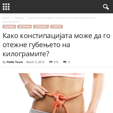
Home
Здравје
Како констипацијата може да го отежне губењето на
килограмите?
ЗДРАВЈЕ
ИСХРАНА
СЛАБЕЕЊЕ
СОВЕТИ
Како констипацијата може да го
отежне губењето на
килограмите?
By
Fitlife Team
-
March 5, 2019
210
0