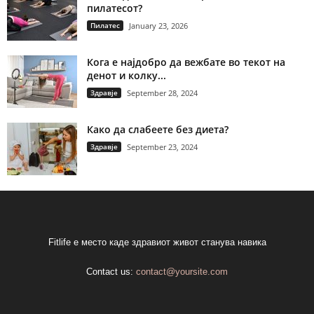
пилатесот?
Пилатес
January 23, 2026
Кога е најдобро да вежбате во текот на
денот и колку...
Здравје
September 28, 2024
Како да слабеете без диета?
Здравје
September 23, 2024
Fitlife е место каде здравиот живот станува навика
Contact us:
contact@yoursite.com