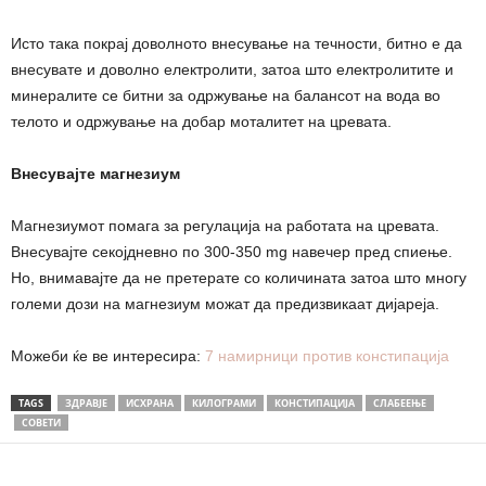
Исто така покрај доволното внесување на течности, битно е да
внесувате и доволно електролити, затоа што електролитите и
минералите се битни за одржување на балансот на вода во
телото и одржување на добар моталитет на цревата.
Внесувајте магнезиум
Магнезиумот помага за регулација на работата на цревата.
Внесувајте секојдневно по 300-350 mg навечер пред спиење.
Но, внимавајте да не претерате со количината затоа што многу
големи дози на магнезиум можат да предизвикаат дијареја.
Можеби ќе ве интересира:
7 намирници против констипација
TAGS
ЗДРАВЈЕ
ИСХРАНА
КИЛОГРАМИ
КОНСТИПАЦИЈА
СЛАБЕЕЊЕ
СОВЕТИ