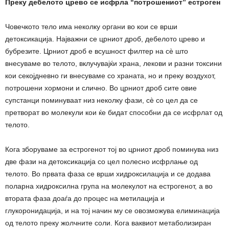
Преку дебелото црево се исфрла “
потрошениот”
естроген
Човечкото тело има неколку органи во кои се врши
детоксикација. Најважни се црниот дроб, дебелото црево и
бубрезите. Црниот дроб е всушност филтер на сè што
внесуваме во телото, вклучувајќи храна, лекови и разни токсини
кои секојдневно ги внесуваме со храната, но и преку воздухот,
потрошени хормони и слично. Во црниот дроб сите овие
супстанци поминуваат низ неколку фази, сè со цел да се
претворат во молекули кои ќе бидат способни да се исфрлат од
телото.
Кога зборуваме за естрогенот тој во црниот дроб поминува низ
две фази на детоксикација со цел полесно исфрлање од
телото. Во првата фаза се врши хидроксилација и се додава
поларна хидроксилна група на молекулот на естрогенот, а во
втората фаза доаѓа до процес на метилација и
глукоронидација, и на тој начин му се овозможува елиминација
од телото преку жолчните соли. Кога ваквиот метаболизиран