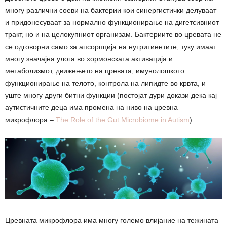
многу различни соеви на бактерии кои синергистички делуваат
и придонесуваат за нормално функционирање на дигетсивниот
тракт, но и на целокупниот организам. Бактериите во цревата не
се одговорни само за апсорпција на нутритиентите, туку имаат
многу значајна улога во хормонската активација и
метаболизмот, движењето на цревата, имунолошкото
функционирање на телото, контрола на липидте во крвта, и
уште многу други битни функции (постојат дури докази дека кај
аутистичните деца има промена на ниво на цревна
микрофлора –
The Role of the Gut Microbiome in Autism
).
Цревната микрофлора има многу големо влијание на тежината