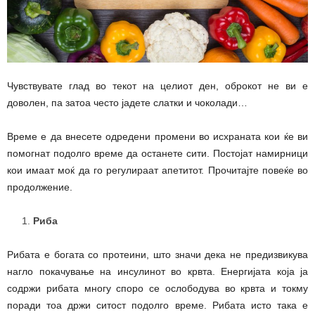
Чувствувате глад во текот на целиот ден, оброкот не ви е
доволен, па затоа често јадете слатки и чоколади…
Време е да внесете одредени промени во исхраната кои ќе ви
помогнат подолго време да останете сити. Постојат намирници
кои имаат моќ да го регулираат апетитот. Прочитајте повеќе во
продолжение.
Риба
Рибата е богата со протеини, што значи дека не предизвикува
нагло покачување на инсулинот во крвта. Енергијата која ја
содржи рибата многу споро се ослободува во крвта и токму
поради тоа држи ситост подолго време. Рибата исто така е