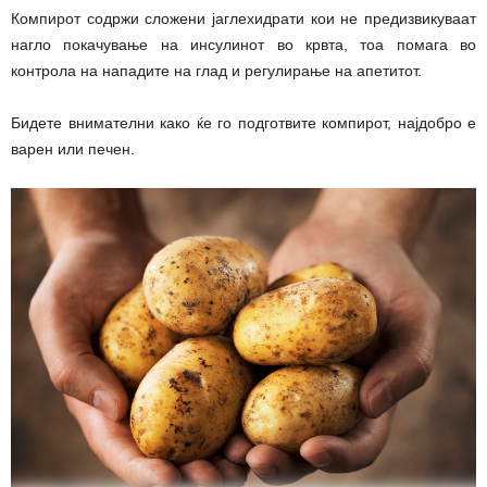
Компирот содржи сложени јаглехидрати кои не предизвикуваат
нагло покачување на инсулинот во крвта, тоа помага во
контрола на нападите на глад и регулирање на апетитот.
Бидете внимателни како ќе го подготвите компирот, најдобро е
варен или печен.