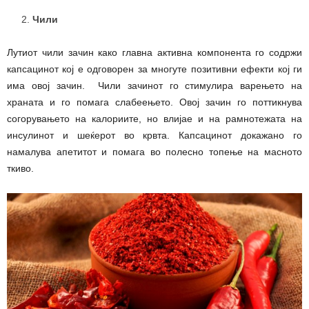
Чили
Лутиот чили зачин како главна активна компонента го содржи
капсацинот кој е одговорен за многуте позитивни ефекти кој ги
има овој зачин. Чили зачинот го стимулира варењето на
храната и го помага слабеењето. Овој зачин го поттикнува
согорувањето на калориите, но влијае и на рамнотежата на
инсулинот и шеќерот во крвта. Капсацинот докажано го
намалува апетитот и помага во полесно топење на масното
ткиво.