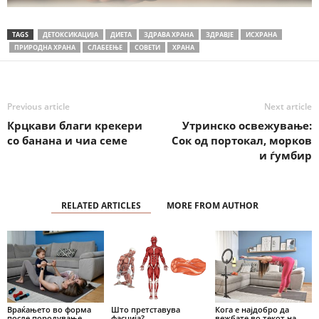
TAGS
ДЕТОКСИКАЦИЈА
ДИЕТА
ЗДРАВА ХРАНА
ЗДРАВЈЕ
ИСХРАНА
ПРИРОДНА ХРАНА
СЛАБЕЕЊЕ
СОВЕТИ
ХРАНА
Previous article
Next article
Крцкави благи крекери
Утринско освежување:
со банана и чиа семе
Сок од портокал, морков
и ѓумбир
RELATED ARTICLES
MORE FROM AUTHOR
Враќањето во форма
Што претставува
Кога е најдобро да
после породување
фасција?
вежбате во текот на