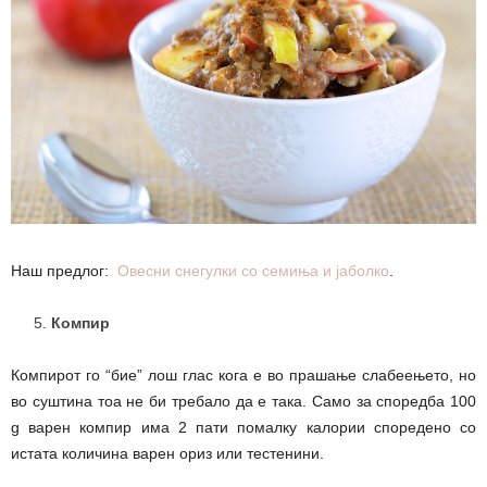
Наш предлог:
Овесни снегулки со семиња и јаболко
.
Компир
Компирот го “бие” лош глас кога е во прашање слабеењето, но
во суштина тоа не би требало да е така. Само за споредба 100
g варен компир има 2 пати помалку калории споредено со
истата количина варен ориз или тестенини.