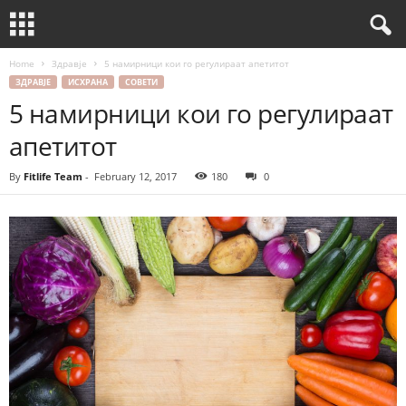
Home
Здравје
5 намирници кои го регулираат апетитот
ЗДРАВЈЕ
ИСХРАНА
СОВЕТИ
5 намирници кои го регулираат
апетитот
By
Fitlife Team
-
February 12, 2017
180
0