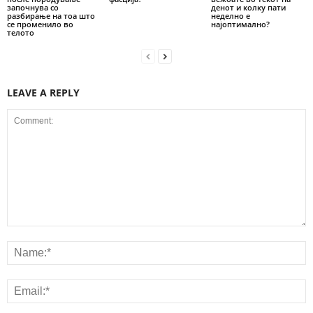
започнува со
денот и колку пати
разбирање на тоа што
неделно е
се променило во
најоптимално?
телото
LEAVE A REPLY