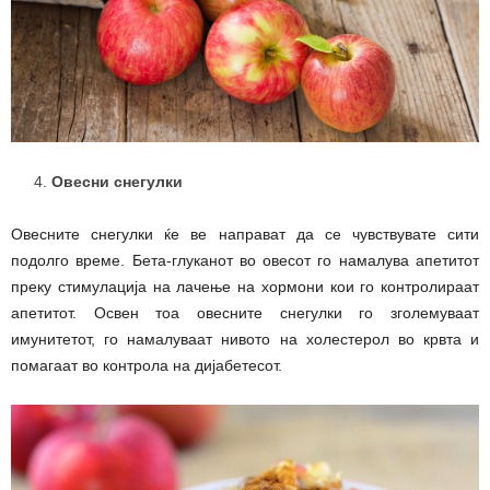
Овесни снегулки
Овесните снегулки ќе ве направат да се чувствувате сити
подолго време. Бета-глуканот во овесот го намалува апетитот
преку стимулација на лачење на хормони кои го контролираат
апетитот. Освен тоа овесните снегулки го зголемуваат
имунитетот, го намалуваат нивото на холестерол во крвта и
помагаат во контрола на дијабетесот.