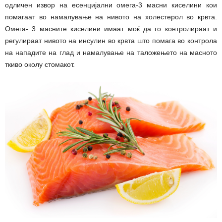
одличен извор на есенцијални омега-3 масни киселини кои
помагаат во намалување на нивото на холестерол во крвта.
Омега- 3 масните киселини имаат моќ да го контролираат и
регулираат нивото на инсулин во крвта што помага во контрола
на нападите на глад и намалување на таложењето на масното
ткиво околу стомакот.