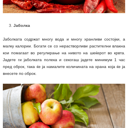
Јаболка
Јаболката содржат многу вода и многу хранливи состојки, а
малку калории. Богати се со нерастворливи растителни влакна
кои помагаат во регулирање на нивото на шеќерот во крвта.
Јадете ги јаболката полека и секогаш јадете минимум 1 час
пред оброк, така ќе ја намалите количината на храна која ќе ја
внесете по оброк.