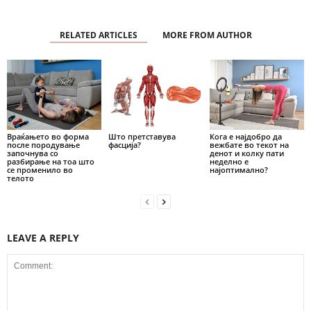
RELATED ARTICLES
MORE FROM AUTHOR
Враќањето во форма
Што претставува
Кога е најдобро да
после породување
фасција?
вежбате во текот на
започнува со
денот и колку пати
разбирање на тоа што
неделно е
се променило во
најоптимално?
телото
LEAVE A REPLY