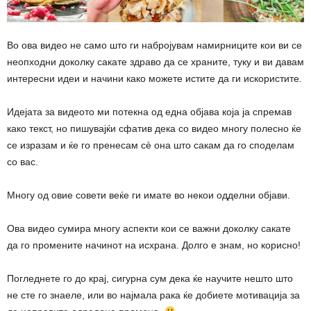
Во ова видео не само што ги набројувам намирниците кои ви се
неопходни доколку сакате здраво да се храните, туку и ви давам
интересни идеи и начини како можете истите да ги искористите.
Идејата за видеото ми потекна од една објава која ја спремав
како текст, но пишувајќи сфатив дека со видео многу полесно ќе
се изразам и ќе го пренесам сè она што сакам да го споделам
со вас.
Многу од овие совети веќе ги имате во некои одделни објави.
Ова видео сумира многу аспекти кои се важни доколку сакате
да го промените начинот на исхрана. Долго е знам, но корисно!
Погледнете го до крај, сигурна сум дека ќе научите нешто што
не сте го знаеле, или во најмала рака ќе добиете мотивација за