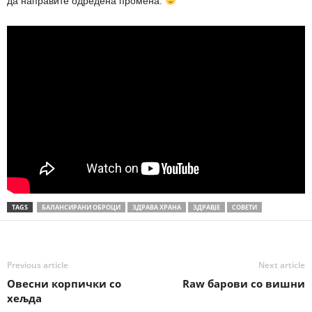
да направите одредена промена.
TAGS
БАЛАНСИРАНИ ОБРОЦИ
ЗДРАВА ХРАНА
ЗДРАВЈЕ
СОВЕТИ
Previous article
Next article
Овесни корпички со
Raw барови со вишни
хељда