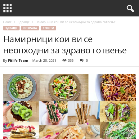
Home
Здравје
Намирници кои ви се неопходни за здраво готвење
ЗДРАВЈЕ
ИСХРАНА
СОВЕТИ
Намирници кои ви се
неопходни за здраво готвење
By
Fitlife Team
-
March 20, 2021
335
0