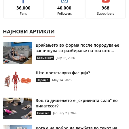
36,000
40,000
968
Fans
Followers
Subscribers
НАЈНОВИ АРТИКЛИ
Враќањето во форма после породување
започнува со разбирање на тоа што...
Бременост
July 16, 2026
Што претставува фасција?
Здравје
May 14, 2026
Зошто дишењето е „скриената сила“ во
пилатесот?
Пилатес
January 23, 2026
Кога е најдобро да вежбате во текот на