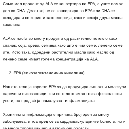
Само мал процент од ALA се конвертира во EPA, а уште помал
дел во DHA. Делот кој не се конвертира во EPA или DHA се
складира и се користи како енергија, како и секоја друга масна
киселина.
ALA се наоѓа во многу продукти од растително потекло како
спанаќ, соја, ореви, семиња како што е чиа семе, ленено семе
итн. Исто така, одредени растителни масла како масло од
ленено семе имаат голема концентрација на ALA.
EPA (еикозапентаноична киселина)
Нашето тело ја користи EPA за да продуцира сигнални молекули
наречени еикозаноиди, кои во телото имаат низа физиолошки
улоги, но пред сè ја намалуваат инфламацијата.
Хроничната инфламација е причина број еден за многу
заболувања, и тоа пред сè за кардиоваскуларните болести, но и
за многу типови канцер и автоимуни болести.