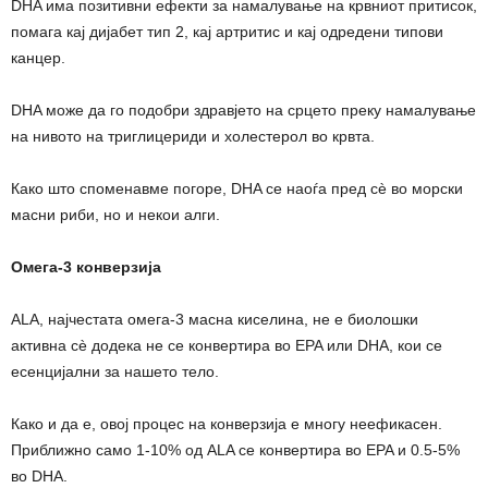
DHA има позитивни ефекти за намалување на крвниот притисок,
помага кај дијабет тип 2, кај артритис и кај одредени типови
канцер.
DHA може да го подобри здравјето на срцето преку намалување
на нивото на триглицериди и холестерол во крвта.
Како што споменавме погоре, DHA се наоѓа пред сè во морски
масни риби, но и некои алги.
Омега-3 конверзија
ALA, најчестата омега-3 масна киселина, не е биолошки
активна сè додека не се конвертира во EPA или DHA, кои се
есенцијални за нашето тело.
Како и да е, овој процес на конверзија е многу неефикасен.
Приближно само 1-10% од ALA се конвертира во EPA и 0.5-5%
во DHA.