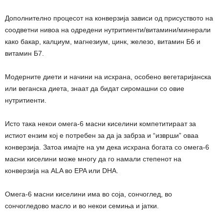
Дополнително процесот на конверзија зависи од присуството на
соодветни нивоа на одредени нутритиенти/витамини/минерали
како бакар, калциум, магнезиум, цинк, железо, витамин Б6 и
витамин Б7.
Модерните диети и начини на исхрана, особено вегетаријанска
или веганска диета, знаат да бидат сиромашни со овие
нутритиенти.
Исто така некои омега-6 масни киселини компетитираат за
истиот ензим кој е потребен за да ја забрза и “изврши” оваа
конверзија. Затоа имајте на ум дека исхрана богата со омега-6
масни киселини може многу да го намали степенот на
конверзија на ALA во ЕPA или DHA.
Омега-6 масни киселини има во соја, сончоглед, во
сончогледово масло и во некои семиња и јатки.