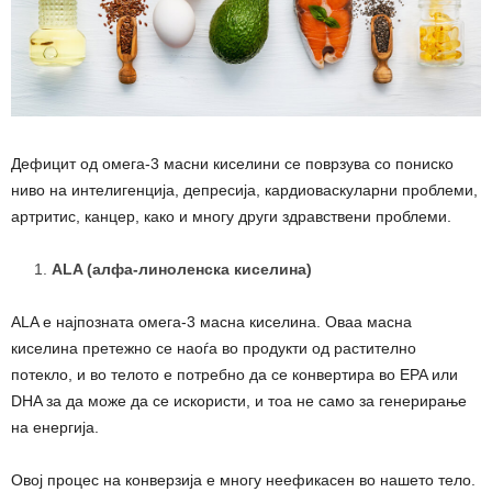
Дефицит од омега-3 масни киселини се поврзува со пониско
ниво на интелигенција, депресија, кардиоваскуларни проблеми,
артритис, канцер, како и многу други здравствени проблеми.
ALA
(алфа-линоленска киселина)
ALA е најпозната омега-3 масна киселина. Оваа масна
киселина претежно се наоѓа во продукти од растително
потекло, и во телото е потребно да се конвертира во EPA или
DHA за да може да се искористи, и тоа не само за генерирање
на енергија.
Овој процес на конверзија е многу неефикасен во нашето тело.