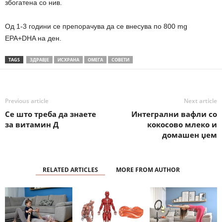
збогатена со нив.
Од 1-3 години се препорачува да се внесува по 800 mg
EPA+DHA на ден.
TAGS
ЗДРАВЈЕ
ИСХРАНА
ОМЕГА
СОВЕТИ
Previous article
Next article
Се што треба да знаете
Интегрални вафли со
за витамин Д
кокосово млеко и
домашен џем
RELATED ARTICLES
MORE FROM AUTHOR