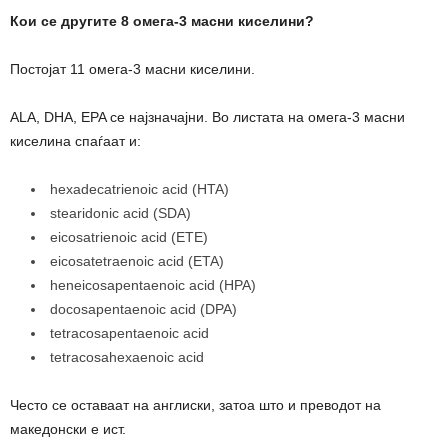
Кои се другите 8 омега-3 масни киселини?
Постојат 11 омега-3 масни киселини.
ALA, DHA, EPA се најзначајни. Во листата на омега-3 масни
киселина спаѓаат и:
hexadecatrienoic acid (HTA)
stearidonic acid (SDA)
eicosatrienoic acid (ETE)
eicosatetraenoic acid (ETA)
heneicosapentaenoic acid (HPA)
docosapentaenoic acid (DPA)
tetracosapentaenoic acid
tetracosahexaenoic acid
Често се оставаат на англиски, затоа што и преводот на
македонски е ист.