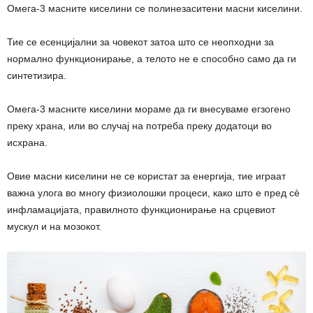
Омега-3 масните киселини се полинезаситени масни киселини.
Тие се есенцијални за човекот затоа што се неопходни за
нормално функционирање, а телото не е способно само да ги
синтетизира.
Омега-3 масните киселини мораме да ги внесуваме егзогено
преку храна, или во случај на потреба преку додатоци во
исхрана.
Овие масни киселини не се користат за енергија, тие играат
важна улога во многу физиолошки процеси, како што е пред сè
инфламацијата, правилното функционирање на срцевиот
мускул и на мозокот.