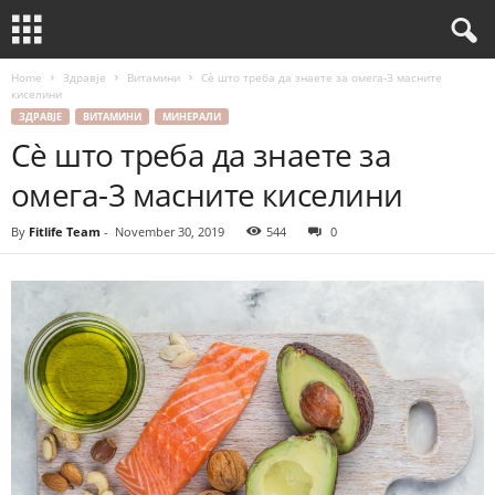
Home
Здравје
Витамини
Сè што треба да знаете за омега-3 масните
киселини
ЗДРАВЈЕ
ВИТАМИНИ
МИНЕРАЛИ
Сè што треба да знаете за
омега-3 масните киселини
By
Fitlife Team
-
November 30, 2019
544
0