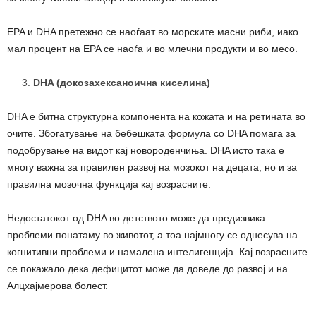
EPA и DHA претежно се наоѓаат во морските масни риби, иако
мал процент на EPA се наоѓа и во млечни продукти и во месо.
DHA
(докозахексаноична киселина)
DHA е битна структурна компонента на кожата и на ретината во
очите. Збогатување на бебешката формула со DHA помага за
подобрување на видот кај новороденчиња. DHA исто така е
многу важна за правилен развој на мозокот на децата, но и за
правилна мозочна функција кај возрасните.
Недостатокот од DHA во детството може да предизвика
проблеми понатаму во животот, а тоа најмногу се однесува на
когнитивни проблеми и намалена интелигенција. Кај возрасните
се покажало дека дефицитот може да доведе до развој и на
Алцхајмерова болест.