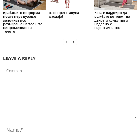
Враќањето во форма
Што претставува
Кога е најдобро да
после породување
фасција?
вежбате во текот на
започнува со
денот и колку пати
разбирање на тоа што
неделно е
се променило во
најоптимално?
телото
LEAVE A REPLY