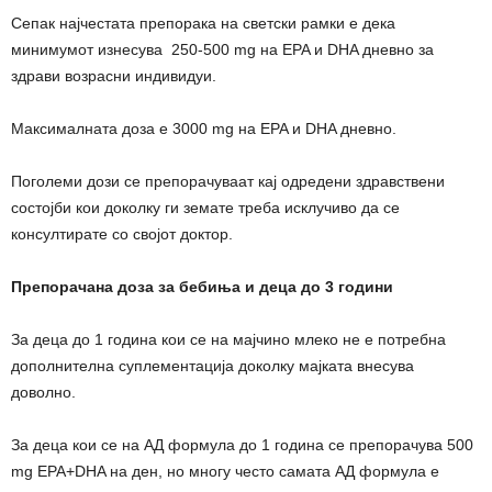
Сепак најчестата препорака на светски рамки е дека
минимумот изнесува 250-500 mg на EPA и DHA дневно за
здрави возрасни индивидуи.
Максималната доза е 3000 mg на EPA и DHA дневно.
Поголеми дози се препорачуваат кај одредени здравствени
состојби кои доколку ги земате треба исклучиво да се
консултирате со својот доктор.
Препорачана доза за бебиња и деца до 3 години
За деца до 1 година кои се на мајчино млеко не е потребна
дополнителна суплементација доколку мајката внесува
доволно.
За деца кои се на АД формула до 1 година се препорачува 500
mg EPA+DHA на ден, но многу често самата АД формула е