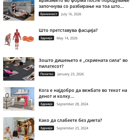
Враќањето во форма после породување
започнува со разбирање на тоа што...
Бременост
July 16, 2026
Што претставува фасција?
Здравје
May 14, 2026
Зошто дишењето е „скриената сила“ во
пилатесот?
Пилатес
January 23, 2026
Кога е најдобро да вежбате во текот на
денот и колку...
Здравје
September 28, 2024
Како да слабеете без диета?
Здравје
September 23, 2024