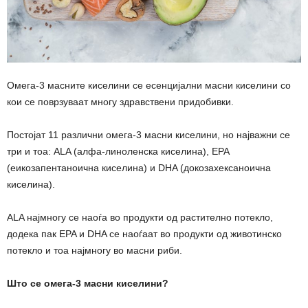
Омега-3 масните киселини се есенцијални масни киселини со
кои се поврзуваат многу здравствени придобивки.
Постојат 11 различни омега-3 масни киселини, но најважни се
три и тоа: ALA (алфа-линоленска киселина), EPA
(еикозапентаноична киселина) и DHA (докозахексаноична
киселина).
ALA најмногу се наоѓа во продукти од растително потекло,
додека пак EPA и DHA се наоѓаат во продукти од животинско
потекло и тоа најмногу во масни риби.
Што се омега-3 масни киселини?