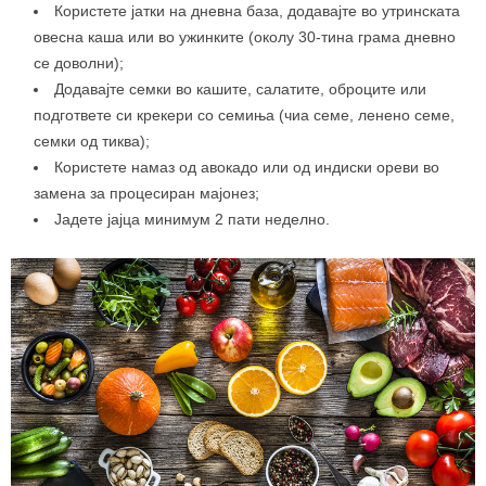
Користете јатки на дневна база, додавајте во утринската
овесна каша или во ужинките (околу 30-тина грама дневно
се доволни);
Додавајте семки во кашите, салатите, оброците или
подгответе си крекери со семиња (чиа семе, ленено семе,
семки од тиква);
Користете намаз од авокадо или од индиски ореви во
замена за процесиран мајонез;
Јадете јајца минимум 2 пати неделно.