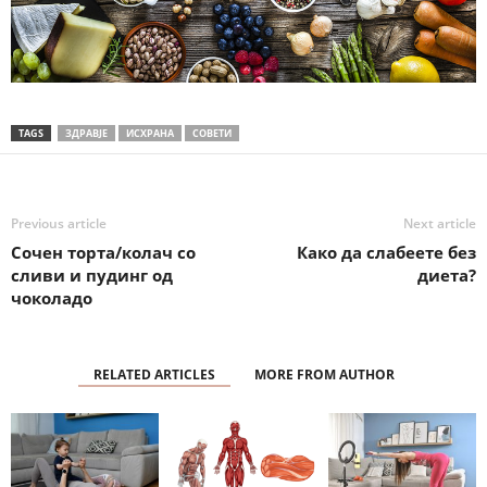
TAGS
ЗДРАВЈЕ
ИСХРАНА
СОВЕТИ
Previous article
Next article
Сочен торта/колач со
Како да слабеете без
сливи и пудинг од
диета?
чоколадо
RELATED ARTICLES
MORE FROM AUTHOR