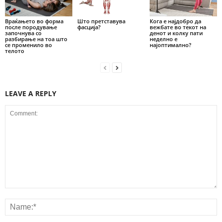
Враќањето во форма
Што претставува
Кога е најдобро да
после породување
фасција?
вежбате во текот на
започнува со
денот и колку пати
разбирање на тоа што
неделно е
се променило во
најоптимално?
телото
LEAVE A REPLY