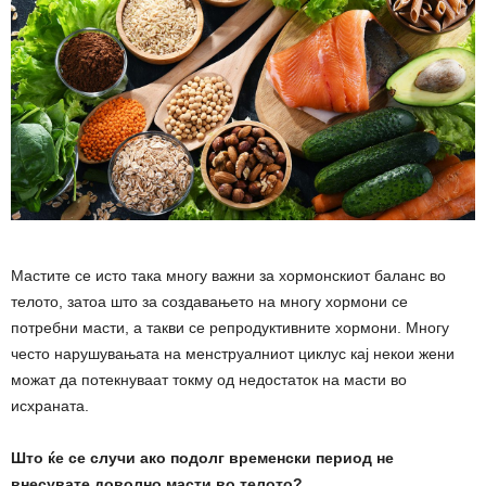
Мастите се исто така многу важни за хормонскиот баланс во
телото, затоа што за создавањето на многу хормони се
потребни масти, а такви се репродуктивните хормони. Многу
често нарушувањата на менструалниот циклус кај некои жени
можат да потекнуваат токму од недостаток на масти во
исхраната.
Што ќе се случи ако подолг временски период не
внесувате доволно масти во телото?