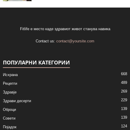
Fitlife е место каде здравиот живот станува навика
Contact us:
contact@yoursite.com
ПОПУЛАРНИ КАТЕГОРИИ
668
Исхрана
489
Рецепти
269
Здравје
229
Здрави десерти
139
Оброци
139
Совети
124
Појадок