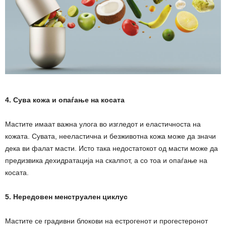
4. Сува кожа и опаѓање на косата
Мастите имаат важна улога во изгледот и еластичноста на
кожата. Сувата, нееластична и безживотна кожа може да значи
дека ви фалат масти. Исто така недостатокот од масти може да
предизвика дехидратација на скалпот, а со тоа и опаѓање на
косата.
5. Нередовен менструален циклус
Мастите се градивни блокови на естрогенот и прогестеронот