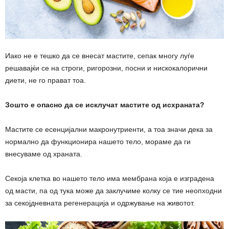
Иако не е тешко да се внесат мастите, сепак многу луѓе
решавајќи се на строги, ригорозни, посни и нискокалорични
диети, не го прават тоа.
Зошто е опасно да се исклучат мастите од исхраната?
Мастите се есенцијални макронутриенти, а тоа значи дека за
нормално да функционира нашето тело, мораме да ги
внесуваме од храната.
Секоја клетка во нашето тело има мембрана која е изградена
од масти, па од тука може да заклучиме колку се тие неопходни
за секојдневната регенерација и одржување на животот.