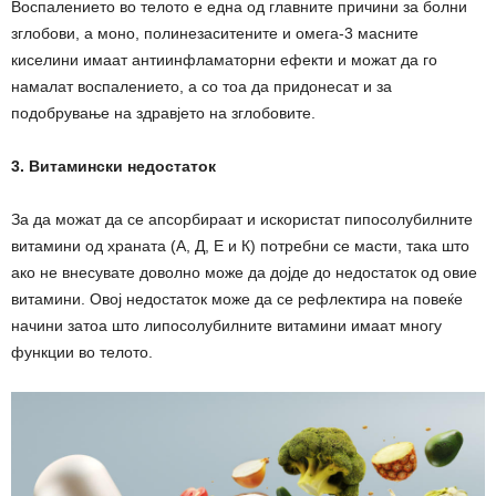
Воспалението во телото е една од главните причини за болни
зглобови, а моно, полинезаситените и омега-3 масните
киселини имаат антиинфламаторни ефекти и можат да го
намалат воспалението, а со тоа да придонесат и за
подобрување на здравјето на зглобовите.
3. Витамински недостаток
За да можат да се апсорбираат и искористат пипосолубилните
витамини од храната (А, Д, Е и К) потребни се масти, така што
ако не внесувате доволно може да дојде до недостаток од овие
витамини. Овој недостаток може да се рефлектира на повеќе
начини затоа што липосолубилните витамини имаат многу
функции во телото.