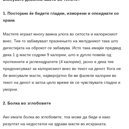
1. Постојано ќе бидете гладни, изморени и опседнати со
храна
Мастите играат многу важна улога во ситоста и калорискиот
внес. Тие го забавуваат празнењето на желудникот така што
дигестијата на оброкот се забавува. Исто така имајќи предвид
дека 1 g масти содржи 9 калории, што е дупло повеќе од
протеините и јаглехидратите (4 калории), јасно е дека тие
придонесуваат за калорискиот внес во текот на денот. Кога не
би внесувале масти, најверојатно би ви фалеле калории во
текот на денот и затоа цело време ќе се чувствувате гладни и
уморни.
2. Болка во зглобовите
Ако имате болка во зглобовите, тоа може да биде и како
резултат на недостаток на здрави масти во исхраната.