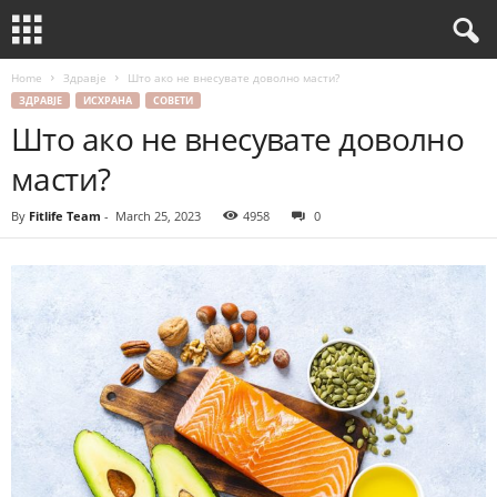
Home
Здравје
Што ако не внесувате доволно масти?
ЗДРАВЈЕ
ИСХРАНА
СОВЕТИ
Што ако не внесувате доволно
масти?
By
Fitlife Team
-
March 25, 2023
4958
0