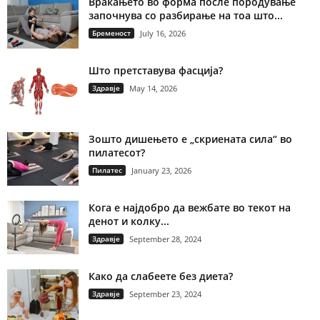
Враќањето во форма после породување
започнува со разбирање на тоа што...
Бременост
July 16, 2026
Што претставува фасција?
Здравје
May 14, 2026
Зошто дишењето е „скриената сила“ во
пилатесот?
Пилатес
January 23, 2026
Кога е најдобро да вежбате во текот на
денот и колку...
Здравје
September 28, 2024
Како да слабеете без диета?
Здравје
September 23, 2024