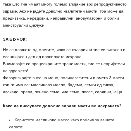
така што тие имаат многу големо влијание врз репродуктивното
здравје. Ако не јадете доволно квалитетни масти, тоа може да
предизвика, нередовни, неправилни, ановулаторни и болни
менструални циклуси.
ЗАКЛУЧОК:
Не се плашете од мастите, иако се калорични тие се витален и
есенцијален дел од правилната исхрана.
Внимавајте со процесираните транс масти, тие се непријатели
на здравјето!
Фаворизирајте внес на моно, полинезаситени и омега 3 масти
кои ги има во: маслиново масло, бадеми, семки од тиква,
авокадо, ореви, ленено семе, чиа семе, лосос, сардини, јајца…
Како да внесувате доволно здрави масти во исхраната?
Користете маслиново масло како прелив за вашите
салати;