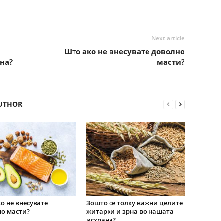
Next article
Што ако не внесувате доволно
на?
масти?
UTHOR
о не внесувате
Зошто се толку важни целите
о масти?
житарки и зрна во нашата
исхрана?