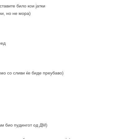
ставите било кои јатки
и, но не мора)
мед
амо со сливи ќе биде преубаво)
там био пудингот од ДМ)