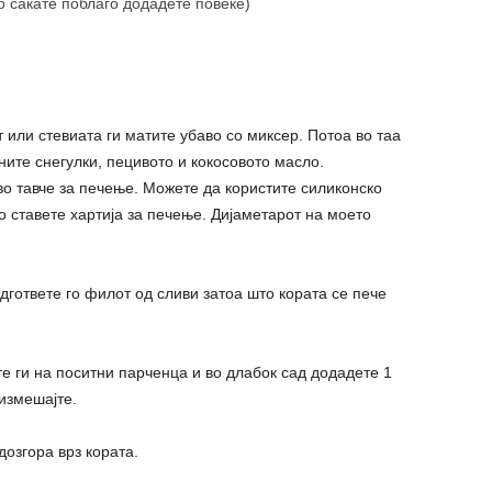
о сакате поблаго додадете повеќе)
т или стевиата ги матите убаво со миксер. Потоа во таа
ните снегулки, пецивото и кокосовото масло.
во тавче за печење. Можете да користите силиконско
о ставете хартија за печење. Дијаметарот на моето
дгответе го филот од сливи затоа што кората се пече
те ги на поситни парченца и во длабок сад додадете 1
измешајте.
дозгора врз кората.