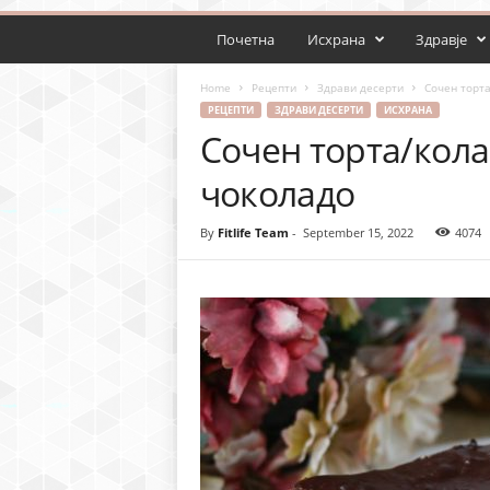
Почетна
Исхрана
Здравје
Home
Рецепти
Здрави десерти
Сочен торта
РЕЦЕПТИ
ЗДРАВИ ДЕСЕРТИ
ИСХРАНА
Сочен торта/кола
чоколадо
By
Fitlife Team
-
September 15, 2022
4074