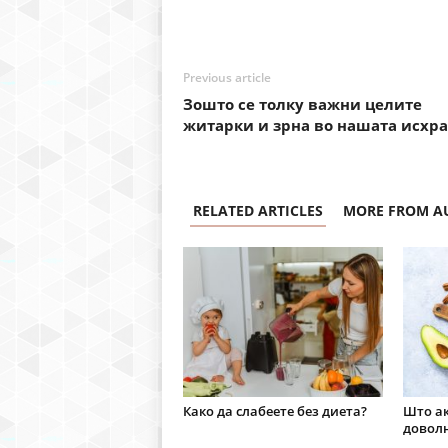
Previous article
Зошто се толку важни целите
житарки и зрна во нашата исхра
RELATED ARTICLES
MORE FROM A
Како да слабеете без диета?
Што ак
доволн