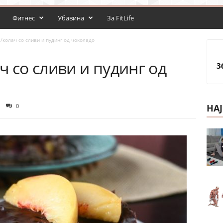
Фитнес
Убавина
За FitLife
/колач со сливи и пудинг од чоколадо
ч со сливи и пудинг од
3
0
НА