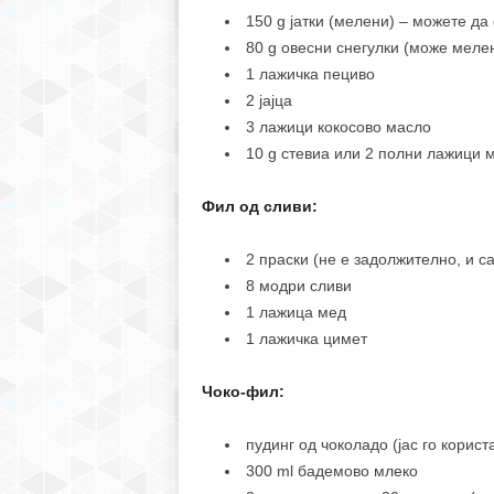
150 g јатки (мелени) – можете да 
80 g овесни снегулки (може мелен
1 лажичка пециво
2 јајца
3 лажици кокосово масло
10 g стевиа или 2 полни лажици 
Фил од сливи:
2 праски (не е задолжително, и с
8 модри сливи
1 лажица мед
1 лажичка цимет
Чоко-фил:
пудинг од чоколадо (јас го корис
300 ml бадемово млеко