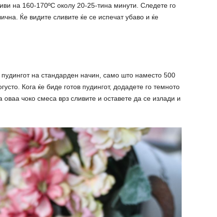
иви на 160-170ºС околу 20-25-тина минути. Следете го
ична. Ќе видите сливите ќе се испечат убаво и ќе
о пудингот на стандарден начин, само што наместо 500
густо. Кога ќе биде готов пудингот, додадете го темното
а оваа чоко смеса врз сливите и оставете да се излади и