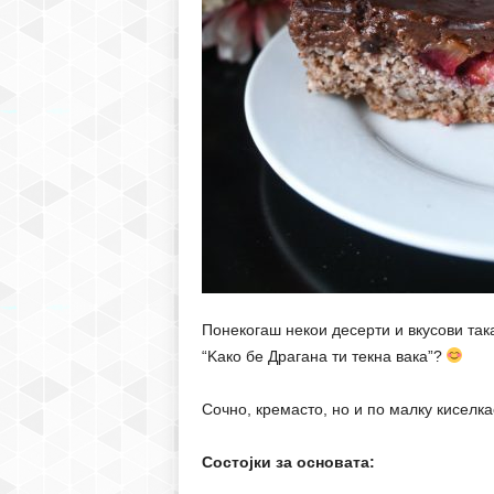
Понекогаш некои десерти и вкусови так
“Kако бе Драгана ти текна вака”?
Сочно, кремасто, но и по малку киселка
Состојки за основата: