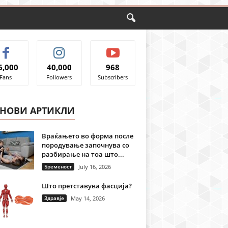
6,000
40,000
968
Fans
Followers
Subscribers
ЈНОВИ АРТИКЛИ
Враќањето во форма после
породување започнува со
разбирање на тоа што...
Бременост
July 16, 2026
Што претставува фасција?
Здравје
May 14, 2026