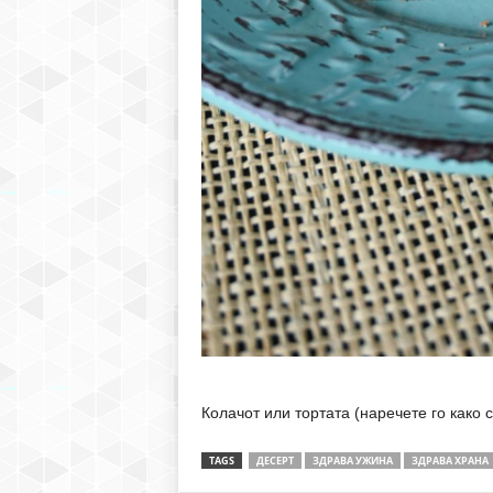
Колачот или тортата (наречете го како 
TAGS
ДЕСЕРТ
ЗДРАВА УЖИНА
ЗДРАВА ХРАНА