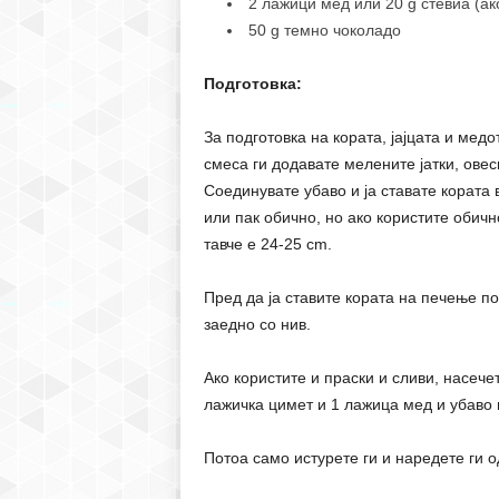
2 лажици мед или 20 g стевиа (ак
50 g темно чоколадо
Подготовка:
За подготовка на кората, јајцата и медо
смеса ги додавате мелените јатки, овес
Соединувате убаво и ја ставате кората 
или пак обично, но ако користите обичн
тавче е 24-25 cm.
Пред да ја ставите кората на печење по
заедно со нив.
Ако користите и праски и сливи, насече
лажичка цимет и 1 лажица мед и убаво 
Потоа само истурете ги и наредете ги о