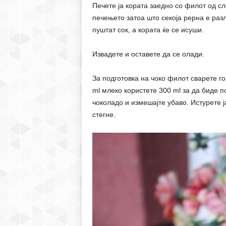
Печете ја кората заедно со филот од сл
печењето затоа што секоја рерна е разл
пуштат сок, а кората ќе се исуши.
Извадете и оставете да се олади.
За подготовка на чоко филот сварете г
ml млеко користете 300 ml за да биде по
чоколадо и измешајте убаво. Истурете ј
стегне.