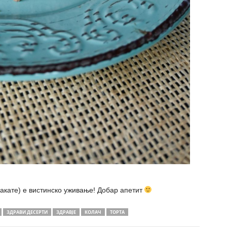
сакате) е вистинско уживање! Добар апетит
ЗДРАВИ ДЕСЕРТИ
ЗДРАВЈЕ
КОЛАЧ
ТОРТА