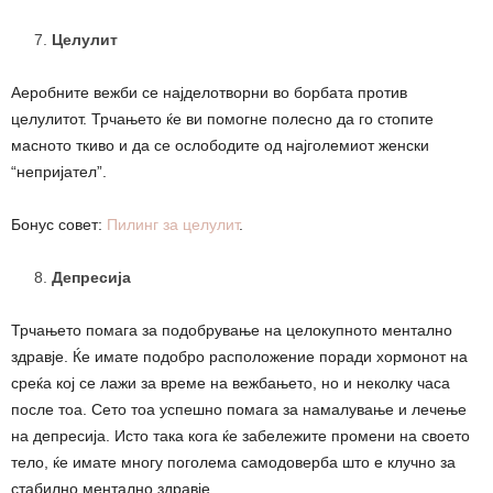
Целулит
Аеробните вежби се најделотворни во борбата против
целулитот. Трчањето ќе ви помогне полесно да го стопите
масното ткиво и да се ослободите од најголемиот женски
“непријател”.
Бонус совет:
Пилинг за целулит
.
Депресија
Трчањето помага за подобрување на целокупното ментално
здравје. Ќе имате подобро расположение поради хормонот на
среќа кој се лажи за време на вежбањето, но и неколку часа
после тоа. Сето тоа успешно помага за намалување и лечење
на депресија. Исто така кога ќе забележите промени на своето
тело, ќе имате многу поголема самодоверба што е клучно за
стабилно ментално здравје.