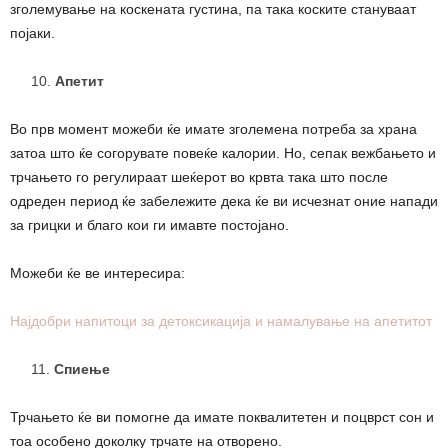
зголемување на коскената густина, па така коските стануваат
појаки.
Апетит
Во прв момент можеби ќе имате зголемена потреба за храна
затоа што ќе согорувате повеќе калории. Но, сепак вежбањето и
трчањето го регулираат шеќерот во крвта така што после
одреден период ќе забележите дека ќе ви исчезнат оние напади
за грицки и благо кои ги имавте постојано.
Можеби ќе ве интересира:
Најдобри напитоци за детоксикација и намалување на апетитот
Спиење
Трчањето ќе ви помогне да имате поквалитетен и поцврст сон и
тоа особено доколку трчате на отворено.