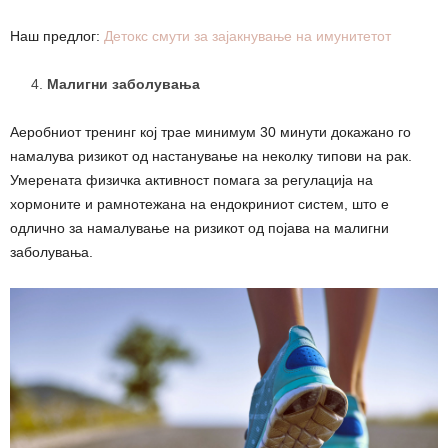
Наш предлог:
Детокс смути за зајакнување на имунитетот
Малигни заболувања
Аеробниот тренинг кој трае минимум 30 минути докажано го
намалува ризикот од настанување на неколку типови на рак.
Умерената физичка активност помага за регулација на
хормоните и рамнотежана на ендокриниот систем, што е
одлично за намалување на ризикот од појава на малигни
заболувања.