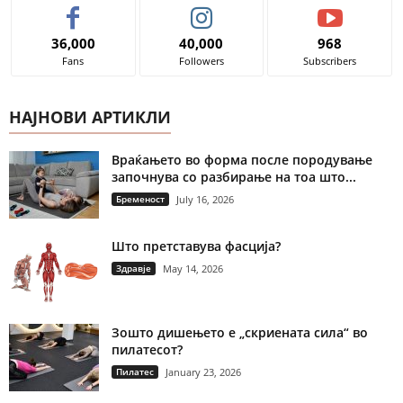
36,000
40,000
968
Fans
Followers
Subscribers
НАЈНОВИ АРТИКЛИ
Враќањето во форма после породување
започнува со разбирање на тоа што...
Бременост
July 16, 2026
Што претставува фасција?
Здравје
May 14, 2026
Зошто дишењето е „скриената сила“ во
пилатесот?
Пилатес
January 23, 2026