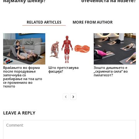
најмалку шеќер?
отеченоста на нозете?
RELATED ARTICLES
MORE FROM AUTHOR
Враќањето во форма
Што претставува
Зошто дишењето е
после породување
фасција?
„скриената сила“ во
започнува со
пилатесот?
разбирање на тоа што
се променило во
телото
LEAVE A REPLY