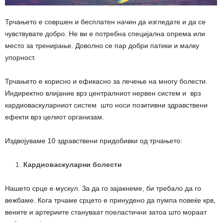
Трчањето е совршен и бесплатен начин да изгледате и да се
чувствувате добро. Не ви е потребна специјална опрема или
место за тренирање. Доволно се пар добри патики и малку
упорност.
Трчањето е корисно и ефикасно за лечење на многу болести.
Индиректно влијание врз централниот нервен систем и врз
кардиоваскуларниот систем што носи позитивни здравствени
ефекти врз целиот организам.
Издвојуваме 10 здравствени придобивки од трчањето:
Кардиоваскуларни болести
Нашето срце е мускул. За да го зајакнеме, би требало да го
вежбаме. Кога трчаме срцето е принудено да пумпа повеќе крв,
вените и артериите стануваат поеластични затоа што мораат