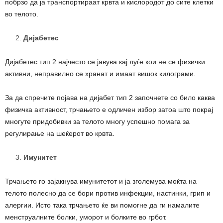
побрзо да ја транспортираат крвта и кислородот до сите клетки
во телото.
Дијабетес
Дијабетес тип 2 најчесто се јавува кај луѓе кои не се физички
активни, неправилно се хранат и имаат вишок килограми.
За да спречите појава на дијабет тип 2 започнете со било каква
физичка активност, трчањето е одличен избор затоа што покрај
многуте придобивки за телото многу успешно помага за
регулирање на шеќерот во крвта.
Имунитет
Трчањето го зајакнува имунитетот и ја зголемува моќта на
телото полесно да се бори против инфекции, настинки, грип и
алергии. Исто така трчањето ќе ви помогне да ги намалите
менструалните болки, уморот и болките во грбот.