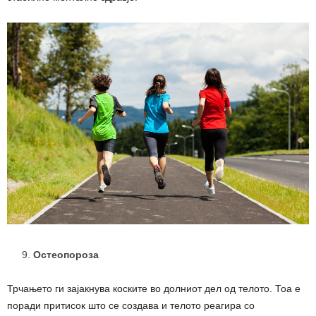
Остеопороза
Трчањето ги зајакнува коските во долниот дел од телото. Тоа е
поради притисок што се создава и телото реагира со