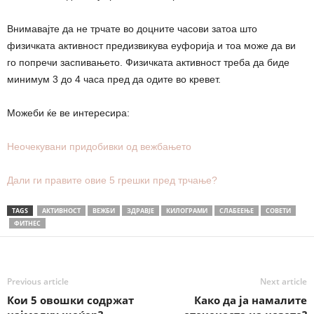
Внимавајте да не трчате во доцните часови затоа што
физичката активност предизвикува еуфорија и тоа може да ви
го попречи заспивањето. Физичката активност треба да биде
минимум 3 до 4 часа пред да одите во кревет.
Можеби ќе ве интересира:
Неочекувани придобивки од вежбањето
Дали ги правите овие 5 грешки пред трчање?
TAGS
АКТИВНОСТ
ВЕЖБИ
ЗДРАВЈЕ
КИЛОГРАМИ
СЛАБЕЕЊЕ
СОВЕТИ
ФИТНЕС
Previous article
Next article
Кои 5 овошки содржат
Како да ја намалите