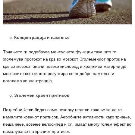
Концентрација и памтење
Трчањето ги подобрува менталните функции така што го
зголемува протокот на крв во мозокот. Зголемениот проток на
крв во мозокот значи повеќе кислород и хранливи материи до
мозочните клетки што резултира со подобро памтење и
поголема концентрација.
Зголемен крвен притисок
Потребни ќе ви бидат само неколку недели трчање за да го
намалите крвниот притисок. Аеробните активности како трчање,
пешачење, возење велосипед и сл. имаат многу голем ефект во
намалување на крвниот притисок.