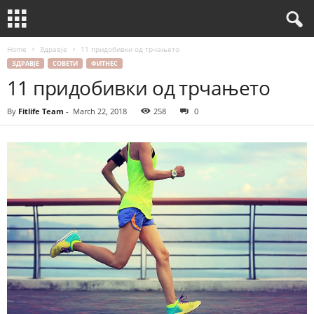
Home
Здравје
11 придобивки од трчањето
ЗДРАВЈЕ
СОВЕТИ
ФИТНЕС
11 придобивки од трчањето
By
Fitlife Team
-
March 22, 2018
258
0