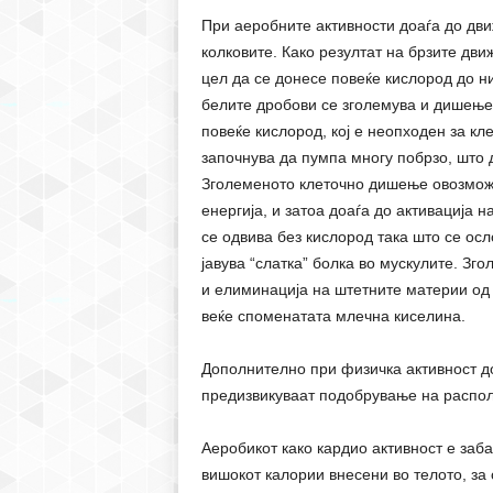
При аеробните активности доаѓа до дви
колковите. Како резултат на брзите дви
цел да се донесе повеќе кислород до ни
белите дробови се зголемува и дишење
повеќе кислород, кој е неопходен за к
започнува да пумпа многу побрзо, што д
Зголеменото клеточно дишење овозможе
енергија, и затоа доаѓа до активација 
се одвива без кислород така што се ос
јавува “слатка” болка во мускулите. Зг
и елиминација на штетните материи од 
веќе споменатата млечна киселина.
Дополнително при физичка активност д
предизвикуваат подобрување на распо
Аеробикот како кардио активност е заб
вишокот калории внесени во телото, за