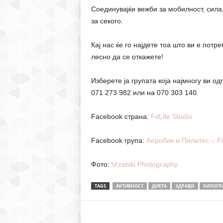
Соединувајќи вежби за мобилност, сил
за секого.
Кај нас ќе го најдете тоа што ви е потр
лесно да се откажете!
Изберете ја групата која најмногу ви о
071 273 982 или на 070 303 140.
Facebook страна:
FitLife Studio
Facebook група:
Аеробик и Пилатес – Fit
Фото:
Vrzalski Photography
TAGS
АКТИВНОСТ
ДИЕТА
ЗДРАВЈЕ
КИЛОГР