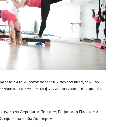
равете си го животот полесен и поубав внесувајќи во
е занимавате со некоја физичка активност и веднаш ќе
 студио за Аеробик и Пилатес, Реформер Пилатес и
Скопје во населба Аеродром.