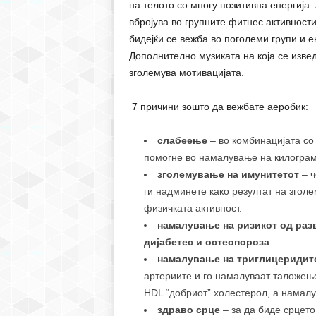
на телото со многу позитивна енергија.
вбројува во групните фитнес активност
бидејќи се вежба во поголеми групи и е
Дополнително музиката на која се изве
зголемува мотивацијата.
7 причини зошто да вежбате аеробик:
слабеење
– во комбинацијата со
помогне во намалување на килограм
зголемување на имунитетот
– 
ги надминете како резултат на згол
физичката активност.
намалување на ризикот од разв
дијабетес и остеопороза
намалување на триглицеридит
артериите и го намалуваат таложење
HDL “добриот” холестерол, а намалу
здраво срце
– за да биде срцето