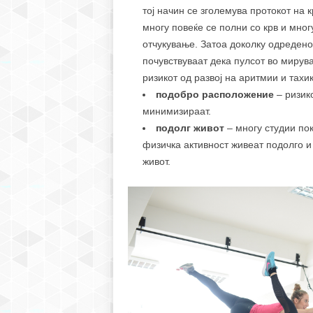
тој начин се зголемува протокот на 
многу повеќе се полни со крв и мно
отчукување. Затоа доколку одредено
почувствуваат дека пулсот во мирув
ризикот од развој на аритмии и тахи
подобро расположение
– ризик
минимизираат.
подолг живот
– многу студии по
физичка активност живеат подолго и
живот.