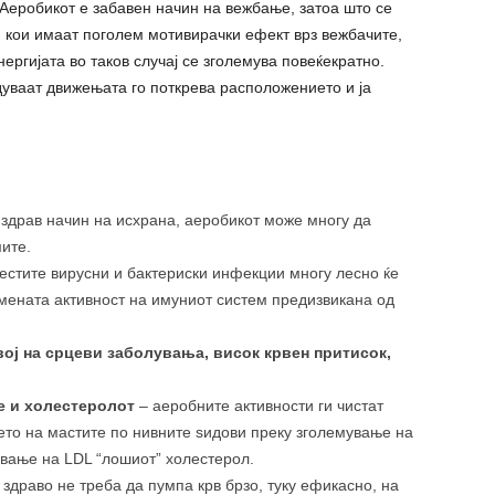
 Аеробикот е забавен начин на вежбање, затоа што се
и кои имаат поголем мотивирачки ефект врз вежбачите,
нергијата во таков случај се зголемува повеќекратно.
дуваат движењата го поткрева расположението и ја
 здрав начин на исхрана, аеробикот може многу да
ите.
честите вирусни и бактериски инфекции многу лесно ќе
емената активност на имуниот систем предизвикана од
ој на срцеви заболувања, висок крвен притисок,
е и холестеролот
– аеробните активности ги чистат
то на мастите по нивните ѕидови преку зголемување на
вање на LDL “лошиот” холестерол.
 здраво не треба да пумпа крв брзо, туку ефикасно, на