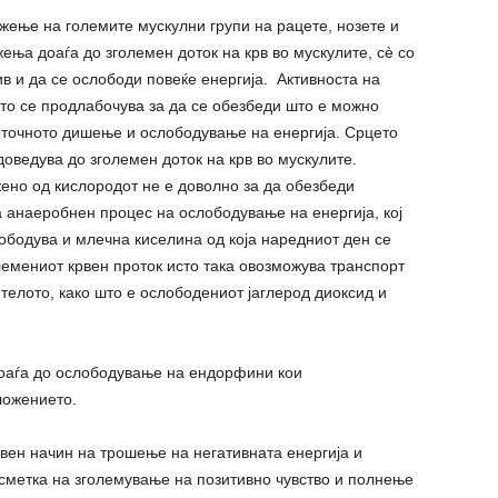
жење на големите мускулни групи на рацете, нозете и
жења доаѓа до зголемен доток на крв во мускулите, сè со
в и да се ослободи повеќе енергија. Активноста на
то се продлабочува за да се обезбеди што е можно
леточното дишење и ослободување на енергија. Срцето
оведува до зголемен доток на крв во мускулите.
но од кислородот не е доволно за да обезбеди
на анаеробнен процес на ослободување на енергија, кој
лободува и млечна киселина од која наредниот ден се
олемениот крвен проток исто така овозможува транспорт
телото, како што е ослободениот јаглерод диоксид и
оаѓа до ослободување на ендорфини кои
ложението.
авен начин на трошење на негативната енергија и
 сметка на зголемување на позитивно чувство и полнење