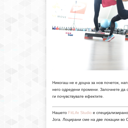
Никогаш не е доцна за нов почеток, нап
него одредени промени. Започнете да с
ги почувствувате ефектите.
Нашето
FitLife Studio
е специјализирано
Јога. Лоцирани сме на две локации во 