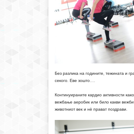
Без разлика на годините, тежината и гр
секого. Еве зошто….
Континуираните кардио активности как
вежбање аеробик или било какви вежби 
животниот век и нè прават поздрави.