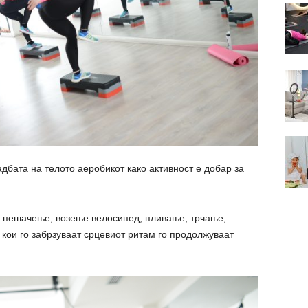
адбата на телото аеробикот како активност е добар за
о пешачење, возење велосипед, пливање, трчање,
кои го забрзуваат срцевиот ритам го продолжуваат