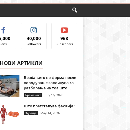
6,000
40,000
968
Fans
Followers
Subscribers
ЈНОВИ АРТИКЛИ
Враќањето во форма после
породување започнува со
разбирање на тоа што...
Бременост
July 16, 2026
Што претставува фасција?
Здравје
May 14, 2026