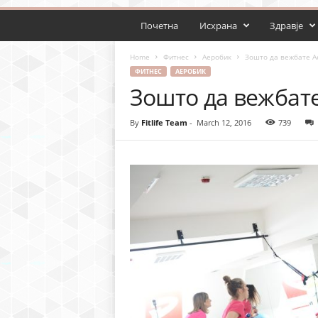
Почетна
Исхрана
Здравје
Home
Фитнес
Аеробик
Зошто да вежбате А
ФИТНЕС
АЕРОБИК
Зошто да вежбат
By
Fitlife Team
-
March 12, 2016
739