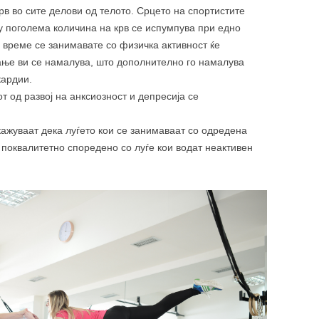
крв во сите делови од телото. Срцето на спортистите
гу поголема количина на крв се испумпува при едно
 време се занимавате со физичка активност ќе
ање ви се намалува, што дополнително го намалува
кардии.
от од развој на анксиозност и депресија се
кажуваат дека луѓето кои се занимаваат со одредена
 поквалитетно споредено со луѓе кои водат неактивен