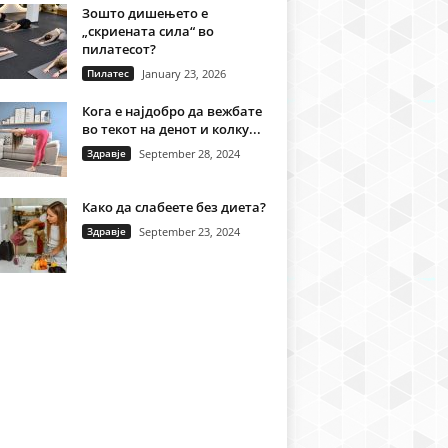
Зошто дишењето е
„скриената сила“ во
пилатесот?
Пилатес
January 23, 2026
Кога е најдобро да вежбате
во текот на денот и колку...
Здравје
September 28, 2024
Како да слабеете без диета?
Здравје
September 23, 2024