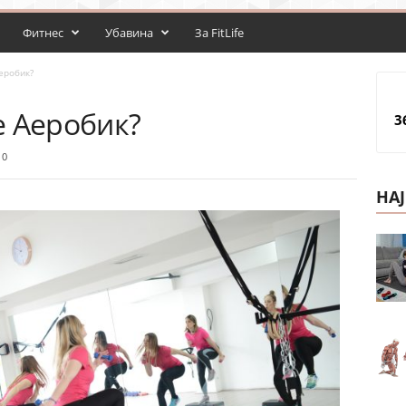
Фитнес
Убавина
За FitLife
еробик?
е Аеробик?
3
0
НА