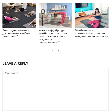
Зошто дишењето е
Кога е најдобро да
Вежбањето и
„скриената сила“ во
вежбате во текот на
промените во телото
пилатесот?
денот и колку пати
кои доаѓаат со возраста
неделно е
најоптимално?
LEAVE A REPLY