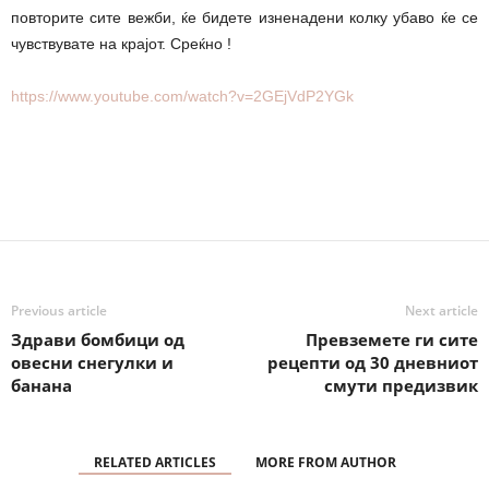
повторите сите вежби, ќе бидете изненадени колку убаво ќе се
чувствувате на крајот. Среќно !
https://www.youtube.com/watch?v=2GEjVdP2YGk
Previous article
Next article
Здрави бомбици од
Превземете ги сите
овесни снегулки и
рецепти од 30 дневниот
банана
смути предизвик
RELATED ARTICLES
MORE FROM AUTHOR