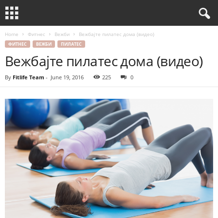
Home
Фитнес
Вежби
Вежбајте пилатес дома (видео)
ФИТНЕС
ВЕЖБИ
ПИЛАТЕС
Вежбајте пилатес дома (видео)
By
Fitlife Team
-
June 19, 2016
225
0