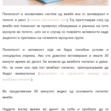
Пилатесот е иновативен систем од вежби кои го активираат и
телото и умот. (
повеќе прочитајте тука
) Тој претставува спој од
вежби кои помагаат за правилно обликување и јакнење на сите
мускули во телото, што не е случај со повеќето активности каде
акцентот е претежно на големите мускулни групи.
Пилатесот е активност која не бара посебни услови и
специјална опрема. Ако сте доволно мотивирани и имате 30
минути време во денот, би можеле да вежбате пилатес и дома.
Но, за оние кои прв пат вежбаат пилатес, препорачуваме да
бидат внимателни (
прочитајте ги најчестите грешки при
вежбање пилатес
).
Во продолжение 30 минутно видео од основните пилатес
вежби.
Најдете малку време во денот за себе и пробајте да ги