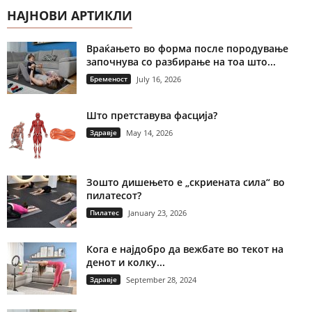
НАЈНОВИ АРТИКЛИ
Враќањето во форма после породување
започнува со разбирање на тоа што...
Бременост
July 16, 2026
Што претставува фасција?
Здравје
May 14, 2026
Зошто дишењето е „скриената сила“ во
пилатесот?
Пилатес
January 23, 2026
Кога е најдобро да вежбате во текот на
денот и колку...
Здравје
September 28, 2024