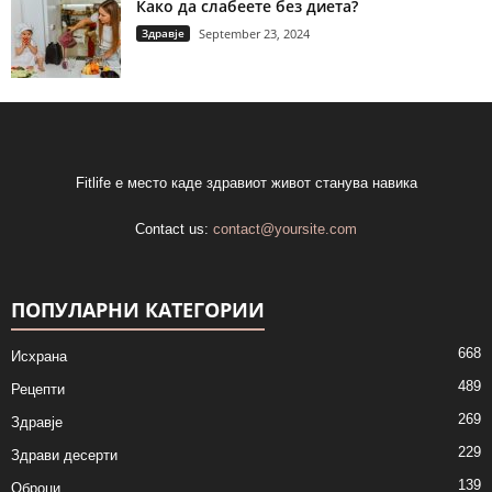
Како да слабеете без диета?
Здравје
September 23, 2024
Fitlife е место каде здравиот живот станува навика
Contact us:
contact@yoursite.com
ПОПУЛАРНИ КАТЕГОРИИ
668
Исхрана
489
Рецепти
269
Здравје
229
Здрави десерти
139
Оброци