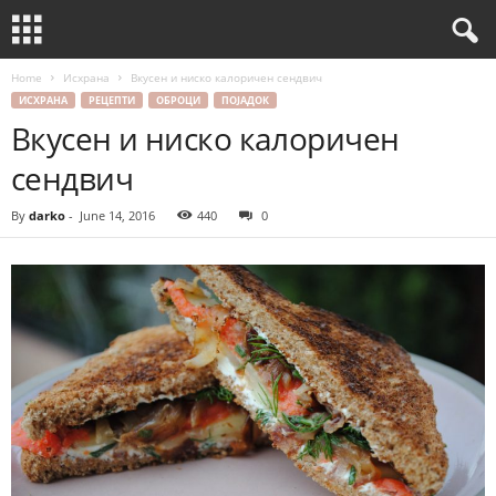
Home
Исхрана
Вкусен и ниско калоричен сендвич
ИСХРАНА
РЕЦЕПТИ
ОБРОЦИ
ПОЈАДОК
Вкусен и ниско калоричен
сендвич
By
darko
-
June 14, 2016
440
0