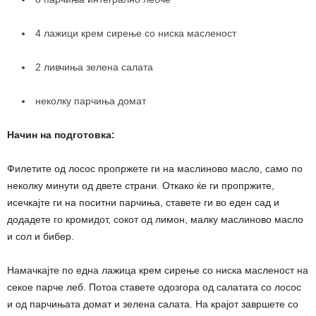
4 лажици крем сирење со ниска масленост
2 ливчиња зелена салата
неколку парчиња домат
Начин на подготовка:
Филетите од лосос пропржете ги на маслиново масло, само по
неколку минути од двете страни. Откако ќе ги пропржите,
исечкајте ги на поситни парчиња, ставете ги во еден сад и
додадете го кромидот, сокот од лимон, малку маслиново масло
и сол и бибер.
Намачкајте по една лажица крем сирење со ниска масленост на
секое парче леб. Потоа ставете одозгора од салатата со лосос
и од парчињата домат и зелена салата. На крајот завршете со