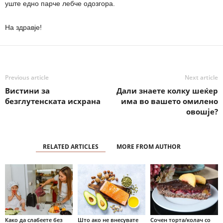
уште едно парче лебче одозгора.
На здравје!
Previous article
Next article
Вистини за
Дали знаете колку шеќер
безглутенската исхрана
има во вашето омилено
овошје?
RELATED ARTICLES
MORE FROM AUTHOR
Како да слабеете без
Што ако не внесувате
Сочен торта/колач со