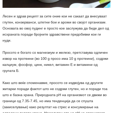
Лесен и здрав рецепт за сите оние кои не сакаат да внесуваат
глутен, конзерванси, штетни бои и ароми во својот организам.
Основата во овој пудинг е просто кое заслужува да биде дел од
исхраната поради бројните здравствени придобивки кои ги
нуди.
Просото е богато со магнезиум и железо, претставува одличен
извор на протеини (во 100 g просо има 10 g протеини), содржи
калциум, фосфор, цинк, никел, витамин Е и витамини од
групата Б.
Како што веќе споменавме, просото се издвојува од другите
житарки поради фактот што не содржи глутен, но и поради тоа
што е базна храна. Природната pH на организмот се движи во
граници од 7.35-7.45, но има тенденција да се спушта
(закиселување) како резултат на стрес и консумирање на
одредени видови храна. Намалувањето на рН на организмот