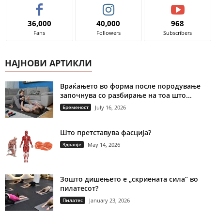
36,000
40,000
968
Fans
Followers
Subscribers
НАЈНОВИ АРТИКЛИ
Враќањето во форма после породување
започнува со разбирање на тоа што...
Бременост
July 16, 2026
Што претставува фасција?
Здравје
May 14, 2026
Зошто дишењето е „скриената сила“ во
пилатесот?
Пилатес
January 23, 2026