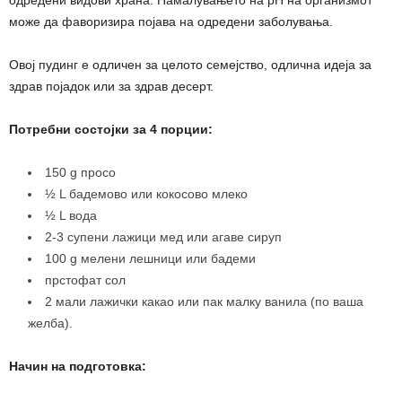
може да фаворизира појава на одредени заболувања.
Овој пудинг е одличен за целото семејство, одлична идеја за
здрав појадок или за здрав десерт.
Потребни состојки за 4 порции:
150 g просо
½ L бадемово или кокосово млеко
½ L вода
2-3 супени лажици мед или агаве сируп
100 g мелени лешници или бадеми
прстофат сол
2 мали лажички какао или пак малку ванила (по ваша
желба).
Начин на подготовка: