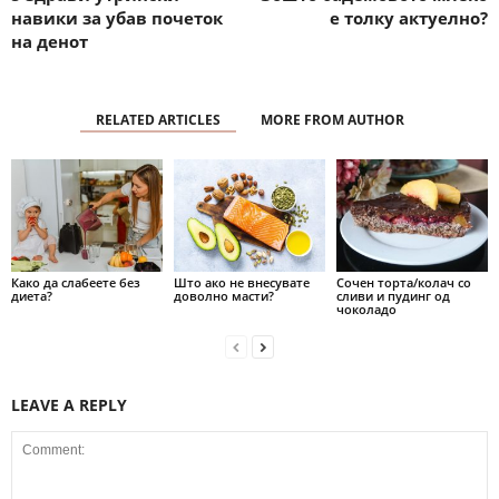
навики за убав почеток
е толку актуелно?
на денот
RELATED ARTICLES
MORE FROM AUTHOR
Како да слабеете без
Што ако не внесувате
Сочен торта/колач со
диета?
доволно масти?
сливи и пудинг од
чоколадо
LEAVE A REPLY