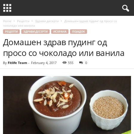
Home
Рецепти
Здрави десерти
Домашен здрав пудинг од просо со
чоколадо или ванила
РЕЦЕПТИ
ЗДРАВИ ДЕСЕРТИ
ИСХРАНА
ПОЈАДОК
Домашен здрав пудинг од
просо со чоколадо или ванила
By
Fitlife Team
-
February 4, 2017
555
0