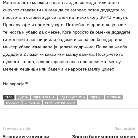
Растителното млеко и водата заедно со медот или агаве
сирупот ставете ги на оган да се загреат, потоа додадете го
простото и оставете да се готви на тивко околу 30-40 минути.
Проверувајте и промешувајте. Потребно е просто да ја впие
течноста и убаво да омекне. Кога просото ќе омекне додадете
ги мелените лешници или бадеми и со рачен блендер или
миксер убаво измешајте ја целата содржина. По ваша желба
додадете 2 лажички какао или малку ванила. Послужете го
пудингот топол, а за декорација одозгора посипете малку
мелени лешници или бадеми и наросете малку цимет.
На здравје!!!
TAGS
ДИЕТА
ЗДРАВА ХРАНА
ЗДРАВИ ДЕСЕРТИ
ЗДРАВЈЕ
ИСХРАНА
ПОЈАДОК
СЛАБЕЕЊЕ
УТРИНСКИ РИТУАЛИ
Previous article
Next article
5 здрави утрински
Зошто бадемовото млеко