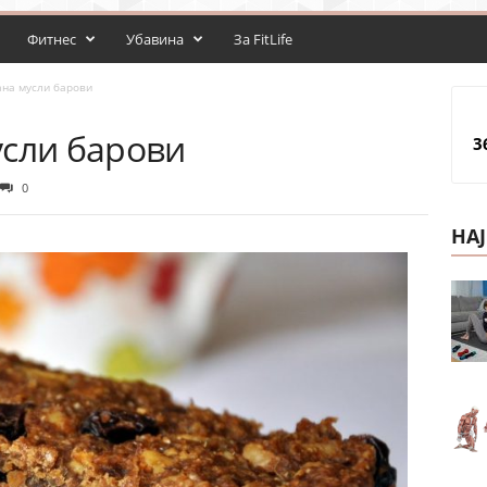
Фитнес
Убавина
За FitLife
aна мусли барови
усли барови
3
0
НА