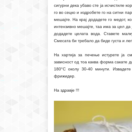
сигурни дека убаво сте ја исчистиле ко
го во сецко и издробете го на ситни па
мешајте. На крај додадете го медот, к
интензивно мешајте, таа има за цел да
додадете целата вода. Ставете малк
Смесата би требало да биде густа и ле
На хартија за печење истурете ја с
зависност од тоа каква форма сакате д
180°С околу 30-40 минути. Извадете 
фрижидер.
На здравје !!!