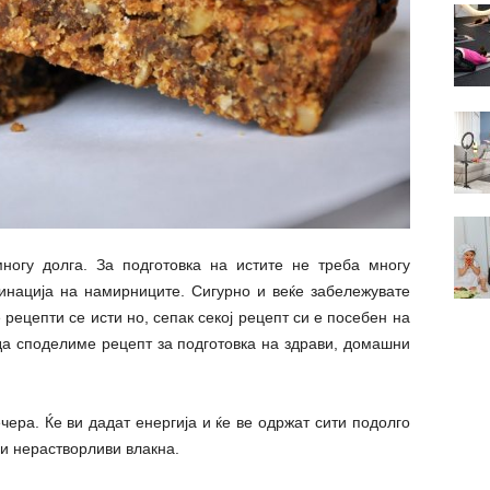
ногу долга. За подготовка на истите не треба многу
инација на намирниците. Сигурно и веќе забележувате
рецепти се исти но, сепак секој рецепт си е посебен на
 да споделиме рецепт за подготовка на здрави, домашни
чера. Ќе ви дадат енергија и ќе ве одржат сити подолго
и нерастворливи влакна.