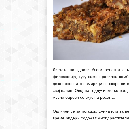
Листата на здрави благи рецепти е м
филозофија, туку само правилна комб
дека основните намирици во скоро сите 
свој начин. Овој пат одлучивме со вас
мусли барови со вкус на ресана.
Одлични се за појадок, ужина или за ве
време бидејќи содржат многу растителн