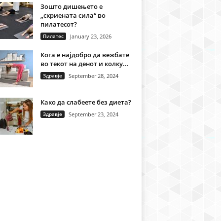
Зошто дишењето е
„скриената сила“ во
пилатесот?
Пилатес
January 23, 2026
Кога е најдобро да вежбате
во текот на денот и колку...
Здравје
September 28, 2024
Како да слабеете без диета?
Здравје
September 23, 2024