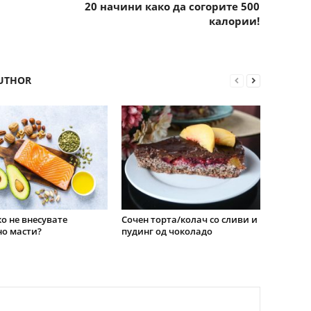
20 начини како да согорите 500
калории!
UTHOR
о не внесувате
Сочен торта/колач со сливи и
о масти?
пудинг од чоколадо