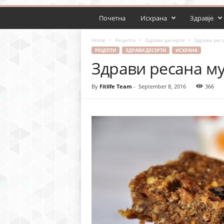
Почетна
Исхрана
Здравје
Home
Рецепти
Здрави десерти
Здрави рес
РЕЦЕПТИ
ЗДРАВИ ДЕСЕРТИ
ИСХРАНА
Здрави ресaна м
By
Fitlife Team
-
September 8, 2016
366