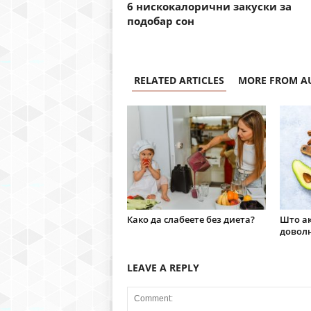
6 нискокалорични закуски за
подобар сон
RELATED ARTICLES
MORE FROM A
Како да слабеете без диета?
Што ак
доволн
LEAVE A REPLY