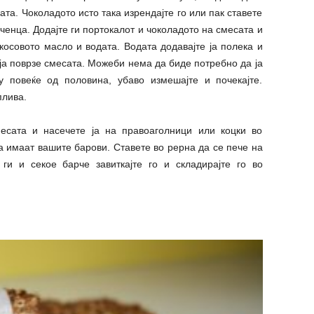
рата. Чоколадото исто така изрендајте го или пак ставете
рченца. Додајте ги портокалот и чоколадото на смесата и
окосовото масло и водата. Водата додавајте ја полека и
 ја поврзе смесата. Можеби нема да биде потребно да ја
у повеќе од половина, убаво измешајте и почекајте.
плива.
месата и насечете ја на правоаголници или коцки во
а имаат вашите барови. Ставете во рерна да се пече на
ги и секое барче завиткајте го и складирајте го во