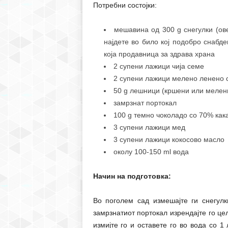
Потребни состојки:
мешавина од 300 g снегулки (ов
најдете во било кој подобро снабд
која продавница за здрава храна
2 супени лажици чија семе
2 супени лажици мелено ленено 
50 g лешници (кршени или мелен
замрзнат портокал
100 g темно чоколадо со 70% как
3 супени лажици мед
3 супени лажици кокосово масло
околу 100-150 ml вода
Начин на подготовка:
Во поголем сад измешајте ги снегулк
замрзнатиот портокал изрендајте го це
измијте го и оставете го во вода со 