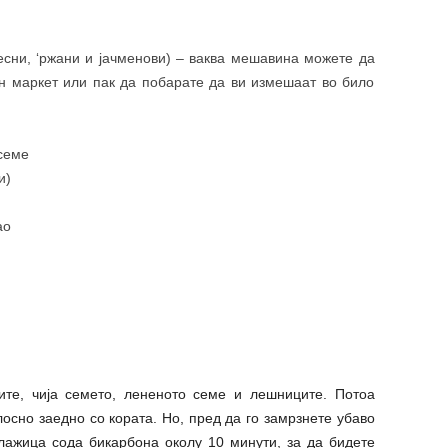
есни, ‘ржани и јачменови) – ваква мешавина можете да
ен маркет или пак да побарате да ви измешаат во било
семе
и)
ао
ите, чија семето, лененото семе и лешниците. Потоа
лосно заедно со кората. Но, пред да го замрзнете убаво
1 лажица сода бикарбона околу 10 минути, за да бидете