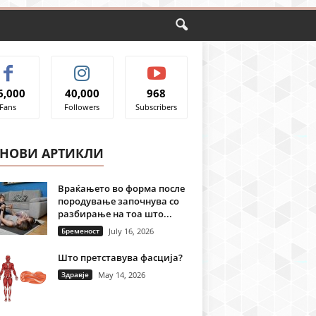
6,000
40,000
968
Fans
Followers
Subscribers
ЈНОВИ АРТИКЛИ
Враќањето во форма после
породување започнува со
разбирање на тоа што...
Бременост
July 16, 2026
Што претставува фасција?
Здравје
May 14, 2026