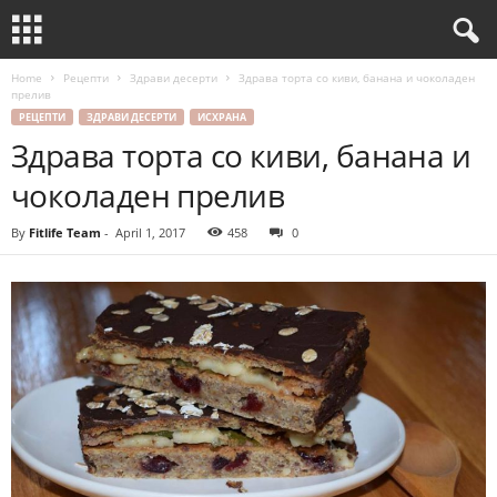
Home
Рецепти
Здрави десерти
Здрава торта со киви, банана и чоколаден
прелив
РЕЦЕПТИ
ЗДРАВИ ДЕСЕРТИ
ИСХРАНА
Здрава торта со киви, банана и
чоколаден прелив
By
Fitlife Team
-
April 1, 2017
458
0