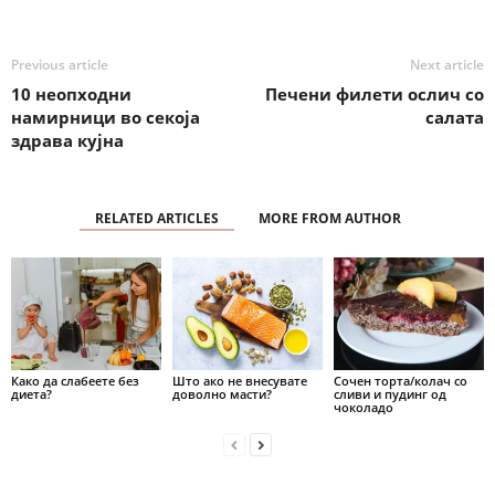
Previous article
Next article
10 неопходни
Печени филети ослич со
намирници во секоја
салата
здрава кујна
RELATED ARTICLES
MORE FROM AUTHOR
Како да слабеете без
Што ако не внесувате
Сочен торта/колач со
диета?
доволно масти?
сливи и пудинг од
чоколадо