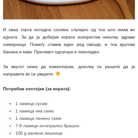
И оваа торта испадна сосема случајно од тоа што имав во
кујната. За да ја добијам кората искористив неколку здрави
намирници. Помеѓу ставив еден ред овошје, и тоа кругови
банана и кива. Преливот одозгора е чоколаден.
За вкусот нема да коментирам, доколку се решите да ја
направите ќе се уверите.
Потребни состојки (за кората):
1 лажица сусам
1 лажица чиа семе
1 лажица ленено семе
7-8 лажици интегрално брашно
100 g мелени лешници