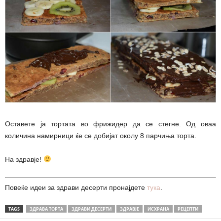
Оставете ја тортата во фрижидер да се стегне. Од оваа
количина намирници ќе се добијат околу 8 парчиња торта.
На здравје!
Повеќе идеи за здрави десерти пронајдете
тука
.
TAGS
ЗДРАВА ТОРТА
ЗДРАВИ ДЕСЕРТИ
ЗДРАВЈЕ
ИСХРАНА
РЕЦЕПТИ