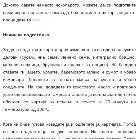
Доколку сакате наместо чоколадото, можете да си подготвите
сами здрава органска чоколада без адитиви и шеќер, рецептот
пронајдете го
тука
.
Начин на подготовка:
За да ја подготвите кората прво измешајте ги во еден сад сувите
делови (сусам, чиа семе, ленено семе, интегрално брашно,
мелени лешници, брусница и прашок за пециво). Во блендер
ставете ги јајцето, урмите, бадемовото млеко и румот и убаво
измешајте. Додадете ја течната смеса на сувата, и убаво
соединете. На крај додадете го кокосовото масло и повторно
уште еднаш измешајте. Смесата ставете ја во правоаголен плех
обложен со хартија за печење и печете ја 20 минути на
температура од 180°С.
Кога ќе биде готова извадете ја и одлепете ја хартијата. Потоа
со нож поделете ја на две половини. На едната половина
наредете кругови банана и кива како на сликата подолу. Потоа