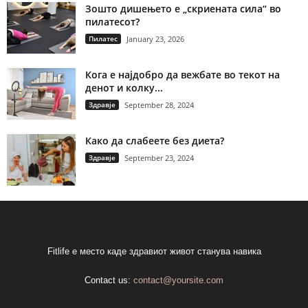
Зошто дишењето е „скриената сила“ во
пилатесот?
Пилатес
January 23, 2026
Кога е најдобро да вежбате во текот на
денот и колку...
Здравје
September 28, 2024
Како да слабеете без диета?
Здравје
September 23, 2024
Fitlife е место каде здравиот живот станува навика
Contact us:
contact@yoursite.com