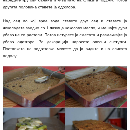
другата половина ставете ја одозгора.
Над сад во кој врие вода ставете друг сад и ставете ја
чоколадата заедно со 1 лажица кокосово масло, и мешајте дури
убаво не се растопи. Потоа истурете ја смесата и размачкајте ја
убаво одозгора. За декорација наросете овесни снегулки.
Постапката на подготовка можете да ја видите и на сликата
подолу.