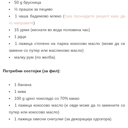
50 g брусница
½ прашок за пециво
1 чаша бадемово млеко (
тука пронајдете рецепт како да
го направите
)
15 урми (киснати во вода половина час)
1 јајце
1 лажица стопено на пареа кокосово масло (може да се
замени со путер или маслиново масло)
малку рум (по желба).
Потребни состојки (за фил):
1 банана
1 кива
100 g црно чоколадо со 70% какао
1 лажица кокосово масло (и овде може да го замените со
путер или кокосово масло)
1 лажица овесни снегулки (за декорација одозгора).