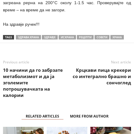
загреана рерна на 200°С околу 1-1.5 час. Проверувајте од
време – на време да не загори.
На здравје ручек!!!
TAGS
ЗДРАВА ХРАНА
ЗДРАВЈЕ
ИСХРАНА
РЕЦЕПТИ
СОВЕТИ
ХРАНА
Previous article
Next article
10 начини да го забрзате
Крцкави пица крекери
метаболизмот и да ја
со интегрално брашно и
зголемите
сончоглед
потрошувачката на
калории
RELATED ARTICLES
MORE FROM AUTHOR