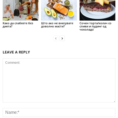
Како да слабеете без
Што ако не внесувате
Сочен торта/колач со
диета?
доволно масти?
сливи и пудинг од
чоколадо
LEAVE A REPLY