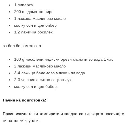
1 пиперка
200 ml доматно пире
1 лажица маслиново масло
малку сол и црн бибер
1/2 лажичка босилек
за бел бешамел сол:
100 g несолени индиски ореви киснати во вода 1 час
2 лажици маслиново масло
3-4 лажици бадемово млеко или вода
2-3 чешниња ситно сецкан лук
малку сол и црн бибер.
Начин на подготовка:
Првин излупете ги компирите и заедно со тиквицата насечкајте
ги на тенки кругови.