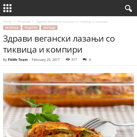
Home
Исхрана
Здрави вегански лазањи со тиквица и компири
ИСХРАНА
РЕЦЕПТИ
ОБРОЦИ
Здрави вегански лазањи со
тиквица и компири
By
Fitlife Team
-
February 25, 2017
317
0