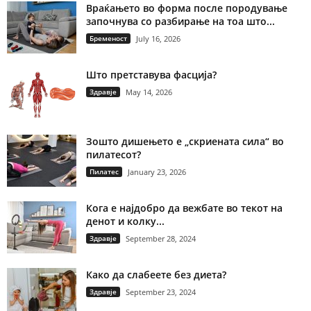
Враќањето во форма после породување
започнува со разбирање на тоа што...
Бременост
July 16, 2026
Што претставува фасција?
Здравје
May 14, 2026
Зошто дишењето е „скриената сила“ во
пилатесот?
Пилатес
January 23, 2026
Кога е најдобро да вежбате во текот на
денот и колку...
Здравје
September 28, 2024
Како да слабеете без диета?
Здравје
September 23, 2024