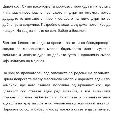
Црвен сос: Ситно насечкајте ги морковот, кромидот и пиперката
и на маслиново масло пропржете ги дури не омекнат, потоа
додадете го доматното пире и оставете на тивко дури не се
добие густа содржина. Потребно е водата од доматното пире да
испари. На крај зачинете со сол, бибер и босилек.
Бел сос: Киснатите индиски ореви ставете ги во блнедер/сецко
заедно со маслиновото масло, бадемовото млеко, лукот и
зачините и мешајте дури не добиете густа и еднолична смеса
која наликува на мајонез.
На крај во правоаголен сад започнете со редење на лазањите.
Првин попрскајте малку маслиново масло и наредете еден слој
компири, врз него ставете половина од црвениот сос, врз
црвениот сос ставете еден ред тиквички, а врз тиквичките
ставете половина од белиот сос. Повторете ја постапката уште
еднаш и на крај завршете со мешавина од компири и тиквици.
Наросете со сол и бибер и малку масло и ставете да се пече во