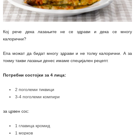
Кој рече дека лазањите не се здрави и дека се многу
калорични?
Епа можат да бидат многу здрави и не толку калорични. А за
токму такви лазањи денес имаме специјален рецепт.
Потребни состојки за 4 лица:
2 поголеми тиквици
3-4 поголеми компири
за црвен сос:
1 главица кромид
1 морков