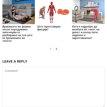
Враќањето во форма
Што претставува
Кога е најдобро да
после породување
фасција?
вежбате во текот на
започнува со
денот и колку пати
разбирање на тоа што
неделно е
се променило во
најоптимално?
телото
LEAVE A REPLY