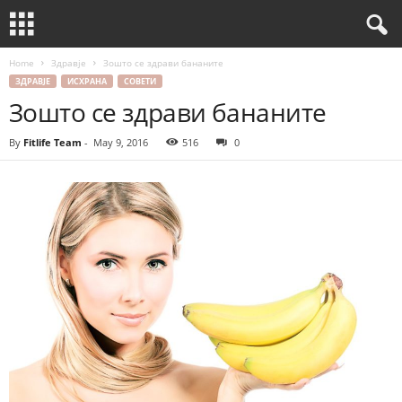
Home
Здравје
Зошто се здрави бананите
ЗДРАВЈЕ
ИСХРАНА
СОВЕТИ
Зошто се здрави бананите
By
Fitlife Team
-
May 9, 2016
516
0