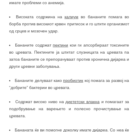
имате проблеми со анемија.
Високата содржина на
калиум
во бананите помага во
борба против високиот крвен притисок и го штити организмот
од срцев и мозочен удар.
Бананите содржат
пектини
кои ги апсорбираат токсините
во цревата. Пектините ја штитат слузницата на цревата па
затоа бананите се препорачуваат против хронична дијареа и
други цревни заболувања.
Бананите делуваат како
пробиотик
кој помага за развој на
“добрите” бактерии во цревата.
Содржат високо ниво на
диететски влакна
и помагаат за
подобрување на варењето и полесно прочистување на
цревата.
Бананата ќе ви помогне доколку имате дијареа. Со неа ќе