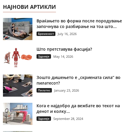
НАЈНОВИ АРТИКЛИ
Враќањето во форма после породување
започнува со разбирање на тоа што...
Бременост
July 16, 2026
Што претставува фасција?
Здравје
May 14, 2026
Зошто дишењето е „скриената сила“ во
пилатесот?
Пилатес
January 23, 2026
Кога е најдобро да вежбате во текот на
денот и колку...
Здравје
September 28, 2024