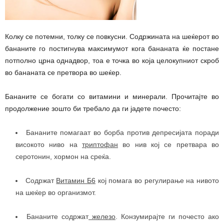
Колку се потемни, толку се повкусни. Содржината на шеќерот во
бананите го постигнува максимумот кога бананата ќе постане
потполно црна однадвор, тоа е точка во која целокупниот скроб
во бананата се претвора во шеќер.
Бананите се богати со витамини и минерали. Прочитајте во
продолжение зошто би требало да ги јадете почесто:
Бананите помагаат во борба против депресијата поради
високото ниво на
триптофан
во нив кој се претвара во
серотонин, хормон на среќа.
Содржат
Витамин Б6
кој помага во регулирање на нивото
на шеќер во организмот.
Бананите содржат
железо
. Конзумирајте ги почесто ако