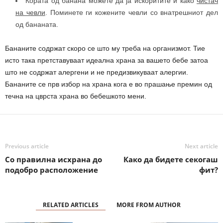
Кората од банана можете да ја искоритите и како
чистач
на чевли
. Поминете ги кожените чевли со внатрешниот дел
од бананата.
Бананите содржат скоро се што му треба на организмот. Тие
исто така претставуваат идеална храна за вашето бебе затоа
што не содржат алергени и не предизвикуваат алергии.
Бананите се прв избор на храна кога е во прашање премин од
течна на цврста храна во бебешкото мени.
Previous article
Next article
Со правилна исхрана до
Како да бидете секогаш
подобро расположение
фит?
RELATED ARTICLES
MORE FROM AUTHOR