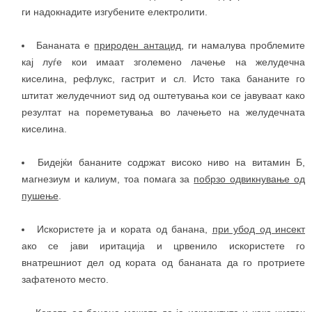
ги надокнадите изгубените електролити.
Бананата е
природен антацид
, ги намалува проблемите
кај луѓе кои имаат зголемено лачење на желудечна
киселина, рефлукс, гастрит и сл. Исто така бананите го
штитат желудечниот ѕид од оштетувања кои се јавуваат како
резултат на пореметувања во лачењето на желудечната
киселина.
Бидејќи бананите содржат високо ниво на витамин Б,
магнезиум и калиум, тоа помага за
побрзо одвикнување од
пушење
.
Искористете ја и кората од банана,
при убод од инсект
ако се јави иритација и црвенило искористете го
внатрешниот дел од кората од бананата да го протриете
зафатеното место.