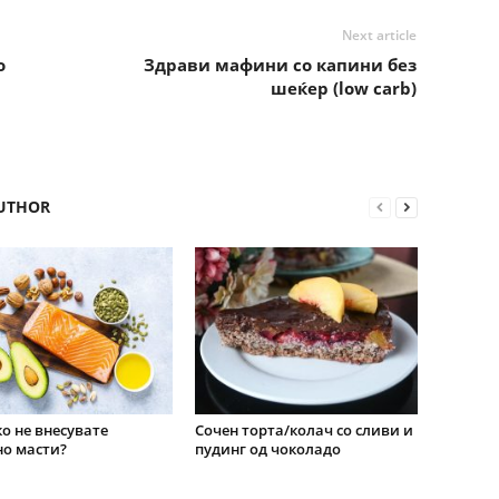
Next article
о
Здрави мафини со капини без
шеќер (low carb)
UTHOR
о не внесувате
Сочен торта/колач со сливи и
о масти?
пудинг од чоколадо