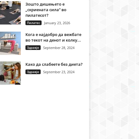
Зошто дишењето е
„скриената сила“ во
пилатесот?
Пилатес
January 23, 2026
Кога е најдобро да вежбате
во текот на денот и колку...
Здравје
September 28, 2024
Како да слабеете без диета?
Здравје
September 23, 2024