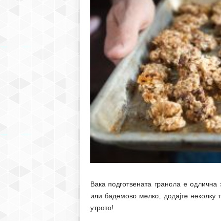
Вака подготвената гранола е одлична 
или бадемово мелко, додајте неколку 
утрото!