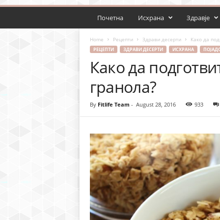
Почетна
Исхрана
Здравје
Home
Рецепти
Здрави десерти
Како да под
РЕЦЕПТИ
ЗДРАВИ ДЕСЕРТИ
ИСХРАНА
ПОЈАД
Како да подготви
гранола?
By
Fitlife Team
-
August 28, 2016
933