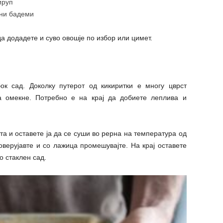
ируп
ени бадеми
а додадете и суво овошје по избор или цимет.
ок сад. Доколку путерот од кикиритки е многу цврст
а омекне. Потребно е на крај да добиете леплива и
та и оставете ја да се суши во рерна на температура од
верујавте и со лажица промешувајте. На крај оставете
о стаклен сад.