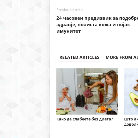
Previous article
24 часовен предизвик за подобр
здравје, почиста кожа и појак
имунитет
RELATED ARTICLES
MORE FROM A
Како да слабеете без диета?
Што ак
доволн