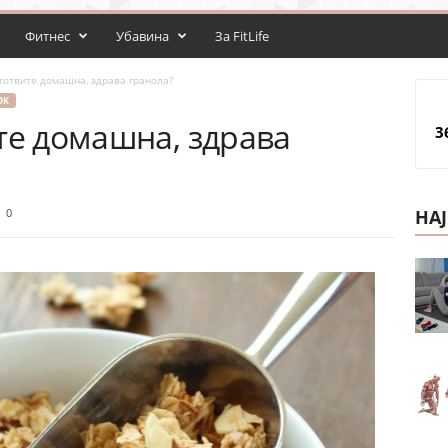
Фитнес
Убавина
За FitLife
готвите домашна, здрава гранола?
ОК
те домашна, здрава
3
0
НА