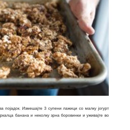
за појадок. Измешајте 3 супени лажици со малку јогурт
тркалца банана и неколку зрна боровинки и уживајте во