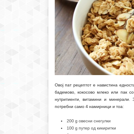
Овој пат рецептот е навистина едност
бадемово, кокосово млеко или пак со
нутритиенти, витамини и минерали. 
потребни само 4 намирници и тоа:
200 g овесни снегулки
100 g путер од кикиритки