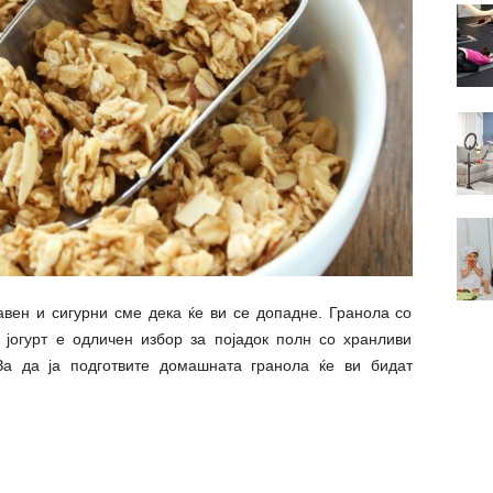
авен и сигурни сме дека ќе ви се допадне. Гранола со
 јогурт е одличен избор за појадок полн со хранливи
За да ја подготвите домашната гранола ќе ви бидат