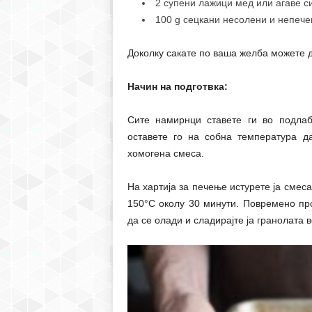
2 супени лажици мед или агаве с
100 g сецкани несолени и непеч
Доколку сакате по ваша желба можете д
Начин на подготвка:
Сите намирнци ставете ги во подлаб
оставете го на собна температура д
хомогена смеса.
На хартија за печење истурете ја смеса
150°С околу 30 минути. Повремено про
да се олади и сладирајте ја гранолата в