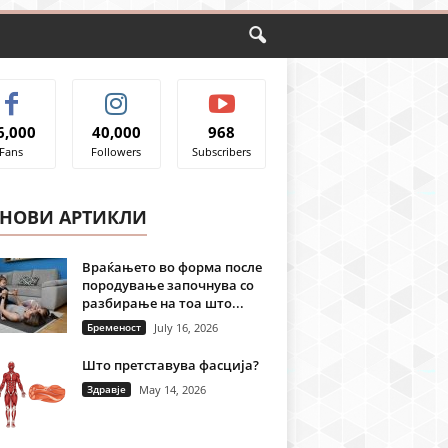
6,000
40,000
968
Fans
Followers
Subscribers
ЈНОВИ АРТИКЛИ
Враќањето во форма после
породување започнува со
разбирање на тоа што...
Бременост
July 16, 2026
Што претставува фасција?
Здравје
May 14, 2026