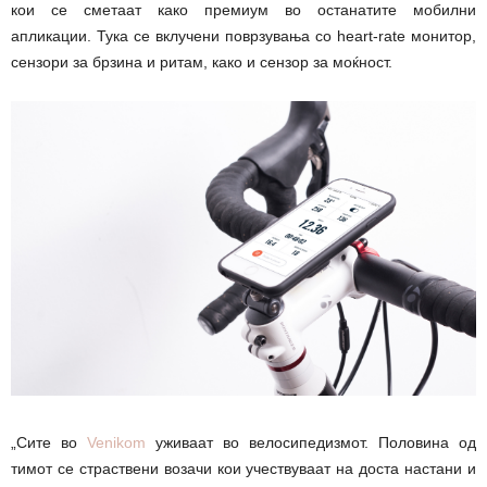
кои се сметаат како премиум во останатите мобилни
апликации. Тука се вклучени поврзувања со heart-rate монитор,
сензори за брзина и ритам, како и сензор за моќност.
„Сите во
Venikom
уживаат во велосипедизмот. Половина од
тимот се страствени возачи кои учествуваат на доста настани и