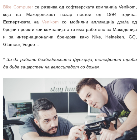
Bike Computer
се развива од софтверската компанија Venikom,
која на Македонскиот пазар постои од 1994 година.
Експертизата на
Venikom
со мобилни апликација доаѓа од
бројни проекти кои компанијата ги има работено во Македонија
и за интернационални брендови како Nike, Heineken, GQ,
Glamour, Vogue…
*
За да работи безбедносната функција, телефонот треба
да биде зацврстен на велосипедот со држач.