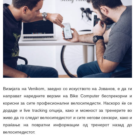
Визијата на Venikom, заедно со искуството на Јованов, е да ги
направат наредните верзии на Bike Computer беспрекорни и
корисни за сите професионални велосипедисти. Наскоро ќе се
додаде и live tracking опција, како и можност за тренерите во
живо да го следат велосипедистот и сите негови сензори, како и
праќање на повратни информации од тренерот назад до
велосипедистот.