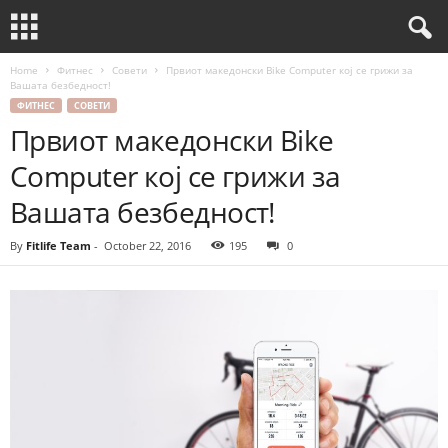
Home
Фитнес
Совети
Првиот македонски Bike Computer кој се грижи за
Вашата безбедност!
ФИТНЕС
СОВЕТИ
Првиот македонски Bike
Computer кој се грижи за
Вашата безбедност!
By
Fitlife Team
-
October 22, 2016
195
0