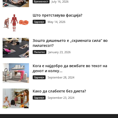
Бременост
July 16, 2026
Што претставува фасција?
Здравје
May 14, 2026
Зошто дишењето е „скриената сила“ во
пилатесот?
Пилатес
January 23, 2026
Кога е најдобро да вежбате во текот на
денот и колку...
Здравје
September 28, 2024
Како да слабеете без диета?
Здравје
September 23, 2024