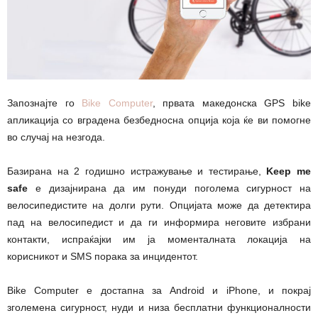
Запознајте го
Bike Computer
, првата македонска GPS bike
апликација со вградена безбедносна опција која ќе ви помогне
во случај на незгода.
Базирана на 2 годишно истражување и тестирање,
Keep me
safe
е дизајнирана да им понуди поголема сигурност на
велосипедистите на долги рути. Опцијата може да детектира
пад на велосипедист и да ги информира неговите избрани
контакти, испраќајки им ја моменталната локација на
корисникот и SMS порака за инцидентот.
Bike Computer е достапна за Android и iPhone, и покрај
зголемена сигурност, нуди и низа бесплатни функционалности