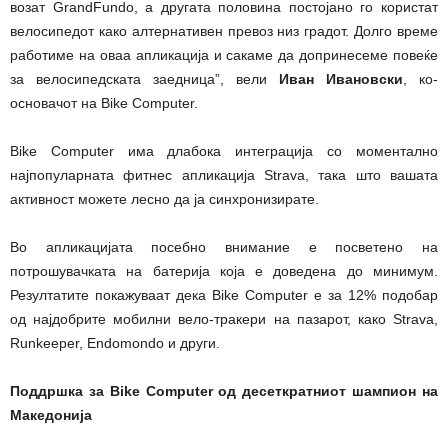
возат GrandFundo, а другата половина постојано го користат
велосипедот како алтернативен превоз низ градот. Долго време
работиме на оваа апликација и сакаме да допринесеме повеќе
за велосипедската заедница”, вели
Иван Ивановски
, ко-
основачот на Bike Computer.
Bike Computer има длабока интеграција со моментално
најпопуларната фитнес апликација Strava, така што вашата
активност можете лесно да ја синхронизирате.
Во апликацијата посебно внимание е посветено на
потрошувачката на батерија која е доведена до минимум.
Резултатите покажуваат дека Bike Computer е за 12% подобар
од најдобрите мобилни вело-тракери на пазарот, како Strava,
Runkeeper, Endomondo и други.
Поддршка за Bike Computer од десеткратниот шампион на
Македонија