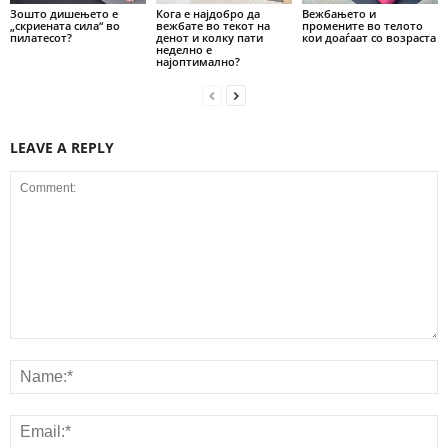
Зошто дишењето е
Кога е најдобро да
Вежбањето и
„скриената сила“ во
вежбате во текот на
промените во телото
пилатесот?
денот и колку пати
кои доаѓаат со возраста
неделно е
најоптимално?
LEAVE A REPLY