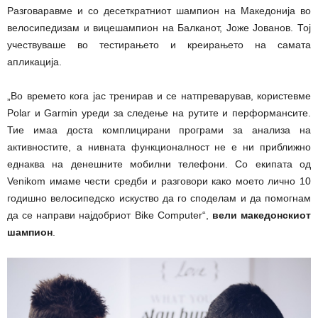
Разговаравме и со десеткратниот шампион на Македонија во
велосипедизам и вицешампион на Балканот, Јоже Јованов. Тој
учествуваше во тестирањето и креирањето на самата
апликација.
„Во времето кога јас тренирав и се натпреварував, користевме
Polar и Garmin уреди за следење на рутите и перформансите.
Тие имаа доста комплицирани програми за анализа на
активностите, а нивната функционалност не е ни приближно
еднаква на денешните мобилни телефони. Со екипата од
Venikom имаме чести средби и разговори како моето лично 10
годишно велосипедско искуство да го споделам и да помогнам
да се направи најдобриот Bike Computer“,
вели македонскиот
шампион
.