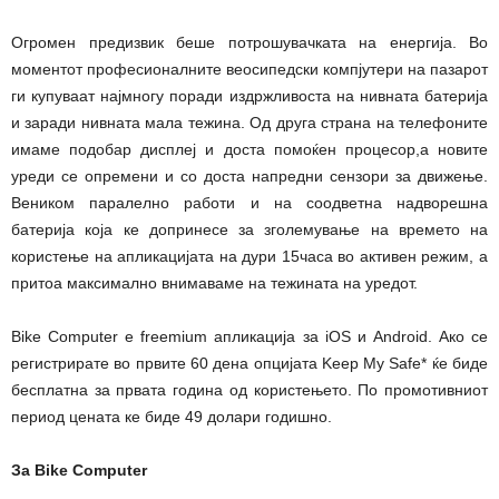
Огромен предизвик беше потрошувачката на енергија. Во
моментот професионалните веосипедски компјутери на пазарот
ги купуваат најмногу поради издржливоста на нивната батерија
и заради нивната мала тежина. Од друга страна на телефоните
имаме подобар дисплеј и доста помоќен процесор,а новите
уреди се опремени и со доста напредни сензори за движење.
Веником паралелно работи и на соодветна надворешна
батерија која ке допринесе за зголемување на времето на
користење на апликацијата на дури 15часа во активен режим, а
притоа максимално внимаваме на тежината на уредот.
Bike Computer е freemium апликација за iOS и Android. Ако се
регистрирате во првите 60 дена опцијата Keep My Safe* ќе биде
бесплатна за првата година од користењето. По промотивниот
период цената ке биде 49 долари годишно.
За Bike Computer