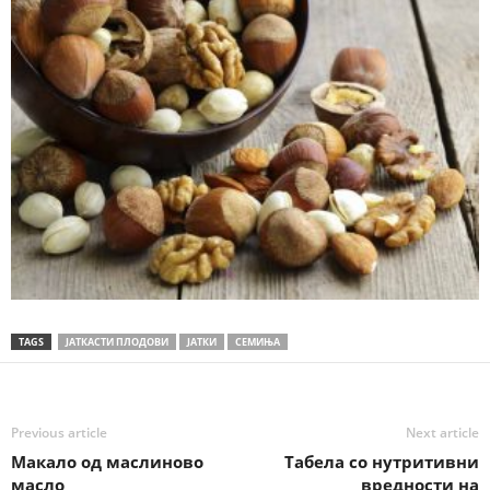
TAGS
ЈАТКАСТИ ПЛОДОВИ
ЈАТКИ
СЕМИЊА
Previous article
Next article
Макало од маслиново
Табела со нутритивни
масло
вредности на