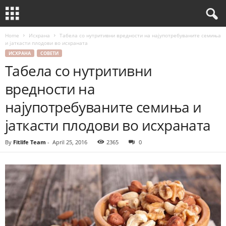
Home
Исхрана
Табела со нутритивни вредности на најупотребуваните семиња
и јаткасти плодови во исхраната
ИСХРАНА
СОВЕТИ
Табела со нутритивни
вредности на
најупотребуваните семиња и
јаткасти плодови во исхраната
By
Fitlife Team
-
April 25, 2016
2365
0