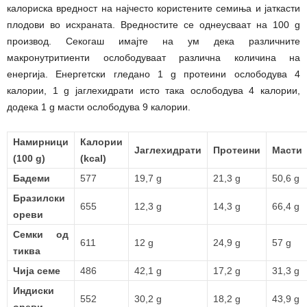
калориска вредност на најчесто користените семиња и јаткасти
плодови во исхраната. Вредностите се однеусваат на 100 g
производ. Секогаш имајте на ум дека различните
макронутритиенти ослободуваат различна количина на
енергија. Енергетски гледано 1 g протеини ослободува 4
калории, 1 g јаглехидрати исто така ослободува 4 калории,
додека 1 g масти ослободува 9 калории.
Намирници
Калории
Јаглехидрати
Протеини
Масти
(100 g)
(kcal)
Бадеми
577
19,7 g
21,3 g
50,6 g
Бразилски
655
12,3 g
14,3 g
66,4 g
ореви
Семки од
611
12 g
24,9 g
57 g
тиква
Чија семе
486
42,1 g
17,2 g
31,3 g
Индиски
552
30,2 g
18,2 g
43,9 g