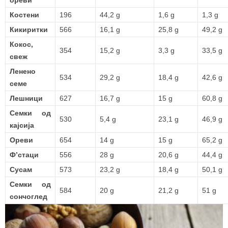
ореви
Костени
196
44,2 g
1,6 g
1,3 g
Кикиритки
566
16,1 g
25,8 g
49,2 g
Кокос,
354
15,2 g
3,3 g
33,5 g
свеж
Ленено
534
29,2 g
18,4 g
42,6 g
семе
Лешници
627
16,7 g
15 g
60,8 g
Семки од
530
5,4 g
23,1 g
46,9 g
кајсија
Ореви
654
14 g
15 g
65,2 g
Ф’стаци
556
28 g
20,6 g
44,4 g
Сусам
573
23,2 g
18,4 g
50,1 g
Семки од
584
20 g
21,2 g
51 g
сончоглед