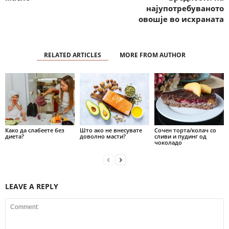
најупотребуваното
овошје во исхраната
RELATED ARTICLES
MORE FROM AUTHOR
Како да слабеете без
Што ако не внесувате
Сочен торта/колач со
диета?
доволно масти?
сливи и пудинг од
чоколадо
LEAVE A REPLY