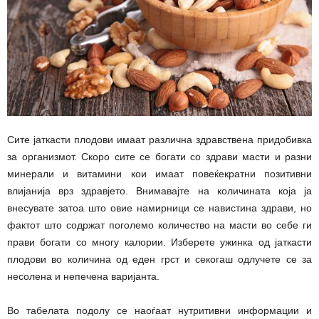
Сите јаткасти плодови имаат различна здравствена придобивка
за организмот. Скоро сите се богати со здрави масти и разни
минерали и витамини кои имаат повеќекратни позитивни
влијанија врз здравјето. Внимавајте на количината која ја
внесувате затоа што овие намирници се навистина здрави, но
фактот што содржат поголемо количество на масти во себе ги
прави богати со многу калории. Изберете ужинка од јаткасти
плодови во количина од еден грст и секогаш одлучете се за
несолена и непечена варијанта.
Во табелата подолу се наоѓаат нутритивни информации и