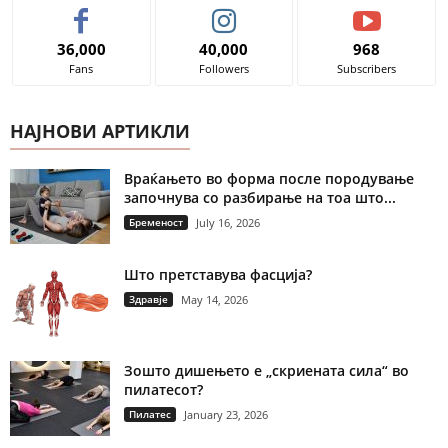
36,000
40,000
968
Fans
Followers
Subscribers
НАЈНОВИ АРТИКЛИ
Враќањето во форма после породување
започнува со разбирање на тоа што...
Бременост
July 16, 2026
Што претставува фасција?
Здравје
May 14, 2026
Зошто дишењето е „скриената сила“ во
пилатесот?
Пилатес
January 23, 2026