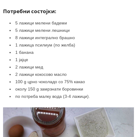
Потребни состојки:
5 лажици мелени бадеми
5 лажици мелени лешници
8 лажици интегрално брашно
1 лажица псилиум (по желба)
1 банана
1 јајце
2 лажици мед
2 лажици кокосово масло
100 g црно чоколадо со 75% какао
околу 150 g замрзнати боровинки
по потреба малку вода (3-4 лажици).