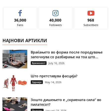
36,000
40,000
968
Fans
Followers
Subscribers
НАЈНОВИ АРТИКЛИ
Враќањето во форма после породување
започнува со разбирање на тоа што...
Бременост
July 16, 2026
Што претставува фасција?
Здравје
May 14, 2026
Зошто дишењето е „скриената сила“ во
пилатесот?
Пилатес
January 23, 2026