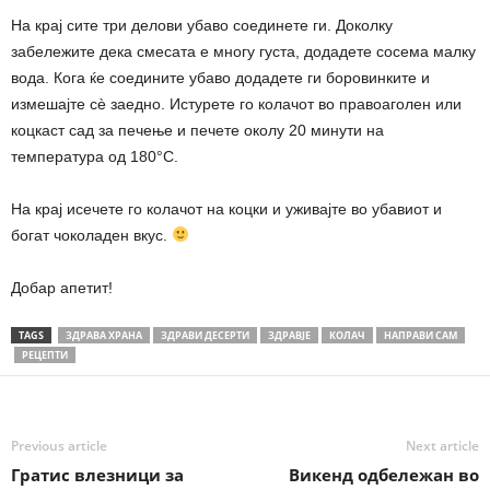
На крај сите три делови убаво соединете ги. Доколку
забележите дека смесата е многу густа, додадете сосема малку
вода. Кога ќе соедините убаво додадете ги боровинките и
измешајте сè заедно. Истурете го колачот во правоаголен или
коцкаст сад за печење и печете околу 20 минути на
температура од 180°С.
На крај исечете го колачот на коцки и уживајте во убавиот и
богат чоколаден вкус.
Добар апетит!
TAGS
ЗДРАВА ХРАНА
ЗДРАВИ ДЕСЕРТИ
ЗДРАВЈЕ
КОЛАЧ
НАПРАВИ САМ
РЕЦЕПТИ
Previous article
Next article
Гратис влезници за
Викенд одбележан во