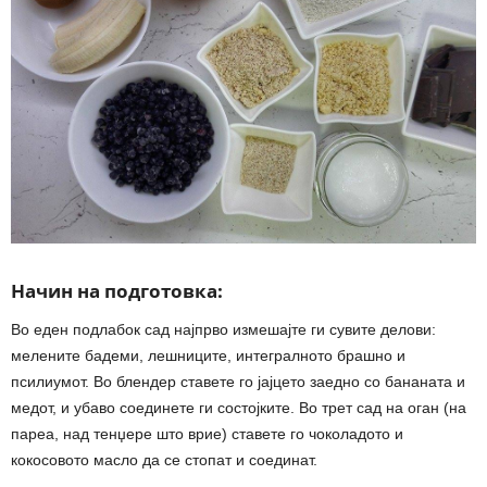
Начин на подготовка:
Во еден подлабок сад најпрво измешајте ги сувите делови:
мелените бадеми, лешниците, интегралното брашно и
псилиумот. Во блендер ставете го јајцето заедно со бананата и
медот, и убаво соединете ги состојките. Во трет сад на оган (на
пареа, над тенџере што врие) ставете го чоколадото и
кокосовото масло да се стопат и соединат.