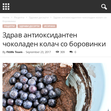
Home
Рецепти
Здрави десерти
Здрав антиоксидантен чоколаден колач со
боровинки
РЕЦЕПТИ
ЗДРАВИ ДЕСЕРТИ
ИСХРАНА
Здрав антиоксидантен
чоколаден колач со боровинки
By
Fitlife Team
-
September 23, 2017
309
0