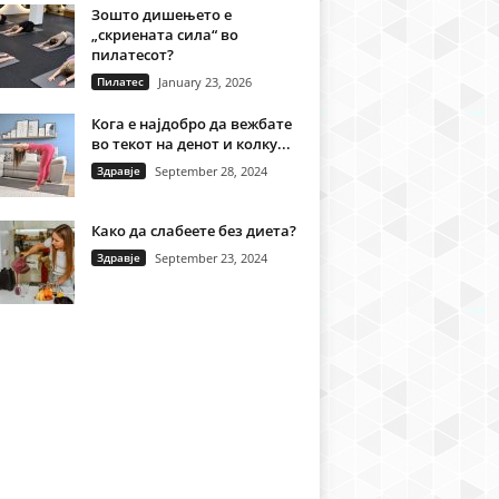
Зошто дишењето е
„скриената сила“ во
пилатесот?
Пилатес
January 23, 2026
Кога е најдобро да вежбате
во текот на денот и колку...
Здравје
September 28, 2024
Како да слабеете без диета?
Здравје
September 23, 2024