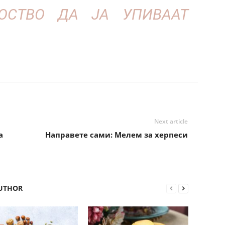
ОСТВО ДА ЈА УПИВААТ
Next article
а
Направете сами: Мелем за херпеси
UTHOR