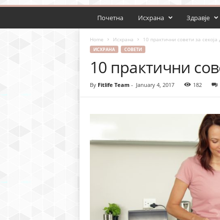
Почетна
Исхрана
Здравје
Home
Исхрана
10 практични совети за секоја
ИСХРАНА
СОВЕТИ
10 практични сов
By
Fitlife Team
-
January 4, 2017
182