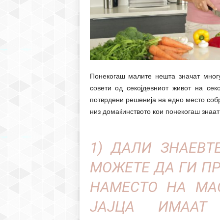
Понекогаш малите нешта значат мног
совети од секојдевниот живот на сек
потврдени решенија на едно место соб
низ домаќинството кои понекогаш знаат 
1) ДАЛИ ЗНАЕВТ
МОЖЕТЕ ДА ГИ П
НАМЕСТО НА МА
ЈАЈЦА ИМААТ