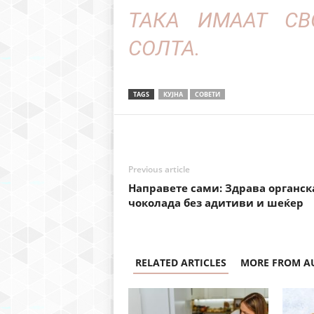
ТАКА ИМААТ СВ
СОЛТА.
TAGS
КУЈНА
СОВЕТИ
Previous article
Направете сами: Здрава органск
чоколада без адитиви и шеќер
RELATED ARTICLES
MORE FROM A