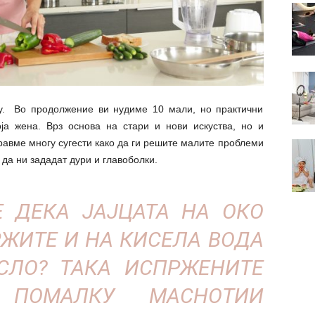
у. Во продолжение ви нудиме 10 мали, но практични
оја жена. Врз основа на стари и нови искуства, но и
равме многу сугести како да ги решите малите проблеми
да ни зададат дури и главоболки.
Е ДЕКА ЈАЈЦАТА НА ОКО
РЖИТЕ И НА КИСЕЛА ВОДА
СЛО? ТАКА ИСПРЖЕНИТЕ
 ПОМАЛКУ МАСНОТИИ