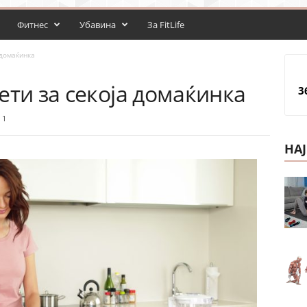
Фитнес
Убавина
За FitLife
 домаќинка
ети за секоја домаќинка
3
1
НА