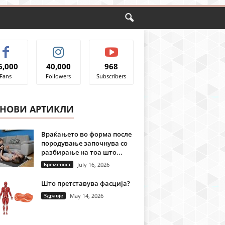
6,000
40,000
968
Fans
Followers
Subscribers
ЈНОВИ АРТИКЛИ
Враќањето во форма после
породување започнува со
разбирање на тоа што...
Бременост
July 16, 2026
Што претставува фасција?
Здравје
May 14, 2026