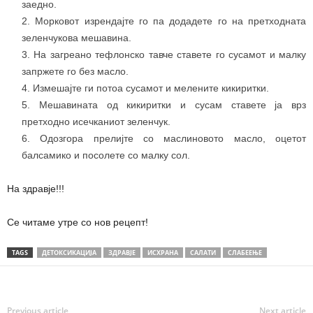
заедно.
Морковот изрендајте го па додадете го на претходната
зеленчукова мешавина.
На загреано тефлонско тавче ставете го сусамот и малку
запржете го без масло.
Измешајте ги потоа сусамот и мелените кикиритки.
Мешавината од кикиритки и сусам ставете ја врз
претходно исечканиот зеленчук.
Одозгора прелијте со маслиновото масло, оцетот
балсамико и посолете со малку сол.
На здравје!!!
Се читаме утре со нов рецепт!
TAGS
ДЕТОКСИКАЦИЈА
ЗДРАВЈЕ
ИСХРАНА
САЛАТИ
СЛАБЕЕЊЕ
Previous article
Next article