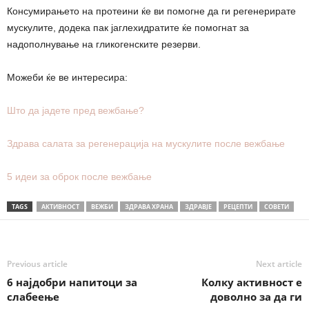
Консумирањето на протеини ќе ви помогне да ги регенерирате
мускулите, додека пак јаглехидратите ќе помогнат за
надополнување на гликогенските резерви.
Можеби ќе ве интересира:
Што да јадете пред вежбање?
Здрава салата за регенерација на мускулите после вежбање
5 идеи за оброк после вежбање
TAGS
АКТИВНОСТ
ВЕЖБИ
ЗДРАВА ХРАНА
ЗДРАВЈЕ
РЕЦЕПТИ
СОВЕТИ
Previous article
Next article
6 најдобри напитоци за
Колку активност е
слабеење
доволно за да ги