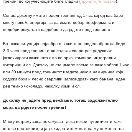
тренинг во кој учесниците биле гладни (
прочитајте повеќе
).
Сепак, доколку имате подолг тренинг од 1 час кој од вас бара
многу повеќе енергија, за да имате добар перформанс и
подобри резултати најдобро е да јадете пред тренингот.
Во таква ситуација најдобро е вашиот последен оброк да биде
2-3 часа пред тренинг и да содржи споро-разградувачки
јаглехидрати какви што има во ориз, компири, интегрални
житарици и сл. Доколку не сте имале време за ваков оброк 1 час
или 30 минути пред тренингот изедете некоја намирница која
содржи брзи и лесно сварливи јаглехидрати како банана, еден
ред темно чоколадо, неколку урми и сл.
Доколку не јадете пред вежбање, тогаш задолжително
мора да јадете после тренинг!
Многу истражувања покажуваат дека некои нутритиенти како
што се протеините и јаглехидратите можат да му помогнат на