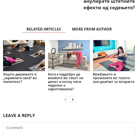
анулирате штетните
ефекти од седењето?
RELATED ARTICLES
MORE FROM AUTHOR
Зошто дишењето е
Кога е најдобро да
Вежбањето и
„скриената сила“ во
вежбате во текот на
промените во телото
пилатесот?
денот и колку пати
кои доаѓаат со возраста
неделно е
најоптимално?
LEAVE A REPLY