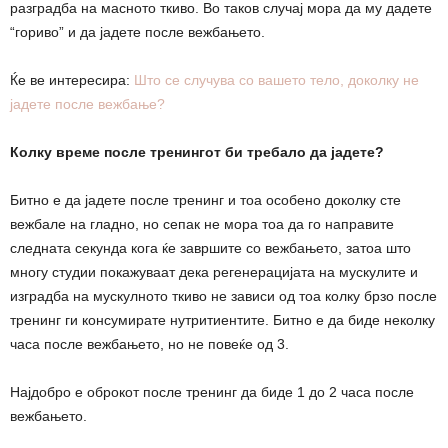
разградба на масното ткиво. Во таков случај мора да му дадете
“гориво” и да јадете после вежбањето.
Ќе ве интересира:
Што се случува со вашето тело, доколку не
јадете после вежбање?
Колку време после тренингот би требало да јадете?
Битно е да јадете после тренинг и тоа особено доколку сте
вежбале на гладно, но сепак не мора тоа да го направите
следната секунда кога ќе завршите со вежбањето, затоа што
многу студии покажуваат дека регенерацијата на мускулите и
изградба на мускулното ткиво не зависи од тоа колку брзо после
тренинг ги консумирате нутритиентите. Битно е да биде неколку
часа после вежбањето, но не повеќе од 3.
Најдобро е оброкот после тренинг да биде 1 до 2 часа после
вежбањето.