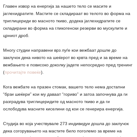
Главен извор на енергија за нашето тело се масите и
јаглехидратите. Мастите се складираат во телото во форма на
триглицериди во масното ткиво, додека јаглехидратите се
складирани во форма на гликогенски резерви во мускулите и
црниот дроб.
Многу студии направени врз луѓе кои вежбаат дошле до
заклучок дека нивото на шеќерот во крвта пред и за време на
вежбањето е повисоко доколку јадете непосредно пред тренинг
(
прочитајте повеќе
).
Кога вежбате на празен стомак, вашето тело нема достапни
“брзи шеќери” кои му даваат “гориво” и затоа започнува да ги
разградува триглицеридите од масното ткиво и да ги
ослободува масните киселини од кои се генерира енергија.
Студија во која учествувале 273 индивидуи дошла до заклучок
дека согорувањето на мастите било поголемо за време на