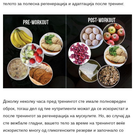
телото за полесна регенерација и адаптација после тренинг.
Доколку неколку часа пред тренингот сте имале полновреден
оброк, тогаш дел од тие нутритиенти можат да се искористат и
после тренингот за регенерација на мускулите. Но, во случај да
сте вежбале гладни, вашето тело за време на тренингот веќе
искористило многу од гликогенските резерви и започнало со