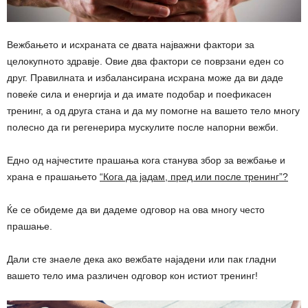
Вежбањето и исхраната се двата најважни фактори за
целокупното здравје. Овие два фактори се поврзани еден со
друг. Правилната и избалансирана исхрана може да ви даде
повеќе сила и енергија и да имате подобар и поефикасен
тренинг, а од друга стана и да му помогне на вашето тело многу
полесно да ги регенерира мускулите после напорни вежби.
Едно од најчестите прашања кога станува збор за вежбање и
храна е прашањето
“Кога да јадам, пред или после тренинг”?
Ќе се обидеме да ви дадеме одговор на ова многу често
прашање.
Дали сте знаеле дека ако вежбате најадени или пак гладни
вашето тело има различен одговор кон истиот тренинг!