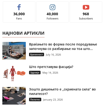
36,000
40,000
968
Fans
Followers
Subscribers
НАЈНОВИ АРТИКЛИ
Враќањето во форма после породување
започнува со разбирање на тоа што...
Бременост
July 16, 2026
Што претставува фасција?
Здравје
May 14, 2026
Зошто дишењето е „скриената сила“ во
пилатесот?
Пилатес
January 23, 2026