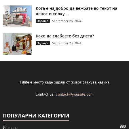
Кога е најдобро да вежбате во текот на
денот и колку...
Здравје
September 28, 2024
Како да слабеете без диета?
Здравје
September 23, 2024
Fitlife е место каде здравиот живот станува навика
Contact us:
contact@yoursite.com
ПОПУЛАРНИ КАТЕГОРИИ
668
Исхрана