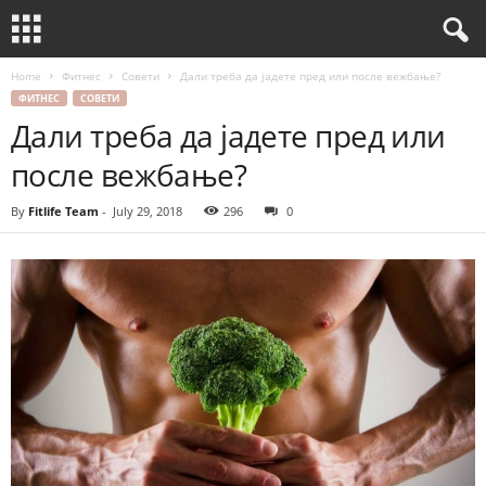
Home
Фитнес
Совети
Дали треба да јадете пред или после вежбање?
ФИТНЕС
СОВЕТИ
Дали треба да јадете пред или
после вежбање?
By
Fitlife Team
-
July 29, 2018
296
0