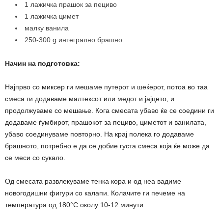
1 лажичка прашок за пециво
1 лажичка цимет
малку ванила
250-300 g интегрално брашно.
Начин на подготовка:
Најпрво со миксер ги мешаме путерот и шеќерот, потоа во таа
смеса ги додаваме малтексот или медот и јајцето, и
продолжуваме со мешање. Кога смесата убаво ќе се соедини ги
додаваме ѓумбирот, прашокот за пециво, циметот и ванилата,
убаво соединуваме повторно. На крај полека го додаваме
брашното, потребно е да се добие густа смеса која ќе може да
се меси со сукало.
Од смесата развлекуваме тенка кора и од неа вадиме
новогодишни фигури со калапи. Колачите ги печеме на
температура од 180°С околу 10-12 минути.