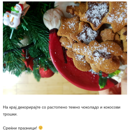
На крај декорирајте со растопено темно чоколадо и кокосови
трошки.
Среќни празници!