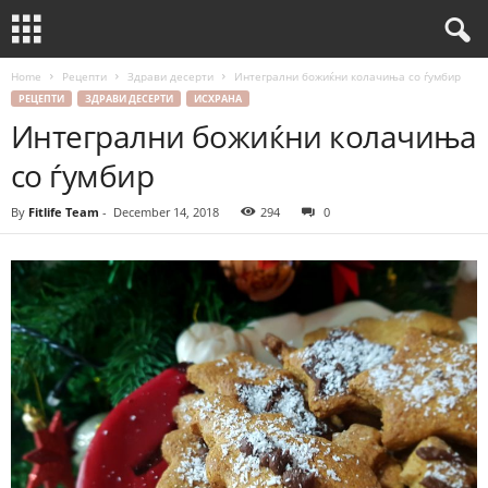
Home
Рецепти
Здрави десерти
Интегрални божиќни колачиња со ѓумбир
РЕЦЕПТИ
ЗДРАВИ ДЕСЕРТИ
ИСХРАНА
Интегрални божиќни колачиња
со ѓумбир
By
Fitlife Team
-
December 14, 2018
294
0