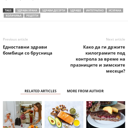
TAGS
ЗДРАВА ХРАНА
ЗДРАВИ ДЕСЕРТИ
ЗДРАВЈЕ
ИНТЕГРАЛНО
ИСХРАНА
КОЛАЧИЊА
РЕЦЕПТИ
Previous article
Next article
Едноставни здрави
Како да ги држите
бомбици со брусница
килограмите под
контрола за време на
празниците и зимските
месеци?
RELATED ARTICLES
MORE FROM AUTHOR