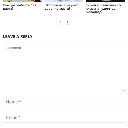
Како да слабеете без
Што ако не внесувате
Сочен торта/колач со
диета?
доволно масти?
сливи и пудинг од
чоколадо
LEAVE A REPLY