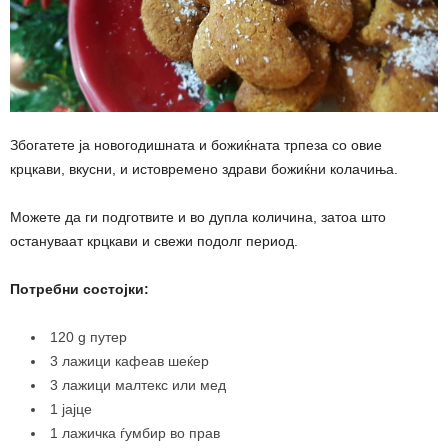
Збогатете ја новогодишната и божиќната трпеза со овие
крцкави, вкусни, и истовремено здрави божиќни колачиња.
Можете да ги подготвите и во дупла количина, затоа што
остануваат крцкави и свежи подолг период.
Потребни состојки:
120 g путер
3 лажици кафеав шеќер
3 лажици малтекс или мед
1 јајце
1 лажичка ѓумбир во прав