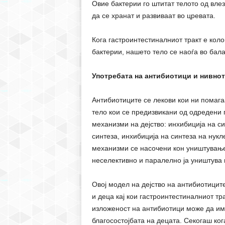
Овие бактерии го штитат телото од влез
да се хранат и развиваат во цревата.
Кога гастроинтестиналниот тракт е кол
бактерии, нашето тело се наоѓа во ба
Употребата на антибиотици и нивнот
Антибиотиците се лекови кои ни помаг
тело кои се предизвикани од одредени 
механизми на дејство: инхибиција на си
синтеза, инхибиција на синтеза на нук
механизми се насочени кон уништување 
неселективно и паралелно ја уништува
Овој модел на дејство на антибиотици
и деца кај кои гастроинтестиналниот т
изложеност на антибиотици може да има
благосостојбата на децата. Секогаш ко