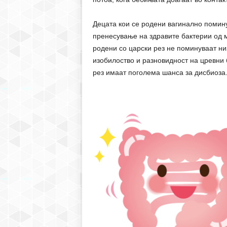
Децата кои се родени вагинално помину
пренесување на здравите бактерии од м
родени со царски рез не поминуваат ни
изобилоство и разновидност на цревни 
рез имаат поголема шанса за дисбиоза