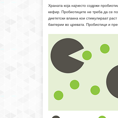
Храната која најчесто содржи пробиоти
кефир. Пробиотиците не треба да се по
диететски влакна кои стимулираат раст
бактерии во цревата. Пробиотици и пре