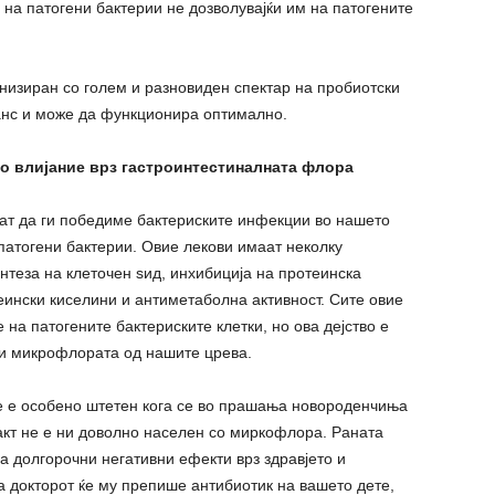
 на патогени бактерии не дозволувајќи им на патогените
онизиран со голем и разновиден спектар на пробиотски
ланс и може да функционира оптимално.
о влијание врз гастроинтестиналната флора
аат да ги победиме бактериските инфекции во нашето
патогени бактерии. Овие лекови имаат неколку
нтеза на клеточен ѕид, инхибиција на протеинска
леински киселини и антиметаболна активност. Сите овие
на патогените бактериските клетки, но ова дејство е
 и микрофлората од нашите црева.
те е особено штетен кога се во прашања новороденчиња
ракт не е ни доволно населен со миркофлора. Раната
 долгорочни негативни ефекти врз здравјето и
га докторот ќе му препише антибиотик на вашето дете,