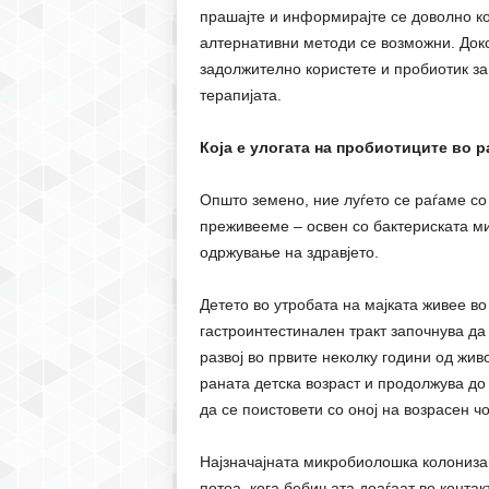
прашајте и информирајте се доволно ко
алтернативни методи се возможни. Доко
задолжително користете и пробиотик за
терапијата.
Која е улогата на пробиотиците во р
Општо земено, ние луѓето се раѓаме со
преживееме – освен со бактериската мик
одржување на здравјето.
Детето во утробата на мајката живее в
гастроинтестинален тракт започнува да
развој во првите неколку години од жив
раната детска возраст и продолжува до
да се поистовети со оној на возрасен чо
Најзначајната микробиолошка колонизац
потоа, кога бебињата доаѓаат во контак