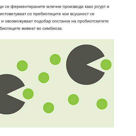
ци се ферментираните млечни производи како јогурт и
истоветуваат со пребиотиците кои всушност се
 и овозможуваат подобар опстанок на пробиотскитите
биотиците живеат во симбиоза.