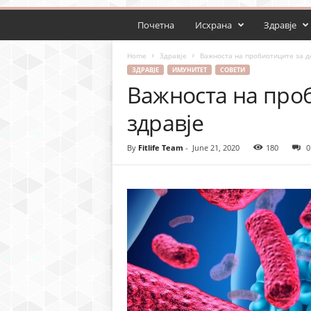
Почетна
Исхрана
Здравје
Home
Здравје
Важноста на пробиотиците за д
ЗДРАВЈЕ
ИМУНИТЕТ
СОВЕТИ
Важноста на проб
здравје
By
Fitlife Team
-
June 21, 2020
180
0