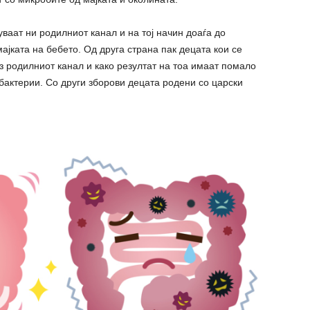
ваат ни родилниот канал и на тој начин доаѓа до
ајката на бебето. Од друга страна пак децата кои се
з родилниот канал и како резултат на тоа имаат помало
бактерии. Со други зборови децата родени со царски
.