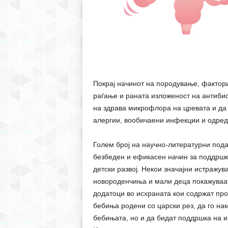
Покрај начинот на породување, фактор
раѓање и раната изложеност на антибио
на здрава микрофлора на цревата и да 
алергии, вообичаени инфекции и одред
Голем број на научно-литературни пода
безбеден и ефикасен начин за поддршк
детски развој. Некои значајни истражув
новороденчиња и мали деца покажуваат
додатоци во исхраната кои содржат пр
бебиња родени со царски рез, да го на
бебињата, но и да бидат поддршка на и