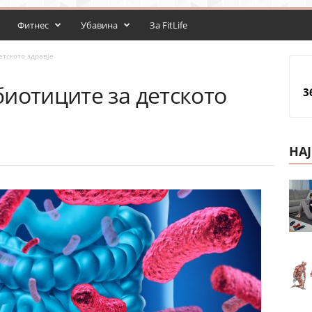
Фитнес
Убавина
За FitLife
етското здравје
иотиците за детското
3
НА