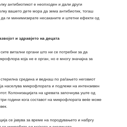
лку антибиотикот е неопходен и дали други
лку вашето дете мора да зема антибиотик, тогаш
 да ги минимизирате несаканите и штетни ефекти од
азвојот и здравјето на децата
 сите витални органи што ни се потребни за да
рофлора која не е орган, но е многу значајна за
о стерилна средина и веднаш по раѓањето неговиот
 ја населува микрофлората и подлежи на интензивен
отот. Колонизацијата на цревата започнува уште од
 три години кога составот на микрофлората веќе може
век.
ија се јавува за време на породувањето и набргу
т со микробите од мајката и околината.