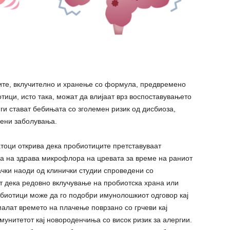
ите, вклучително и хранење со формула, предвремено
тици, исто така, можат да влијаат врз воспоставувањето
ги стават бебињата со зголемен ризик од дисбиоза,
ени заболувања.
тоци открива дека пробиотиците претставуваат
а на здрава микрофлора на цревата за време на раниот
ачки наоди од клинички студии спроведени со
 дека редовно вклучување на пробиотска храна или
обиотици може да го подобри имунолошкиот одговор кај
малат времето на плачење поврзано со грчеви кај
мунитетот кај новороденчиња со висок ризик за алергии.