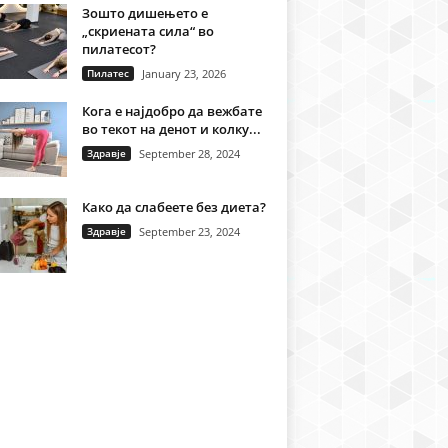
Зошто дишењето е
„скриената сила“ во
пилатесот?
Пилатес
January 23, 2026
Кога е најдобро да вежбате
во текот на денот и колку...
Здравје
September 28, 2024
Како да слабеете без диета?
Здравје
September 23, 2024