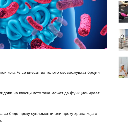
ои кога ќе се внесат во телото овозможуваат бројни
 видови на квасци исто така можат да функционираат
а се биде преку суплементи или преку храна која е
а.