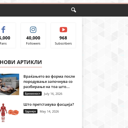
6,000
40,000
968
Fans
Followers
Subscribers
ЈНОВИ АРТИКЛИ
Враќањето во форма после
породување започнува со
разбирање на тоа што...
Бременост
July 16, 2026
Што претставува фасција?
Здравје
May 14, 2026