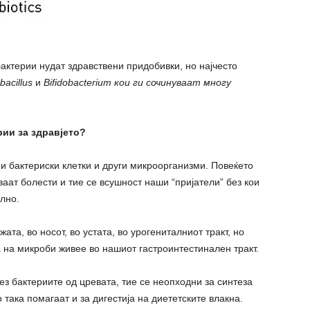
актерии нудат здравствени придобивки, но најчесто
bacillus
и
Bifidobacterium кои ги сочинуваат многу
ии за здравјето?
и бактериски клетки и други микроорганизми. Повеќето
аат болести и тие се всушност наши “пријатели” без кои
илно.
та, во носот, во устата, во урогениталниот тракт, но
а на микроби живее во нашиот гастроинтестинален тракт.
 бактериите од цревата, тие се неопходни за синтеза
 така помагаат и за дигестија на диететските влакна.