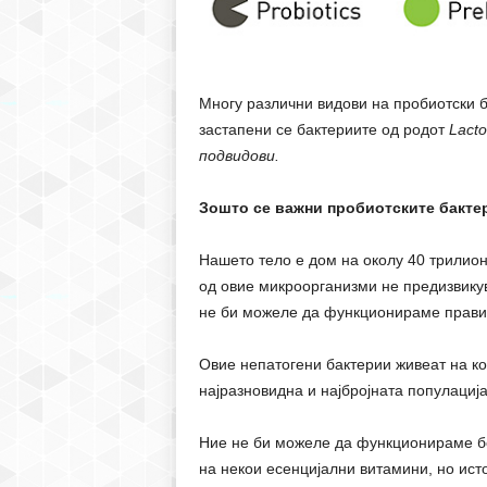
Многу различни видови на пробиотски б
застапени се бактериите од родот
Lacto
подвидови.
Зошто се важни пробиотските бактер
Нашето тело е дом на околу 40 трилион
од овие микроорганизми не предизвикув
не би можеле да функционираме прав
Овие непатогени бактерии живеат на кожа
најразновидна и најбројната популациј
Ние не би можеле да функционираме без
на некои есенцијални витамини, но исто